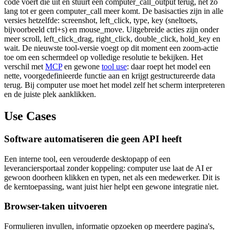
code voert die uit en stuurt een computer_call_output terug, net zo
lang tot er geen computer_call meer komt. De basisacties zijn in alle
versies hetzelfde: screenshot, left_click, type, key (sneltoets,
bijvoorbeeld ctrl+s) en mouse_move. Uitgebreide acties zijn onder
meer scroll, left_click_drag, right_click, double_click, hold_key en
wait. De nieuwste tool-versie voegt op dit moment een zoom-actie
toe om een schermdeel op volledige resolutie te bekijken. Het
verschil met
MCP
en gewone
tool use
: daar roept het model een
nette, voorgedefinieerde functie aan en krijgt gestructureerde data
terug. Bij computer use moet het model zelf het scherm interpreteren
en de juiste plek aanklikken.
Use Cases
Software automatiseren die geen API heeft
Een interne tool, een verouderde desktopapp of een
leveranciersportaal zonder koppeling: computer use laat de AI er
gewoon doorheen klikken en typen, net als een medewerker. Dit is
de kerntoepassing, want juist hier helpt een gewone integratie niet.
Browser-taken uitvoeren
Formulieren invullen, informatie opzoeken op meerdere pagina's,