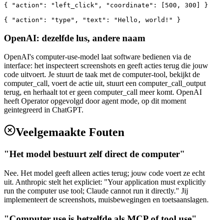
{ "action": "left_click", "coordinate": [500, 300] }

{ "action": "type", "text": "Hello, world!" }
OpenAI: dezelfde lus, andere naam
OpenAI's computer-use-model laat software bedienen via de
interface: het inspecteert screenshots en geeft acties terug die jouw
code uitvoert. Je stuurt de taak met de computer-tool, bekijkt de
computer_call, voert de actie uit, stuurt een computer_call_output
terug, en herhaalt tot er geen computer_call meer komt. OpenAI
heeft Operator opgevolgd door agent mode, op dit moment
geintegreerd in ChatGPT.
Veelgemaakte Fouten
"Het model bestuurt zelf direct de computer"
Nee. Het model geeft alleen acties terug; jouw code voert ze echt
uit. Anthropic stelt het expliciet: "Your application must explicitly
run the computer use tool; Claude cannot run it directly." Jij
implementeert de screenshots, muisbewegingen en toetsaanslagen.
"Computer use is hetzelfde als MCP of tool use"