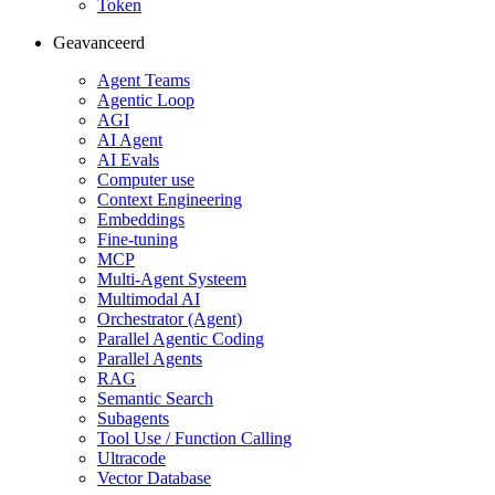
Token
Geavanceerd
Agent Teams
Agentic Loop
AGI
AI Agent
AI Evals
Computer use
Context Engineering
Embeddings
Fine-tuning
MCP
Multi-Agent Systeem
Multimodal AI
Orchestrator (Agent)
Parallel Agentic Coding
Parallel Agents
RAG
Semantic Search
Subagents
Tool Use / Function Calling
Ultracode
Vector Database