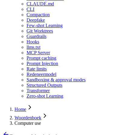
CLAUDE.md
CLI
Compaction
Deepfake
Few-shot Learning
Git Worktrees
Guardrails
Hooks
llms.txt
MCP Server
Prompt caching
Prompt Injection
Rate limits
Redeneermodel
Sandboxing & approval modes
Structured Outputs
Transformer
Zero-shot Learning
Home
Woordenboek
Computer use