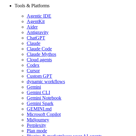
Tools & Platforms
Agentic IDE
AgentKit
Aider
Antigravity
ChatGPT
Claude
Claude Code
Claude Mythos
Cloud agents
Codex
Cursor
Custom GPT
dynamic workflows
Gemini
Gemini CLI
Gemini Notebook
Gemini Spark
GEMINI.md
Microsoft Copilot
Midjourney
Perplexity
Plan mode