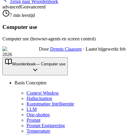
Terug naar Woordenboek
advanced
Geavanceerd
7
min leestijd
Computer use
Computer use (browser-agents en screen control)
Door
Dennis Claassen
·
Laatst bijgewerkt feb
2026
Woordenboek
—
Computer use
Basis Concepten
Context Window
Hallucination
Kunstmatige Intelligentie
LLM
One-shotten
Prompt
Prompt Engineering
Temperature