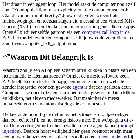
Het draait in een agent loop. Het model raakt de computer nooit zelf
aan: "Your application must explicitly run the computer use tool;
Claude cannot run it directly." Jouw code voert screenshots,
muisbewegingen en toetsaanslagen uit, meestal in een virtueel X11-
scherm (Xvfb) in een Docker-container met voorgeinstalleerde apps.
OpenAI biedt eenzelfde patroon via een
computer-call-loop in de
API
: het model levert een computer_call, jouw code voert die uit en
stuurt een computer_call_output terug.
Waarom Dit Belangrijk Is
Waarom zou je een AI op een scherm laten klikken in plaats van een
nette functie te laten aanroepen? Omdat de meeste software geen
API heeft. Een oude desktopapp, een interne tool, een website
zonder integratie: voor een gewone
agent
is dat een gesloten deur.
Computer use opent die deur door het model gewoon te laten kijken
en klikken, net als een medewerker. Dat maakt het de meest
universele vorm van automatisering die er nu bestaat.
De keerzijde hoort bij de definitie: het is trager en foutgevoeliger
dan een echte API, en het brengt risico's mee. Een webpagina of e-
mail kan verborgen instructies bevatten die de agent kapen (
prompt
injection
). Daarom hoort veiligheid hier geen voetnoot te zijn maar
een ontwerpkeuze: een geisoleerde sandbox, een
mens in de lus
bij