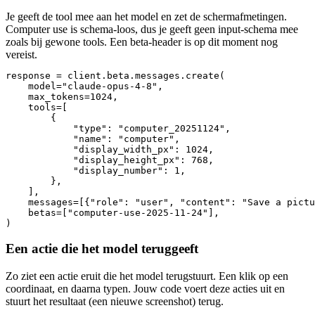
Je geeft de tool mee aan het model en zet de schermafmetingen.
Computer use is schema-loos, dus je geeft geen input-schema mee
zoals bij gewone tools. Een beta-header is op dit moment nog
vereist.
response = client.beta.messages.create(

    model="claude-opus-4-8",

    max_tokens=1024,

    tools=[

        {

            "type": "computer_20251124",

            "name": "computer",

            "display_width_px": 1024,

            "display_height_px": 768,

            "display_number": 1,

        },

    ],

    messages=[{"role": "user", "content": "Save a pictu
    betas=["computer-use-2025-11-24"],

)
Een actie die het model teruggeeft
Zo ziet een actie eruit die het model terugstuurt. Een klik op een
coordinaat, en daarna typen. Jouw code voert deze acties uit en
stuurt het resultaat (een nieuwe screenshot) terug.