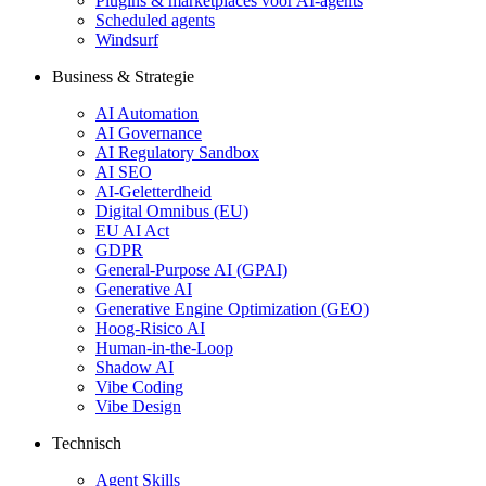
Plugins & marketplaces voor AI-agents
Scheduled agents
Windsurf
Business & Strategie
AI Automation
AI Governance
AI Regulatory Sandbox
AI SEO
AI-Geletterdheid
Digital Omnibus (EU)
EU AI Act
GDPR
General-Purpose AI (GPAI)
Generative AI
Generative Engine Optimization (GEO)
Hoog-Risico AI
Human-in-the-Loop
Shadow AI
Vibe Coding
Vibe Design
Technisch
Agent Skills