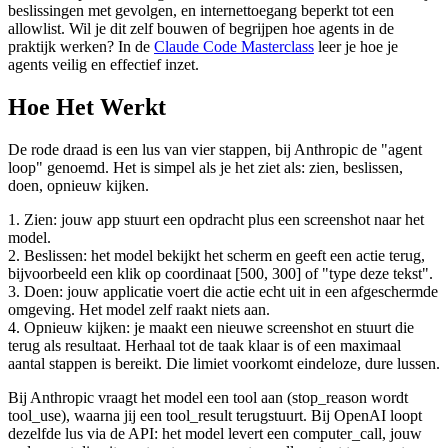
beslissingen met gevolgen, en internettoegang beperkt tot een
allowlist. Wil je dit zelf bouwen of begrijpen hoe agents in de
praktijk werken? In de
Claude Code Masterclass
leer je hoe je
agents veilig en effectief inzet.
Hoe Het Werkt
De rode draad is een lus van vier stappen, bij Anthropic de "agent
loop" genoemd. Het is simpel als je het ziet als: zien, beslissen,
doen, opnieuw kijken.
1. Zien: jouw app stuurt een opdracht plus een screenshot naar het
model.
2. Beslissen: het model bekijkt het scherm en geeft een actie terug,
bijvoorbeeld een klik op coordinaat [500, 300] of "type deze tekst".
3. Doen: jouw applicatie voert die actie echt uit in een afgeschermde
omgeving. Het model zelf raakt niets aan.
4. Opnieuw kijken: je maakt een nieuwe screenshot en stuurt die
terug als resultaat. Herhaal tot de taak klaar is of een maximaal
aantal stappen is bereikt. Die limiet voorkomt eindeloze, dure lussen.
Bij Anthropic vraagt het model een tool aan (stop_reason wordt
tool_use), waarna jij een tool_result terugstuurt. Bij OpenAI loopt
dezelfde lus via de API: het model levert een computer_call, jouw