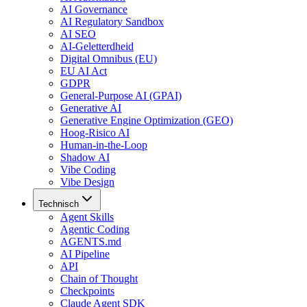
AI Governance
AI Regulatory Sandbox
AI SEO
AI-Geletterdheid
Digital Omnibus (EU)
EU AI Act
GDPR
General-Purpose AI (GPAI)
Generative AI
Generative Engine Optimization (GEO)
Hoog-Risico AI
Human-in-the-Loop
Shadow AI
Vibe Coding
Vibe Design
Technisch
Agent Skills
Agentic Coding
AGENTS.md
AI Pipeline
API
Chain of Thought
Checkpoints
Claude Agent SDK