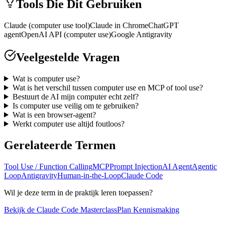
Tools Die Dit Gebruiken
Claude (computer use tool)
Claude in Chrome
ChatGPT
agent
OpenAI API (computer use)
Google Antigravity
Veelgestelde Vragen
Wat is computer use?
Wat is het verschil tussen computer use en MCP of tool use?
Bestuurt de AI mijn computer echt zelf?
Is computer use veilig om te gebruiken?
Wat is een browser-agent?
Werkt computer use altijd foutloos?
Gerelateerde Termen
Tool Use / Function Calling
MCP
Prompt Injection
AI Agent
Agentic
Loop
Antigravity
Human-in-the-Loop
Claude Code
Wil je deze term in de praktijk leren toepassen?
Bekijk de Claude Code Masterclass
Plan Kennismaking