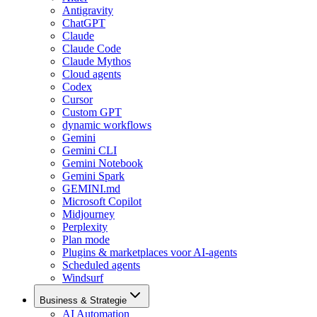
Antigravity
ChatGPT
Claude
Claude Code
Claude Mythos
Cloud agents
Codex
Cursor
Custom GPT
dynamic workflows
Gemini
Gemini CLI
Gemini Notebook
Gemini Spark
GEMINI.md
Microsoft Copilot
Midjourney
Perplexity
Plan mode
Plugins & marketplaces voor AI-agents
Scheduled agents
Windsurf
Business & Strategie
AI Automation