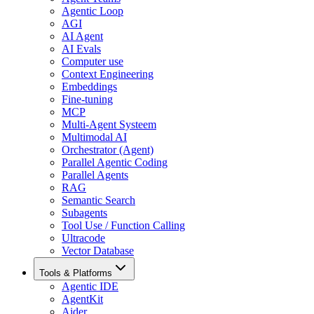
Agentic Loop
AGI
AI Agent
AI Evals
Computer use
Context Engineering
Embeddings
Fine-tuning
MCP
Multi-Agent Systeem
Multimodal AI
Orchestrator (Agent)
Parallel Agentic Coding
Parallel Agents
RAG
Semantic Search
Subagents
Tool Use / Function Calling
Ultracode
Vector Database
Tools & Platforms
Agentic IDE
AgentKit
Aider