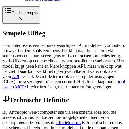
Op deze pagina
Simpele Uitleg
Computer use is een techniek waarbij een AI-model een computer of
browser bedient zoals een mens: het kijkt naar het scherm via
screenshots en stuurt vervolgens muis- en toetsenbordacties terug,
zoals klikken op een coordinaat, typen, scrollen en sneltoetsen. Het
model krijgt geen kant-en-klare knoppen-API, maar werkt op wat
het ziet. Daardoor werkt het op vrijwel elke software, ook als er
geen
API
bestaat. Je ziet de term ook als computer-using agent
(CUA), browser-agent of screen control. Het zit een laag onder
tool
use
en
MCP
: breder inzetbaar, maar trager en foutgevoeliger.
Technische Definitie
Bij Anthropic werkt computer use via een schema-loze tool die
screenshot-, muis- en toetsenbordmogelijkheden biedt voor
desktopinteractie. Volgens de
officiele docs
is de tool schema-loos:
het schema zit ingebouwd in het model en kun je niet aanpassen.