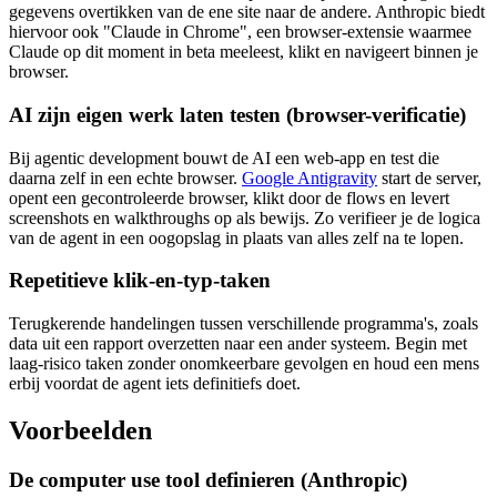
gegevens overtikken van de ene site naar de andere. Anthropic biedt
hiervoor ook "Claude in Chrome", een browser-extensie waarmee
Claude op dit moment in beta meeleest, klikt en navigeert binnen je
browser.
AI zijn eigen werk laten testen (browser-verificatie)
Bij agentic development bouwt de AI een web-app en test die
daarna zelf in een echte browser.
Google Antigravity
start de server,
opent een gecontroleerde browser, klikt door de flows en levert
screenshots en walkthroughs op als bewijs. Zo verifieer je de logica
van de agent in een oogopslag in plaats van alles zelf na te lopen.
Repetitieve klik-en-typ-taken
Terugkerende handelingen tussen verschillende programma's, zoals
data uit een rapport overzetten naar een ander systeem. Begin met
laag-risico taken zonder onomkeerbare gevolgen en houd een mens
erbij voordat de agent iets definitiefs doet.
Voorbeelden
De computer use tool definieren (Anthropic)