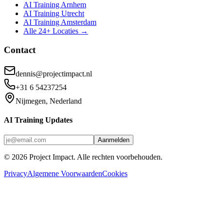
AI Training Arnhem
AI Training Utrecht
AI Training Amsterdam
Alle 24+ Locaties →
Contact
dennis@projectimpact.nl
+31 6 54237254
Nijmegen, Nederland
AI Training Updates
Aanmelden
©
2026
Project Impact
. Alle rechten voorbehouden.
Privacy
Algemene Voorwaarden
Cookies