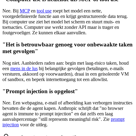
Nee. Bij
MCP
en
tool use
roept het model een nette,
voorgedefinieerde functie aan en krijgt gestructureerde data terug.
Bij computer use ziet het model het scherm en stuurt muis- en
toetsacties. Computer use werkt zonder API maar is trager en
foutgevoeliger. Ze kunnen elkaar aanvullen.
"Het is betrouwbaar genoeg voor onbewaakte taken
met gevolgen"
Nog niet. Aanbieders raden aan: begin met laag-risico taken, houd
een
mens in de lus
bij belangrijke gevolgen (betalingen, e-mails
versturen, akkoord op voorwaarden), draai in een geisoleerde VM
of sandbox, en beperk internettoegang tot een allowlist.
"Prompt injection is opgelost"
Nee. Een webpagina, e-mail of afbeelding kan verborgen instructies
bevatten die de agent kapen. Anthropic schrijft dat "no browser
agent is immune to prompt injection" en dat zelfs een laag
aanvalspercentage "still represents meaningful risk". Zie
prompt
injection
voor de uitleg.