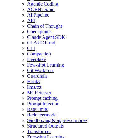
Agentic Coding
AGENTS.md
AI Pipeline
API
Chain of Thought
Checkpoints
Claude Agent SDK
CLAUDE.md
CLI
Compaction
Deepfake
Few-shot Learning
Git Worktrees
Guardrails
Hooks
llms.txt
MCP Server
Prompt caching
Prompt Injection
Rate limits
Redeneermodel
Sandboxing & approval modes
Structured Outputs
Transformer
Zero-shot Learning