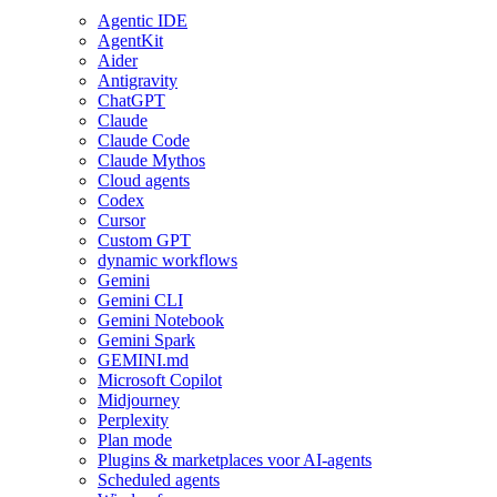
Agentic IDE
AgentKit
Aider
Antigravity
ChatGPT
Claude
Claude Code
Claude Mythos
Cloud agents
Codex
Cursor
Custom GPT
dynamic workflows
Gemini
Gemini CLI
Gemini Notebook
Gemini Spark
GEMINI.md
Microsoft Copilot
Midjourney
Perplexity
Plan mode
Plugins & marketplaces voor AI-agents
Scheduled agents