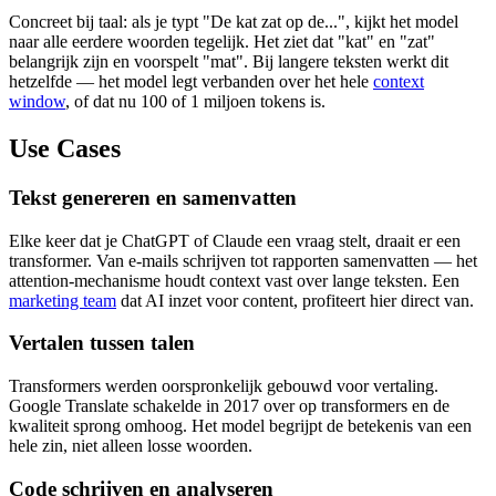
Concreet bij taal: als je typt "De kat zat op de...", kijkt het model
naar alle eerdere woorden tegelijk. Het ziet dat "kat" en "zat"
belangrijk zijn en voorspelt "mat". Bij langere teksten werkt dit
hetzelfde — het model legt verbanden over het hele
context
window
, of dat nu 100 of 1 miljoen tokens is.
Use Cases
Tekst genereren en samenvatten
Elke keer dat je ChatGPT of Claude een vraag stelt, draait er een
transformer. Van e-mails schrijven tot rapporten samenvatten — het
attention-mechanisme houdt context vast over lange teksten. Een
marketing team
dat AI inzet voor content, profiteert hier direct van.
Vertalen tussen talen
Transformers werden oorspronkelijk gebouwd voor vertaling.
Google Translate schakelde in 2017 over op transformers en de
kwaliteit sprong omhoog. Het model begrijpt de betekenis van een
hele zin, niet alleen losse woorden.
Code schrijven en analyseren