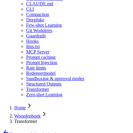
CLAUDE.md
CLI
Compaction
Deepfake
Few-shot Learning
Git Worktrees
Guardrails
Hooks
llms.txt
MCP Server
Prompt caching
Prompt Injection
Rate limits
Redeneermodel
Sandboxing & approval modes
Structured Outputs
Transformer
Zero-shot Learning
Home
Woordenboek
Transformer