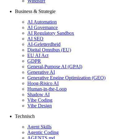
Windsurf
Business & Strategie
AI Automation
AI Governance
AI Regulatory Sandbox
AI SEO
AI-Geletterdheid
Digital Omnibus (EU)
EU AI Act
GDPR
General-Purpose AI (GPAI)
Generative AI
Generative Engine Optimization (GEO)
Hoog-Risico AI
Human-in-the-Loop
Shadow AI
Vibe Coding
Vibe Design
Technisch
Agent Skills
Agentic Coding
AGENTS.md