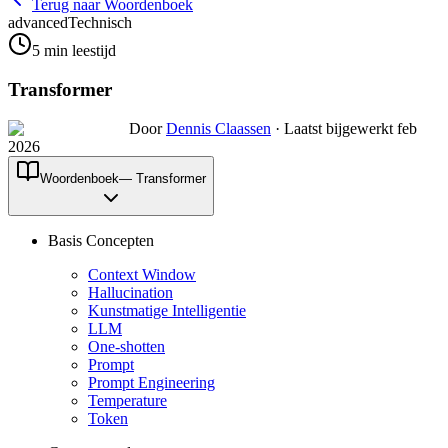
Terug naar Woordenboek
advanced
Technisch
5
min leestijd
Transformer
Door
Dennis Claassen
·
Laatst bijgewerkt feb
2026
Woordenboek
—
Transformer
Basis Concepten
Context Window
Hallucination
Kunstmatige Intelligentie
LLM
One-shotten
Prompt
Prompt Engineering
Temperature
Token