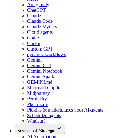
Antigravity
ChatGPT
Claude
Claude Code
Claude Mythos
Cloud agents
Codex
Cursor
Custom GPT
dynamic workflows
Gemini
Gemini CLI
Gemini Notebook
Gemini Spark
GEMINI.md
Microsoft Copilot
Midjourney
Perplexity
Plan mode
Plugins & marketplaces voor AI-agents
Scheduled agents
Windsurf
Business & Strategie
AI Automation