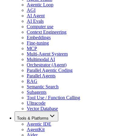
Agentic Loop
AGI
AI Agent
AI Evals
Computer use
Context Engineering
Embeddings
Fine-tuning
MCP
Multi-Agent Systeem
Multimodal AI
Orchestrator (Agent)
Parallel Agentic Coding
Parallel Agents
RAG
Semantic Search
Subagents
Tool Use / Function Calling
Ultracode
Vector Database
Tools & Platforms
Agentic IDE
AgentKit
Aider