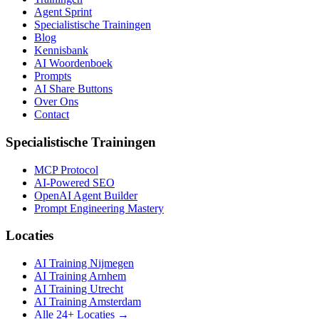
Agent Sprint
Specialistische Trainingen
Blog
Kennisbank
AI Woordenboek
Prompts
AI Share Buttons
Over Ons
Contact
Specialistische Trainingen
MCP Protocol
AI-Powered SEO
OpenAI Agent Builder
Prompt Engineering Mastery
Locaties
AI Training Nijmegen
AI Training Arnhem
AI Training Utrecht
AI Training Amsterdam
Alle 24+ Locaties →