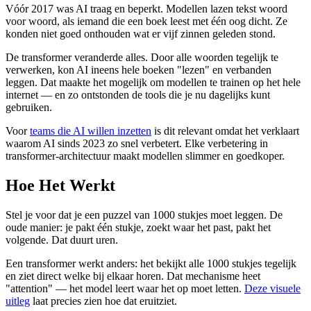
Vóór 2017 was AI traag en beperkt. Modellen lazen tekst woord
voor woord, als iemand die een boek leest met één oog dicht. Ze
konden niet goed onthouden wat er vijf zinnen geleden stond.
De transformer veranderde alles. Door alle woorden tegelijk te
verwerken, kon AI ineens hele boeken "lezen" en verbanden
leggen. Dat maakte het mogelijk om modellen te trainen op het hele
internet — en zo ontstonden de tools die je nu dagelijks kunt
gebruiken.
Voor
teams die AI willen inzetten
is dit relevant omdat het verklaart
waarom AI sinds 2023 zo snel verbetert. Elke verbetering in
transformer-architectuur maakt modellen slimmer en goedkoper.
Hoe Het Werkt
Stel je voor dat je een puzzel van 1000 stukjes moet leggen. De
oude manier: je pakt één stukje, zoekt waar het past, pakt het
volgende. Dat duurt uren.
Een transformer werkt anders: het bekijkt alle 1000 stukjes tegelijk
en ziet direct welke bij elkaar horen. Dat mechanisme heet
"attention" — het model leert waar het op moet letten.
Deze visuele
uitleg
laat precies zien hoe dat eruitziet.