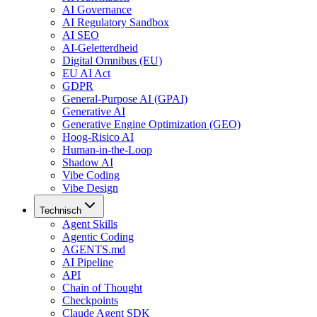
AI Governance
AI Regulatory Sandbox
AI SEO
AI-Geletterdheid
Digital Omnibus (EU)
EU AI Act
GDPR
General-Purpose AI (GPAI)
Generative AI
Generative Engine Optimization (GEO)
Hoog-Risico AI
Human-in-the-Loop
Shadow AI
Vibe Coding
Vibe Design
Technisch
Agent Skills
Agentic Coding
AGENTS.md
AI Pipeline
API
Chain of Thought
Checkpoints
Claude Agent SDK