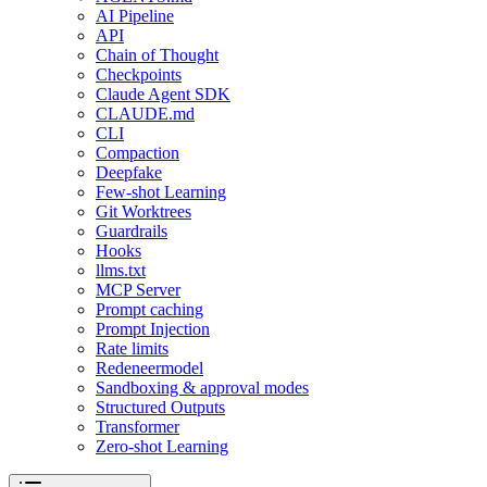
AI Pipeline
API
Chain of Thought
Checkpoints
Claude Agent SDK
CLAUDE.md
CLI
Compaction
Deepfake
Few-shot Learning
Git Worktrees
Guardrails
Hooks
llms.txt
MCP Server
Prompt caching
Prompt Injection
Rate limits
Redeneermodel
Sandboxing & approval modes
Structured Outputs
Transformer
Zero-shot Learning