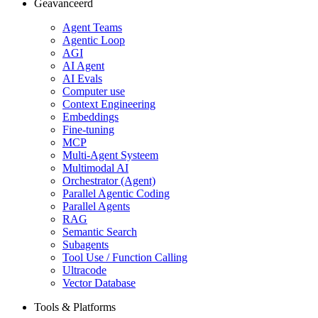
Geavanceerd
Agent Teams
Agentic Loop
AGI
AI Agent
AI Evals
Computer use
Context Engineering
Embeddings
Fine-tuning
MCP
Multi-Agent Systeem
Multimodal AI
Orchestrator (Agent)
Parallel Agentic Coding
Parallel Agents
RAG
Semantic Search
Subagents
Tool Use / Function Calling
Ultracode
Vector Database
Tools & Platforms