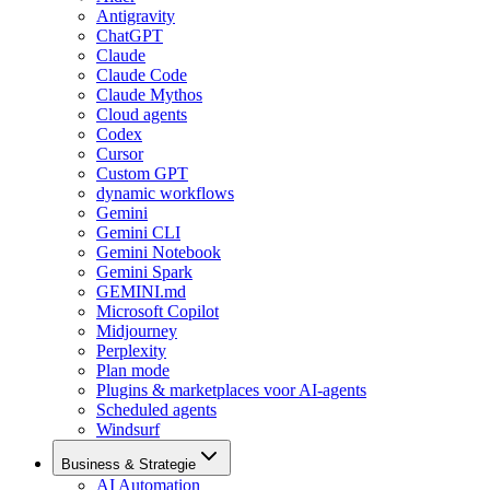
Antigravity
ChatGPT
Claude
Claude Code
Claude Mythos
Cloud agents
Codex
Cursor
Custom GPT
dynamic workflows
Gemini
Gemini CLI
Gemini Notebook
Gemini Spark
GEMINI.md
Microsoft Copilot
Midjourney
Perplexity
Plan mode
Plugins & marketplaces voor AI-agents
Scheduled agents
Windsurf
Business & Strategie
AI Automation