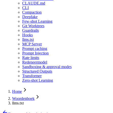
CLAUDE.md
CLI
Compaction
Deepfake
Few-shot Learning
Git Worktrees
Guardrails
Hooks
llms.txt
MCP Server
Prompt caching
Prompt Injection
Rate limits
Redeneermodel
Sandboxing & approval modes
Structured Outputs
Transformer
Zero-shot Learning
Home
Woordenboek
llms.txt