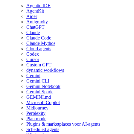
Agentic IDE
AgentKit
Aider
Antigravity
ChatGPT
Claude
Claude Code
Claude Mythos
Cloud agents
Codex
Cursor
Custom GPT
dynamic workflows
Gemini
Gemini CLI
Gemini Notebook
Gemini Spark
GEMINI.md
Microsoft Copilot
Midjourney
Perplexity
Plan mode
Plugins & marketplaces voor AI-agents
Scheduled agents