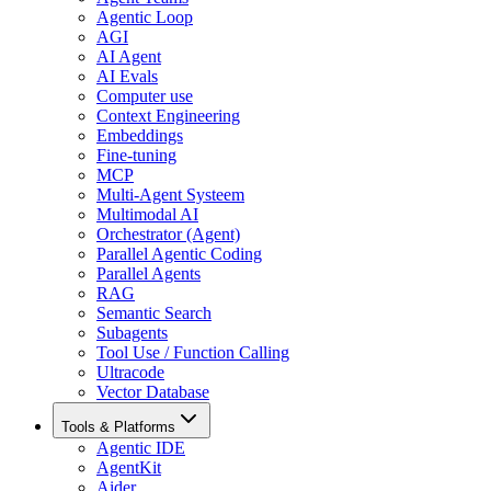
Agentic Loop
AGI
AI Agent
AI Evals
Computer use
Context Engineering
Embeddings
Fine-tuning
MCP
Multi-Agent Systeem
Multimodal AI
Orchestrator (Agent)
Parallel Agentic Coding
Parallel Agents
RAG
Semantic Search
Subagents
Tool Use / Function Calling
Ultracode
Vector Database
Tools & Platforms
Agentic IDE
AgentKit
Aider