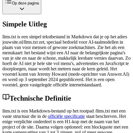
Op deze pagina
Simpele Uitleg
llms.txt is een simpel tekstbestand in Markdown dat je op het adres
jouwsite.nl/llms.txt zet, speciaal bedoeld voor AI-taalmodellen in
plaats van voor mensen of gewone zoekmachines. Zie het als een
menukaart: het bestand wijst een AI naar de belangrijkste pagina's
van je site en naar de schone, makkelijk leesbare versies daarvan. Zo
hoeft de AI niet je hele site vol menu's, advertenties en JavaScript te
doorploegen, maar wordt het meteen naar de kern geleid. Het
voorstel komt van Jeremy Howard (mede-oprichter van Answer.AI)
en werd op 3 september 2024 gepubliceerd. Het is een open
voorstel, geen vastgelegde officiële internetstandaard.
Technische Definitie
llms.txt is een Markdown-bestand op het rootpad /llms.txt met een
vaste structuur die in de
officiële specificatie
staat beschreven. Het
enige verplichte onderdeel is een H1-kop met de naam van het
project of de site. Daarna volgen optioneel: een blockquote met een
korte samenvatting van 1 tot 3 zinnen, nul of meer gewone