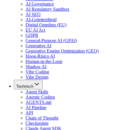
AI Governance
AI Regulatory Sandbox
AI SEO
AI-Geletterdheid
Digital Omnibus (EU)
EU AI Act
GDPR
General-Purpose AI (GPAI)
Generative AI
Generative Engine Optimization (GEO)
Hoog-Risico AI
Human-in-the-Loop
Shadow AI
Vibe Coding
Vibe Design
Technisch
Agent Skills
Agentic Coding
AGENTS.md
AI Pipeline
API
Chain of Thought
Checkpoints
Claude Agent SDK