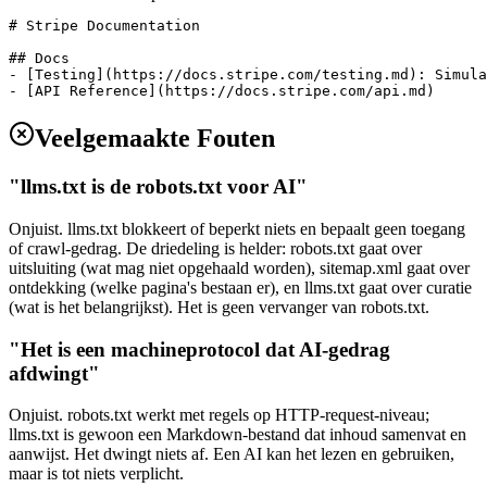
# Stripe Documentation

## Docs

- [Testing](https://docs.stripe.com/testing.md): Simula
- [API Reference](https://docs.stripe.com/api.md)
Veelgemaakte Fouten
"llms.txt is de robots.txt voor AI"
Onjuist. llms.txt blokkeert of beperkt niets en bepaalt geen toegang
of crawl-gedrag. De driedeling is helder: robots.txt gaat over
uitsluiting (wat mag niet opgehaald worden), sitemap.xml gaat over
ontdekking (welke pagina's bestaan er), en llms.txt gaat over curatie
(wat is het belangrijkst). Het is geen vervanger van robots.txt.
"Het is een machineprotocol dat AI-gedrag
afdwingt"
Onjuist. robots.txt werkt met regels op HTTP-request-niveau;
llms.txt is gewoon een Markdown-bestand dat inhoud samenvat en
aanwijst. Het dwingt niets af. Een AI kan het lezen en gebruiken,
maar is tot niets verplicht.