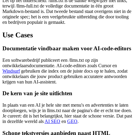
Let op het onderscheid: /llms.txt is de slanke wegwijzer met links,
terwijl /llms-full.txt de volledige documentatie in één groot
Markdown-bestand is. Dat tweede bestand staat overigens niet in de
originele spec; het is een veelgebruikte uitbreiding die door tooling
en bedrijven populair is gemaakt.
Use Cases
Documentatie vindbaar maken voor AI-code-editors
Een softwarebedrijf publiceert een /llms.txt op zijn
ontwikkelaarsdocumentatie. AI-code-editors zoals Cursor en
Windsurf
gebruiken die index om de juiste docs op te halen, zodat
ontwikkelaars die jouw product gebruiken accuratere antwoorden
krijgen van hun AI-assistent.
De kern van je site uitlichten
In plaats van een AI je hele site met menu's en advertenties te laten
doorploegen, wijs je in llms.txt naar de pagina's die er echt toe doen.
Je cureert: dit is het belangrijkst, hier staat de schone versie. Dat past
in dezelfde wereld als
AI SEO
en
GEO
.
Schone tekstversies aanbieden naast HTML