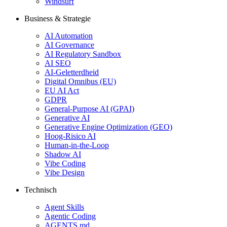
Windsurf
Business & Strategie
AI Automation
AI Governance
AI Regulatory Sandbox
AI SEO
AI-Geletterdheid
Digital Omnibus (EU)
EU AI Act
GDPR
General-Purpose AI (GPAI)
Generative AI
Generative Engine Optimization (GEO)
Hoog-Risico AI
Human-in-the-Loop
Shadow AI
Vibe Coding
Vibe Design
Technisch
Agent Skills
Agentic Coding
AGENTS.md