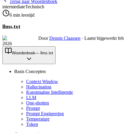
Terug naar Woordenboek
intermediate
Technisch
6
min leestijd
llms.txt
Door
Dennis Claassen
·
Laatst bijgewerkt feb
2026
Woordenboek
—
llms.txt
Basis Concepten
Context Window
Hallucination
Kunstmatige Intelligentie
LLM
One-shotten
Prompt
Prompt Engineering
Temperature
Token