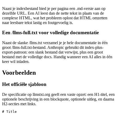
Naast je indexbestand bied je per pagina een .md-versie aan op
dezelfde URL. Een AI leest dan de nette tekst in plaats van de
complexe HTML, wat het probleem oplost dat HTML omzetten
naar leesbare tekst lastig en foutgevoelig is.
Een /llms-full.txt voor volledige documentatie
Naast de slanke /llms.txt verzamel je je hele documentatie in één
groot /llms-full.txt-bestand. Anthropic gebruikt dit index-plus-
export-patroon: een slank bestand dat verwijst, plus een groot
bestand met de volledige docs. Handig wanneer een AI alles in één
keer wil inladen.
Voorbeelden
Het officiële sjabloon
De specificatie op llmstxt.org geeft een vaste opzet: een H1-titel, een
optionele beschrijving in een blockquote, optionele uitleg, en daarna
H2-secties met links.
# Title
