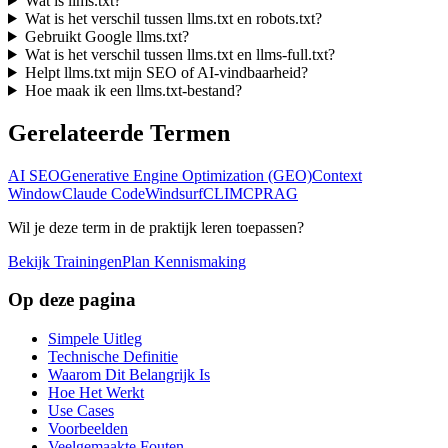
Wat is llms.txt?
Wat is het verschil tussen llms.txt en robots.txt?
Gebruikt Google llms.txt?
Wat is het verschil tussen llms.txt en llms-full.txt?
Helpt llms.txt mijn SEO of AI-vindbaarheid?
Hoe maak ik een llms.txt-bestand?
Gerelateerde Termen
AI SEO
Generative Engine Optimization (GEO)
Context
Window
Claude Code
Windsurf
CLI
MCP
RAG
Wil je deze term in de praktijk leren toepassen?
Bekijk Trainingen
Plan Kennismaking
Op deze pagina
Simpele Uitleg
Technische Definitie
Waarom Dit Belangrijk Is
Hoe Het Werkt
Use Cases
Voorbeelden
Veelgemaakte Fouten