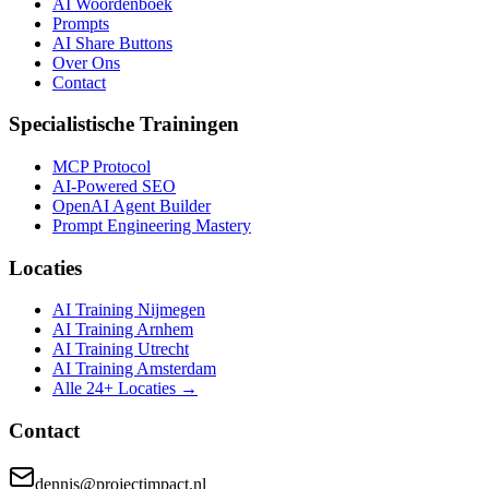
AI Woordenboek
Prompts
AI Share Buttons
Over Ons
Contact
Specialistische Trainingen
MCP Protocol
AI-Powered SEO
OpenAI Agent Builder
Prompt Engineering Mastery
Locaties
AI Training Nijmegen
AI Training Arnhem
AI Training Utrecht
AI Training Amsterdam
Alle 24+ Locaties →
Contact
dennis@projectimpact.nl