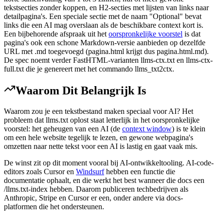
tekstsecties zonder koppen, en H2-secties met lijsten van links naar
detailpagina's. Een speciale sectie met de naam "Optional" bevat
links die een AI mag overslaan als de beschikbare context kort is.
Een bijbehorende afspraak uit het
oorspronkelijke voorstel
is dat
pagina's ook een schone Markdown-versie aanbieden op dezelfde
URL met .md toegevoegd (pagina.html krijgt dus pagina.html.md).
De spec noemt verder FastHTML-varianten llms-ctx.txt en llms-ctx-
full.txt die je genereert met het commando llms_txt2ctx.
Waarom Dit Belangrijk Is
Waarom zou je een tekstbestand maken speciaal voor AI? Het
probleem dat llms.txt oplost staat letterlijk in het oorspronkelijke
voorstel: het geheugen van een AI (de
context window
) is te klein
om een hele website tegelijk te lezen, en gewone webpagina's
omzetten naar nette tekst voor een AI is lastig en gaat vaak mis.
De winst zit op dit moment vooral bij AI-ontwikkeltooling. AI-code-
editors zoals Cursor en
Windsurf
hebben een functie die
documentatie ophaalt, en die werkt het best wanneer die docs een
/llms.txt-index hebben. Daarom publiceren techbedrijven als
Anthropic, Stripe en Cursor er een, onder andere via docs-
platformen die het ondersteunen.