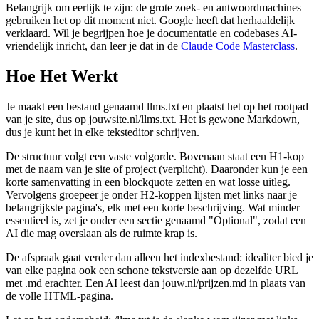
Belangrijk om eerlijk te zijn: de grote zoek- en antwoordmachines
gebruiken het op dit moment niet. Google heeft dat herhaaldelijk
verklaard. Wil je begrijpen hoe je documentatie en codebases AI-
vriendelijk inricht, dan leer je dat in de
Claude Code Masterclass
.
Hoe Het Werkt
Je maakt een bestand genaamd llms.txt en plaatst het op het rootpad
van je site, dus op jouwsite.nl/llms.txt. Het is gewone Markdown,
dus je kunt het in elke teksteditor schrijven.
De structuur volgt een vaste volgorde. Bovenaan staat een H1-kop
met de naam van je site of project (verplicht). Daaronder kun je een
korte samenvatting in een blockquote zetten en wat losse uitleg.
Vervolgens groepeer je onder H2-koppen lijsten met links naar je
belangrijkste pagina's, elk met een korte beschrijving. Wat minder
essentieel is, zet je onder een sectie genaamd "Optional", zodat een
AI die mag overslaan als de ruimte krap is.
De afspraak gaat verder dan alleen het indexbestand: idealiter bied je
van elke pagina ook een schone tekstversie aan op dezelfde URL
met .md erachter. Een AI leest dan jouw.nl/prijzen.md in plaats van
de volle HTML-pagina.