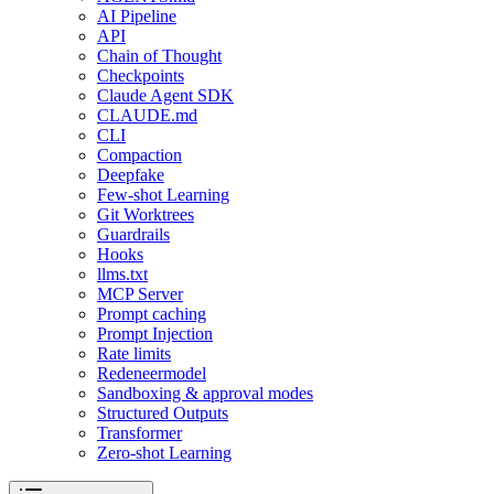
AI Pipeline
API
Chain of Thought
Checkpoints
Claude Agent SDK
CLAUDE.md
CLI
Compaction
Deepfake
Few-shot Learning
Git Worktrees
Guardrails
Hooks
llms.txt
MCP Server
Prompt caching
Prompt Injection
Rate limits
Redeneermodel
Sandboxing & approval modes
Structured Outputs
Transformer
Zero-shot Learning