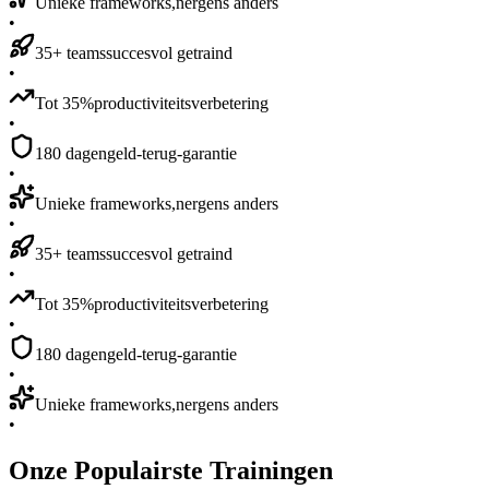
Unieke frameworks,
nergens anders
•
35+ teams
succesvol getraind
•
Tot 35%
productiviteitsverbetering
•
180 dagen
geld-terug-garantie
•
Unieke frameworks,
nergens anders
•
35+ teams
succesvol getraind
•
Tot 35%
productiviteitsverbetering
•
180 dagen
geld-terug-garantie
•
Unieke frameworks,
nergens anders
•
Onze Populairste
Trainingen