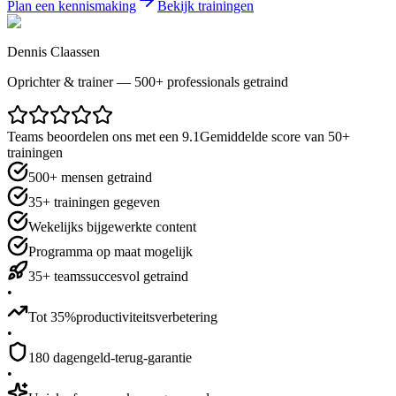
Plan een kennismaking
Bekijk trainingen
Dennis Claassen
Oprichter & trainer — 500+ professionals getraind
Teams beoordelen ons met een
9.1
Gemiddelde score van 50+
trainingen
500+ mensen
getraind
35+ trainingen
gegeven
Wekelijks bijgewerkte
content
Programma op maat
mogelijk
35+ teams
succesvol getraind
•
Tot 35%
productiviteitsverbetering
•
180 dagen
geld-terug-garantie
•