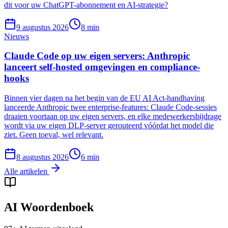
dit voor uw ChatGPT-abonnement en AI-strategie?
9 augustus 2026
8
min
Nieuws
Claude Code op uw eigen servers: Anthropic
lanceert self-hosted omgevingen en compliance-
hooks
Binnen vier dagen na het begin van de EU AI Act-handhaving
lanceerde Anthropic twee enterprise-features: Claude Code-sessies
draaien voortaan op uw eigen servers, en elke medewerkersbijdrage
wordt via uw eigen DLP-server gerouteerd vóórdat het model die
ziet. Geen toeval, wel relevant.
8 augustus 2026
6
min
Alle artikelen
AI Woordenboek