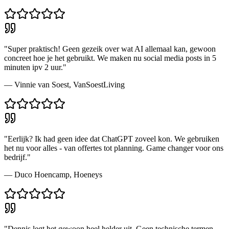
"
Super praktisch! Geen gezeik over wat AI allemaal kan, gewoon
concreet hoe je het gebruikt. We maken nu social media posts in 5
minuten ipv 2 uur.
"
—
Vinnie van Soest
,
VanSoestLiving
"
Eerlijk? Ik had geen idee dat ChatGPT zoveel kon. We gebruiken
het nu voor alles - van offertes tot planning. Game changer voor ons
bedrijf.
"
—
Duco Hoencamp
,
Hoeneys
"
Dennis legt het gewoon heel helder uit. Geen technische termen,