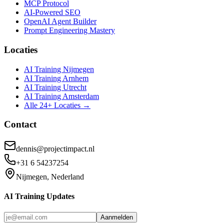
MCP Protocol
AI-Powered SEO
OpenAI Agent Builder
Prompt Engineering Mastery
Locaties
AI Training Nijmegen
AI Training Arnhem
AI Training Utrecht
AI Training Amsterdam
Alle 24+ Locaties →
Contact
dennis@projectimpact.nl
+31 6 54237254
Nijmegen, Nederland
AI Training Updates
Aanmelden