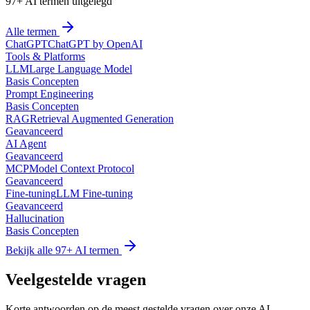
97
+ AI termen uitgelegd
Alle termen
ChatGPT
ChatGPT by OpenAI
Tools & Platforms
LLM
Large Language Model
Basis Concepten
Prompt Engineering
Basis Concepten
RAG
Retrieval Augmented Generation
Geavanceerd
AI Agent
Geavanceerd
MCP
Model Context Protocol
Geavanceerd
Fine-tuning
LLM Fine-tuning
Geavanceerd
Hallucination
Basis Concepten
Bekijk alle
97
+ AI termen
Veelgestelde
vragen
Korte antwoorden op de meest gestelde vragen over onze AI