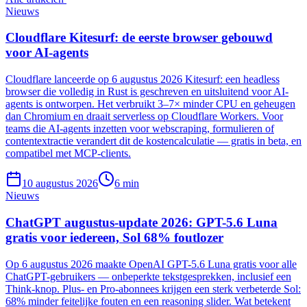
Nieuws
Cloudflare Kitesurf: de eerste browser gebouwd
voor AI-agents
Cloudflare lanceerde op 6 augustus 2026 Kitesurf: een headless
browser die volledig in Rust is geschreven en uitsluitend voor AI-
agents is ontworpen. Het verbruikt 3–7× minder CPU en geheugen
dan Chromium en draait serverless op Cloudflare Workers. Voor
teams die AI-agents inzetten voor webscraping, formulieren of
contentextractie verandert dit de kostencalculatie — gratis in beta, en
compatibel met MCP-clients.
10 augustus 2026
6
min
Nieuws
ChatGPT augustus-update 2026: GPT-5.6 Luna
gratis voor iedereen, Sol 68% foutlozer
Op 6 augustus 2026 maakte OpenAI GPT-5.6 Luna gratis voor alle
ChatGPT-gebruikers — onbeperkte tekstgesprekken, inclusief een
Think-knop. Plus- en Pro-abonnees krijgen een sterk verbeterde Sol:
68% minder feitelijke fouten en een reasoning slider. Wat betekent