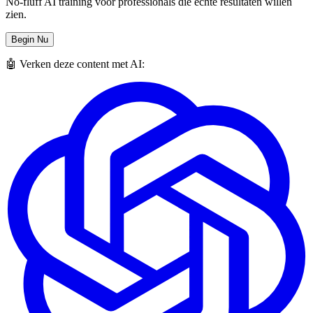
No-fluff AI training voor professionals die echte resultaten willen
zien.
Begin Nu
🤖 Verken deze content met AI: