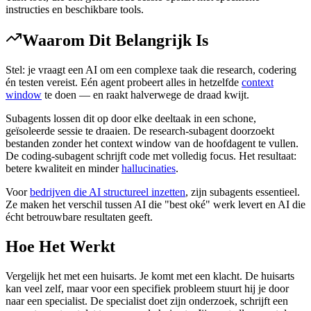
instructies en beschikbare tools.
Waarom Dit Belangrijk Is
Stel: je vraagt een AI om een complexe taak die research, codering
én testen vereist. Eén agent probeert alles in hetzelfde
context
window
te doen — en raakt halverwege de draad kwijt.
Subagents lossen dit op door elke deeltaak in een schone,
geïsoleerde sessie te draaien. De research-subagent doorzoekt
bestanden zonder het context window van de hoofdagent te vullen.
De coding-subagent schrijft code met volledig focus. Het resultaat:
betere kwaliteit en minder
hallucinaties
.
Voor
bedrijven die AI structureel inzetten
, zijn subagents essentieel.
Ze maken het verschil tussen AI die "best oké" werk levert en AI die
écht betrouwbare resultaten geeft.
Hoe Het Werkt
Vergelijk het met een huisarts. Je komt met een klacht. De huisarts
kan veel zelf, maar voor een specifiek probleem stuurt hij je door
naar een specialist. De specialist doet zijn onderzoek, schrijft een