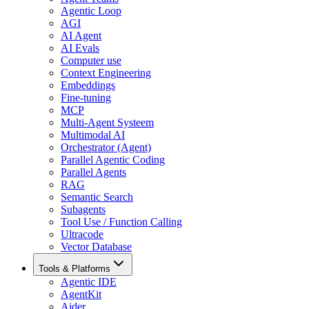
Agentic Loop
AGI
AI Agent
AI Evals
Computer use
Context Engineering
Embeddings
Fine-tuning
MCP
Multi-Agent Systeem
Multimodal AI
Orchestrator (Agent)
Parallel Agentic Coding
Parallel Agents
RAG
Semantic Search
Subagents
Tool Use / Function Calling
Ultracode
Vector Database
Tools & Platforms
Agentic IDE
AgentKit
Aider