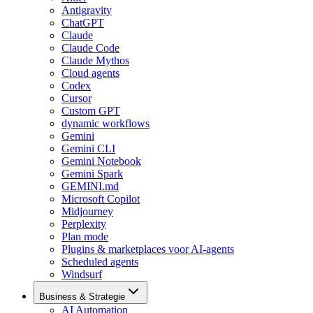
Antigravity
ChatGPT
Claude
Claude Code
Claude Mythos
Cloud agents
Codex
Cursor
Custom GPT
dynamic workflows
Gemini
Gemini CLI
Gemini Notebook
Gemini Spark
GEMINI.md
Microsoft Copilot
Midjourney
Perplexity
Plan mode
Plugins & marketplaces voor AI-agents
Scheduled agents
Windsurf
Business & Strategie
AI Automation