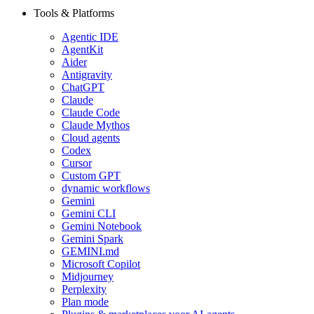
Tools & Platforms
Agentic IDE
AgentKit
Aider
Antigravity
ChatGPT
Claude
Claude Code
Claude Mythos
Cloud agents
Codex
Cursor
Custom GPT
dynamic workflows
Gemini
Gemini CLI
Gemini Notebook
Gemini Spark
GEMINI.md
Microsoft Copilot
Midjourney
Perplexity
Plan mode