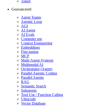
Token
Geavanceerd
Agent Teams
Agentic Loop
AGI
AI Agent
AI Evals
Computer use
Context Engineering
Embeddings
Fine-tuning
MCP
Multi-Agent Systeem
Multimodal AI
Orchestrator (Agent)
Parallel Agentic Coding
Parallel Agents
RAG
Semantic Search
Subagents
Tool Use / Function Calling
Ultracode
Vector Database