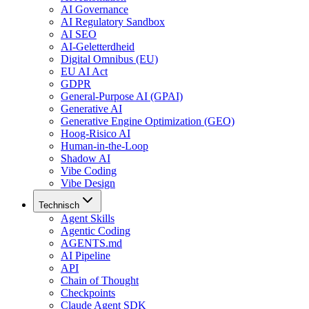
AI Governance
AI Regulatory Sandbox
AI SEO
AI-Geletterdheid
Digital Omnibus (EU)
EU AI Act
GDPR
General-Purpose AI (GPAI)
Generative AI
Generative Engine Optimization (GEO)
Hoog-Risico AI
Human-in-the-Loop
Shadow AI
Vibe Coding
Vibe Design
Technisch
Agent Skills
Agentic Coding
AGENTS.md
AI Pipeline
API
Chain of Thought
Checkpoints
Claude Agent SDK