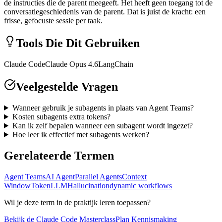
de instructies die de parent meegeeft. Het heeft geen toegang tot de
conversatiegeschiedenis van de parent. Dat is juist de kracht: een
frisse, gefocuste sessie per taak.
Tools Die Dit Gebruiken
Claude Code
Claude Opus 4.6
LangChain
Veelgestelde Vragen
Wanneer gebruik je subagents in plaats van Agent Teams?
Kosten subagents extra tokens?
Kan ik zelf bepalen wanneer een subagent wordt ingezet?
Hoe leer ik effectief met subagents werken?
Gerelateerde Termen
Agent Teams
AI Agent
Parallel Agents
Context
Window
Token
LLM
Hallucination
dynamic workflows
Wil je deze term in de praktijk leren toepassen?
Bekijk de Claude Code Masterclass
Plan Kennismaking