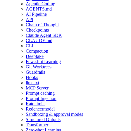
Agentic Coding
AGENTS.md
AI Pipeline
API
Chain of Thought
Checkpoints
Claude Agent SDK
CLAUDE.md
CLI
Compaction
Deepfake
Few-shot Learning
Git Worktrees
Guardrails
Hooks
llms.txt
MCP Server
Prompt caching
Prompt Injection
Rate limits
Redeneermodel
Sandboxing & approval modes
Structured Outputs
Transformer
Zero-shot Learning