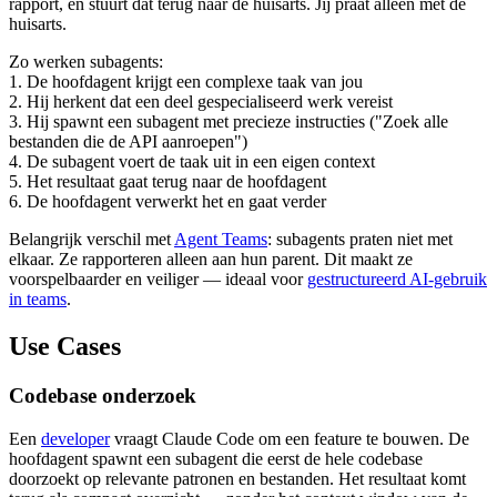
rapport, en stuurt dat terug naar de huisarts. Jij praat alleen met de
huisarts.
Zo werken subagents:
1. De hoofdagent krijgt een complexe taak van jou
2. Hij herkent dat een deel gespecialiseerd werk vereist
3. Hij spawnt een subagent met precieze instructies ("Zoek alle
bestanden die de API aanroepen")
4. De subagent voert de taak uit in een eigen context
5. Het resultaat gaat terug naar de hoofdagent
6. De hoofdagent verwerkt het en gaat verder
Belangrijk verschil met
Agent Teams
: subagents praten niet met
elkaar. Ze rapporteren alleen aan hun parent. Dit maakt ze
voorspelbaarder en veiliger — ideaal voor
gestructureerd AI-gebruik
in teams
.
Use Cases
Codebase onderzoek
Een
developer
vraagt Claude Code om een feature te bouwen. De
hoofdagent spawnt een subagent die eerst de hele codebase
doorzoekt op relevante patronen en bestanden. Het resultaat komt