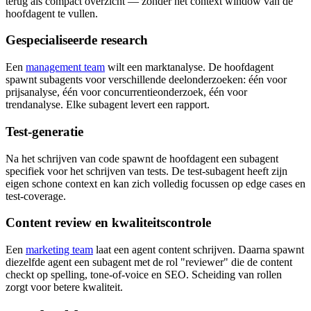
terug als compact overzicht — zonder het context window van de
hoofdagent te vullen.
Gespecialiseerde research
Een
management team
wilt een marktanalyse. De hoofdagent
spawnt subagents voor verschillende deelonderzoeken: één voor
prijsanalyse, één voor concurrentieonderzoek, één voor
trendanalyse. Elke subagent levert een rapport.
Test-generatie
Na het schrijven van code spawnt de hoofdagent een subagent
specifiek voor het schrijven van tests. De test-subagent heeft zijn
eigen schone context en kan zich volledig focussen op edge cases en
test-coverage.
Content review en kwaliteitscontrole
Een
marketing team
laat een agent content schrijven. Daarna spawnt
diezelfde agent een subagent met de rol "reviewer" die de content
checkt op spelling, tone-of-voice en SEO. Scheiding van rollen
zorgt voor betere kwaliteit.