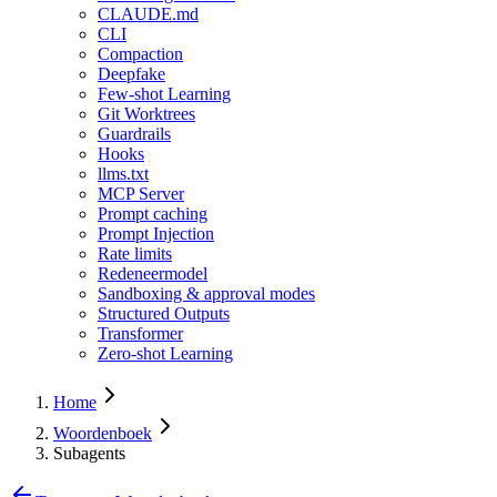
CLAUDE.md
CLI
Compaction
Deepfake
Few-shot Learning
Git Worktrees
Guardrails
Hooks
llms.txt
MCP Server
Prompt caching
Prompt Injection
Rate limits
Redeneermodel
Sandboxing & approval modes
Structured Outputs
Transformer
Zero-shot Learning
Home
Woordenboek
Subagents