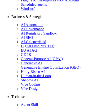
Plugins & marketplaces voor AI-agents
Scheduled agents
Windsurf
Business & Strategie
AI Automation
AI Governance
AI Regulatory Sandbox
AI SEO
AI-Geletterdheid
Digital Omnibus (EU)
EU AI Act
GDPR
General-Purpose AI (GPAI)
Generative AI
Generative Engine Optimization (GEO)
Hoog-Risico AI
Human-in-the-Loop
Shadow AI
Vibe Coding
Vibe Design
Technisch
Agent Skills