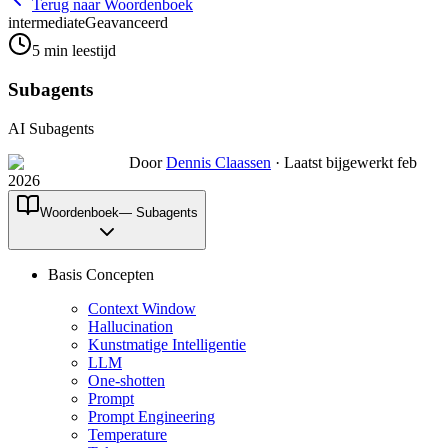
Terug naar Woordenboek
intermediate
Geavanceerd
5
min leestijd
Subagents
AI Subagents
Door
Dennis Claassen
·
Laatst bijgewerkt feb
2026
Woordenboek
—
Subagents
Basis Concepten
Context Window
Hallucination
Kunstmatige Intelligentie
LLM
One-shotten
Prompt
Prompt Engineering
Temperature