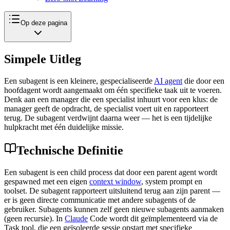
Op deze pagina
Simpele Uitleg
Een subagent is een kleinere, gespecialiseerde
AI agent
die door een
hoofdagent wordt aangemaakt om één specifieke taak uit te voeren.
Denk aan een manager die een specialist inhuurt voor een klus: de
manager geeft de opdracht, de specialist voert uit en rapporteert
terug. De subagent verdwijnt daarna weer — het is een tijdelijke
hulpkracht met één duidelijke missie.
Technische Definitie
Een subagent is een child process dat door een parent agent wordt
gespawned met een eigen
context window
, system prompt en
toolset. De subagent rapporteert uitsluitend terug aan zijn parent —
er is geen directe communicatie met andere subagents of de
gebruiker. Subagents kunnen zelf geen nieuwe subagents aanmaken
(geen recursie). In
Claude
Code wordt dit geïmplementeerd via de
Task tool, die een geïsoleerde sessie opstart met specifieke