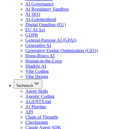
AI Governance
AI Regulatory Sandbox
AI SEO
AI-Geletterdheid
Digital Omnibus (EU)
EU AI Act
GDPR
General-Purpose AI (GPAI)
Generative AI
Generative Engine Optimization (GEO)
Hoog-Risico AI
Human-in-the-Loop
Shadow AI
Vibe Coding
Vibe Design
Technisch
Agent Skills
Agentic Coding
AGENTS.md
AI Pipeline
API
Chain of Thought
Checkpoints
Claude Agent SDK