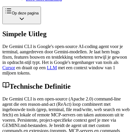
Op deze pagina
Simpele Uitleg
De Gemini CLI is Google's open-source AI-coding agent voor je
terminal, aangedreven door Gemini-modellen. Je laat hem bugs
fixen, features bouwen en testdekking verbeteren terwijl je gewoon
in opdracht-stijl typt. Het is Google's tegenhanger van tools als
Cursor
en draait op een
LLM
met een context window van 1
miljoen tokens.
Technische Definitie
De Gemini CLI is een open-source (Apache 2.0) command-line
agent die een reason-and-act (ReAct) loop combineert met
ingebouwde tools (grep, terminal, file read/write, web search en web
fetch) en lokale of remote MCP-servers om taken autonoom uit te
voeren. Persistente, project-specifieke context geef je mee via
GEMINI.md-bestanden. Je breidt de agent uit met custom
commands en extensions (prompts, MCP-servers en commands