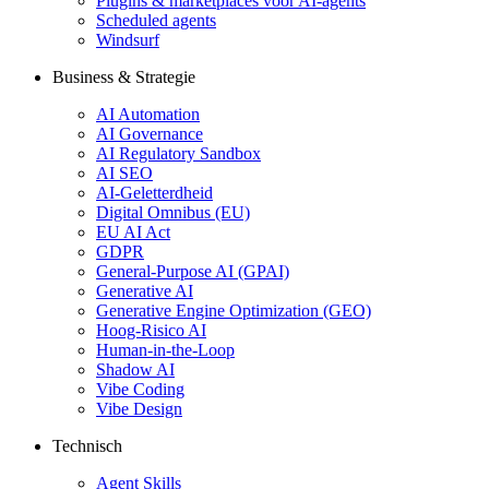
Plugins & marketplaces voor AI-agents
Scheduled agents
Windsurf
Business & Strategie
AI Automation
AI Governance
AI Regulatory Sandbox
AI SEO
AI-Geletterdheid
Digital Omnibus (EU)
EU AI Act
GDPR
General-Purpose AI (GPAI)
Generative AI
Generative Engine Optimization (GEO)
Hoog-Risico AI
Human-in-the-Loop
Shadow AI
Vibe Coding
Vibe Design
Technisch
Agent Skills