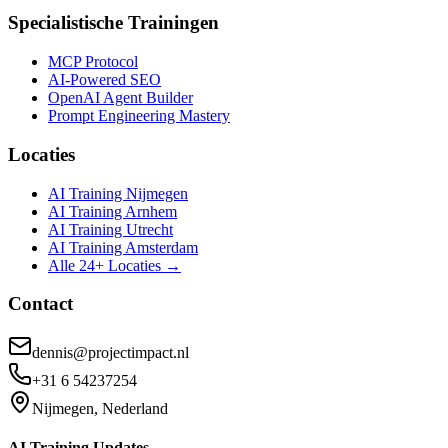
Specialistische Trainingen
MCP Protocol
AI-Powered SEO
OpenAI Agent Builder
Prompt Engineering Mastery
Locaties
AI Training Nijmegen
AI Training Arnhem
AI Training Utrecht
AI Training Amsterdam
Alle 24+ Locaties →
Contact
dennis@projectimpact.nl
+31 6 54237254
Nijmegen, Nederland
AI Training Updates