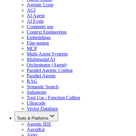
Agentic Loop
AGI
AI Agent
AI Evals
Computer use
Context Engineering
Embeddings
Fine-tuning
MCP
Multi-Agent Systeem
Multimodal AI
Orchestrator (Agent)
Parallel Agentic Coding
Parallel Agents
RAG
Semantic Search
Subagents
Tool Use / Function Calling
Ultracode
Vector Database
Tools & Platforms
Agentic IDE
AgentKit
Aider