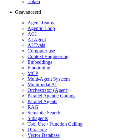
Token
Geavanceerd
Agent Teams
Agentic Loop
AGI
AI Agent
AI Evals
Computer use
Context Engineering
Embeddings
Fine-tuning
MCP
Multi-Agent Systeem
Multimodal AI
Orchestrator (Agent)
Parallel Agentic Coding
Parallel Agents
RAG
Semantic Search
Subagents
Tool Use / Function Calling
Ultracode
Vector Database