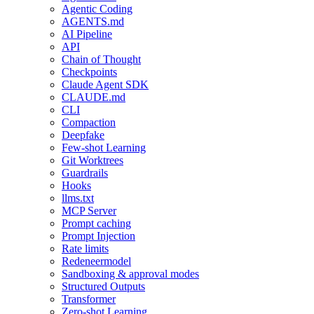
Agentic Coding
AGENTS.md
AI Pipeline
API
Chain of Thought
Checkpoints
Claude Agent SDK
CLAUDE.md
CLI
Compaction
Deepfake
Few-shot Learning
Git Worktrees
Guardrails
Hooks
llms.txt
MCP Server
Prompt caching
Prompt Injection
Rate limits
Redeneermodel
Sandboxing & approval modes
Structured Outputs
Transformer
Zero-shot Learning