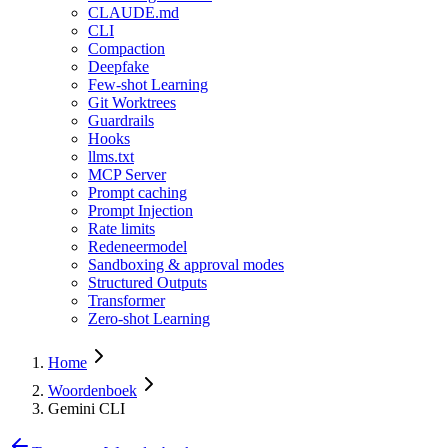
CLAUDE.md
CLI
Compaction
Deepfake
Few-shot Learning
Git Worktrees
Guardrails
Hooks
llms.txt
MCP Server
Prompt caching
Prompt Injection
Rate limits
Redeneermodel
Sandboxing & approval modes
Structured Outputs
Transformer
Zero-shot Learning
Home
Woordenboek
Gemini CLI