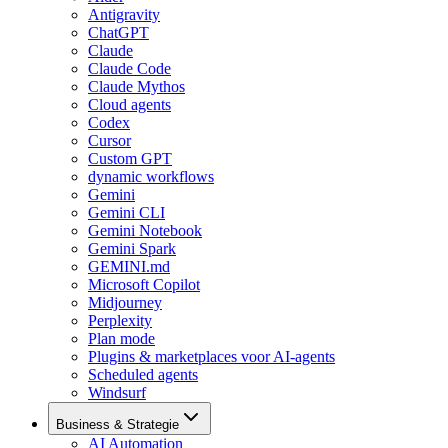
Antigravity
ChatGPT
Claude
Claude Code
Claude Mythos
Cloud agents
Codex
Cursor
Custom GPT
dynamic workflows
Gemini
Gemini CLI
Gemini Notebook
Gemini Spark
GEMINI.md
Microsoft Copilot
Midjourney
Perplexity
Plan mode
Plugins & marketplaces voor AI-agents
Scheduled agents
Windsurf
Business & Strategie
AI Automation