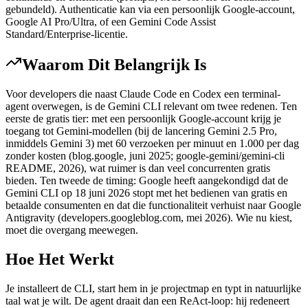
gebundeld). Authenticatie kan via een persoonlijk Google-account,
Google AI Pro/Ultra, of een Gemini Code Assist
Standard/Enterprise-licentie.
Waarom Dit Belangrijk Is
Voor developers die naast Claude Code en Codex een terminal-
agent overwegen, is de Gemini CLI relevant om twee redenen. Ten
eerste de gratis tier: met een persoonlijk Google-account krijg je
toegang tot Gemini-modellen (bij de lancering Gemini 2.5 Pro,
inmiddels Gemini 3) met 60 verzoeken per minuut en 1.000 per dag
zonder kosten (blog.google, juni 2025; google-gemini/gemini-cli
README, 2026), wat ruimer is dan veel concurrenten gratis
bieden. Ten tweede de timing: Google heeft aangekondigd dat de
Gemini CLI op 18 juni 2026 stopt met het bedienen van gratis en
betaalde consumenten en dat die functionaliteit verhuist naar Google
Antigravity (developers.googleblog.com, mei 2026). Wie nu kiest,
moet die overgang meewegen.
Hoe Het Werkt
Je installeert de CLI, start hem in je projectmap en typt in natuurlijke
taal wat je wilt. De agent draait dan een ReAct-loop: hij redeneert