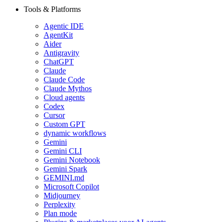
Tools & Platforms
Agentic IDE
AgentKit
Aider
Antigravity
ChatGPT
Claude
Claude Code
Claude Mythos
Cloud agents
Codex
Cursor
Custom GPT
dynamic workflows
Gemini
Gemini CLI
Gemini Notebook
Gemini Spark
GEMINI.md
Microsoft Copilot
Midjourney
Perplexity
Plan mode