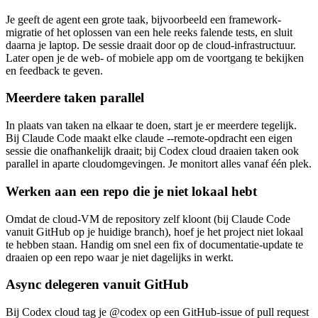
Je geeft de agent een grote taak, bijvoorbeeld een framework-
migratie of het oplossen van een hele reeks falende tests, en sluit
daarna je laptop. De sessie draait door op de cloud-infrastructuur.
Later open je de web- of mobiele app om de voortgang te bekijken
en feedback te geven.
Meerdere taken parallel
In plaats van taken na elkaar te doen, start je er meerdere tegelijk.
Bij Claude Code maakt elke claude --remote-opdracht een eigen
sessie die onafhankelijk draait; bij Codex cloud draaien taken ook
parallel in aparte cloudomgevingen. Je monitort alles vanaf één plek.
Werken aan een repo die je niet lokaal hebt
Omdat de cloud-VM de repository zelf kloont (bij Claude Code
vanuit GitHub op je huidige branch), hoef je het project niet lokaal
te hebben staan. Handig om snel een fix of documentatie-update te
draaien op een repo waar je niet dagelijks in werkt.
Async delegeren vanuit GitHub
Bij Codex cloud tag je @codex op een GitHub-issue of pull request