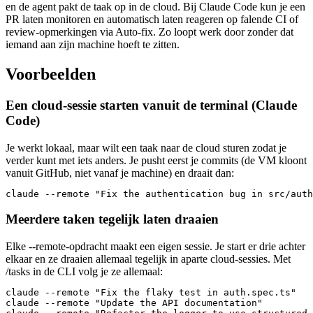
en de agent pakt de taak op in de cloud. Bij Claude Code kun je een
PR laten monitoren en automatisch laten reageren op falende CI of
review-opmerkingen via Auto-fix. Zo loopt werk door zonder dat
iemand aan zijn machine hoeft te zitten.
Voorbeelden
Een cloud-sessie starten vanuit de terminal (Claude
Code)
Je werkt lokaal, maar wilt een taak naar de cloud sturen zodat je
verder kunt met iets anders. Je pusht eerst je commits (de VM kloont
vanuit GitHub, niet vanaf je machine) en draait dan:
claude --remote "Fix the authentication bug in src/auth
Meerdere taken tegelijk laten draaien
Elke --remote-opdracht maakt een eigen sessie. Je start er drie achter
elkaar en ze draaien allemaal tegelijk in aparte cloud-sessies. Met
/tasks in de CLI volg je ze allemaal:
claude --remote "Fix the flaky test in auth.spec.ts"

claude --remote "Update the API documentation"
