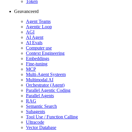
Token
Geavanceerd
Agent Teams
Agentic Loop
AGI
AI Agent
AI Evals
Computer use
Context Engineering
Embeddings
Fine-tuning
MCP
Multi-Agent Systeem
Multimodal AI
Orchestrator (Agent)
Parallel Agentic Coding
Parallel Agents
RAG
Semantic Search
Subagents
Tool Use / Function Calling
Ultracode
Vector Database