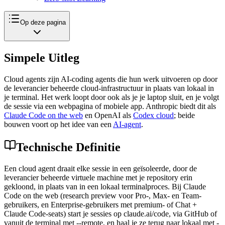
Op deze pagina
Simpele Uitleg
Cloud agents zijn AI-coding agents die hun werk uitvoeren op door
de leverancier beheerde cloud-infrastructuur in plaats van lokaal in
je terminal. Het werk loopt door ook als je je laptop sluit, en je volgt
de sessie via een webpagina of mobiele app. Anthropic biedt dit als
Claude Code on the web
en OpenAI als
Codex cloud
; beide
bouwen voort op het idee van een
AI-agent
.
Technische Definitie
Een cloud agent draait elke sessie in een geïsoleerde, door de
leverancier beheerde virtuele machine met je repository erin
gekloond, in plaats van in een lokaal terminalproces. Bij Claude
Code on the web (research preview voor Pro-, Max- en Team-
gebruikers, en Enterprise-gebruikers met premium- of Chat +
Claude Code-seats) start je sessies op claude.ai/code, via GitHub of
vanuit de terminal met --remote, en haal je ze terug naar lokaal met -