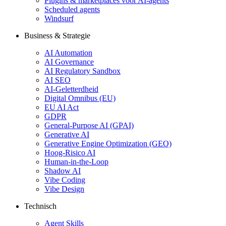
Plugins & marketplaces voor AI-agents
Scheduled agents
Windsurf
Business & Strategie
AI Automation
AI Governance
AI Regulatory Sandbox
AI SEO
AI-Geletterdheid
Digital Omnibus (EU)
EU AI Act
GDPR
General-Purpose AI (GPAI)
Generative AI
Generative Engine Optimization (GEO)
Hoog-Risico AI
Human-in-the-Loop
Shadow AI
Vibe Coding
Vibe Design
Technisch
Agent Skills