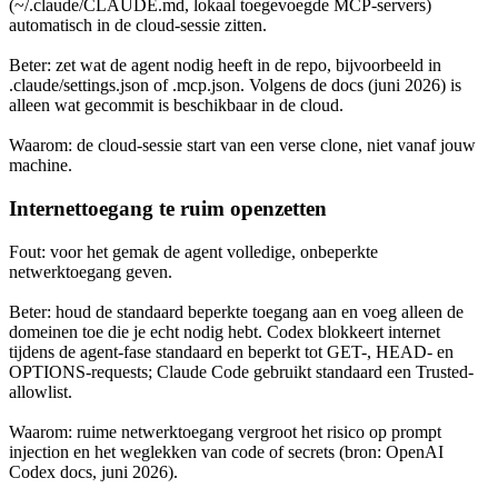
(~/.claude/CLAUDE.md, lokaal toegevoegde MCP-servers)
automatisch in de cloud-sessie zitten.
Beter: zet wat de agent nodig heeft in de repo, bijvoorbeeld in
.claude/settings.json of .mcp.json. Volgens de docs (juni 2026) is
alleen wat gecommit is beschikbaar in de cloud.
Waarom: de cloud-sessie start van een verse clone, niet vanaf jouw
machine.
Internettoegang te ruim openzetten
Fout: voor het gemak de agent volledige, onbeperkte
netwerktoegang geven.
Beter: houd de standaard beperkte toegang aan en voeg alleen de
domeinen toe die je echt nodig hebt. Codex blokkeert internet
tijdens de agent-fase standaard en beperkt tot GET-, HEAD- en
OPTIONS-requests; Claude Code gebruikt standaard een Trusted-
allowlist.
Waarom: ruime netwerktoegang vergroot het risico op prompt
injection en het weglekken van code of secrets (bron: OpenAI
Codex docs, juni 2026).