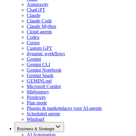
Antigravity
ChatGPT
Claude
Claude Code
Claude Mythos
Cloud agents
Codex
Cursor
Custom GPT
dynamic workflows
Gemini
Gemini CLI
Gemini Notebook
Gemini Spark
GEMINI.md
Microsoft Copilot
Midjourney
Perplexity
Plan mode
Plugins & marketplaces voor AI-agents
Scheduled agents
Windsurf
Business & Strategie
AI Automation