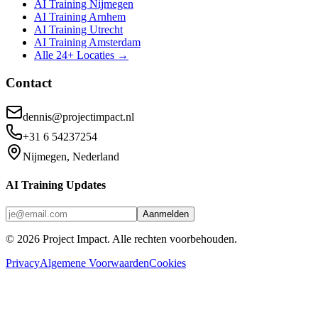
AI Training Nijmegen
AI Training Arnhem
AI Training Utrecht
AI Training Amsterdam
Alle 24+ Locaties →
Contact
dennis@projectimpact.nl
+31 6 54237254
Nijmegen, Nederland
AI Training Updates
Aanmelden
©
2026
Project Impact
. Alle rechten voorbehouden.
Privacy
Algemene Voorwaarden
Cookies