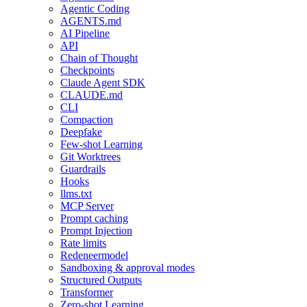
Agentic Coding
AGENTS.md
AI Pipeline
API
Chain of Thought
Checkpoints
Claude Agent SDK
CLAUDE.md
CLI
Compaction
Deepfake
Few-shot Learning
Git Worktrees
Guardrails
Hooks
llms.txt
MCP Server
Prompt caching
Prompt Injection
Rate limits
Redeneermodel
Sandboxing & approval modes
Structured Outputs
Transformer
Zero-shot Learning