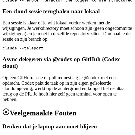
claude --remote "Refactor the logger to use structured 
Een cloud-sessie terughalen naar lokaal
Een sessie is klaar of je wilt lokaal verder werken met de
wijzigingen. Je werkdirectory moet schoon zijn (geen ongecommitte
wijzigingen) en je moet in dezelfde repository zitten. Dan haal je de
sessie en zijn branch op:
claude --teleport
Async delegeren via @codex op GitHub (Codex
cloud)
Op een GitHub-issue of pull request tag je @codex met een
opdracht. Codex pakt de taak op in zijn eigen geïsoleerde
cloudomgeving, werkt op de achtergrond en koppelt het resultaat
terug op de PR. Je hoeft hier zelf geen terminal voor open te
hebben.
Veelgemaakte Fouten
Denken dat je laptop aan moet blijven