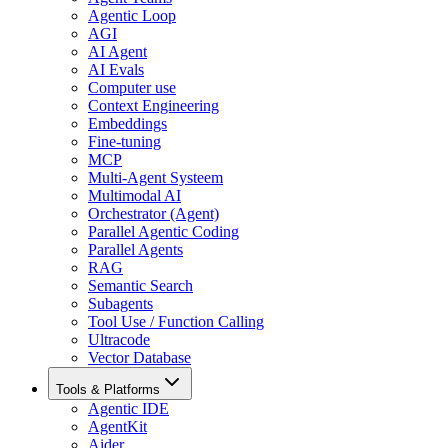
Agentic Loop
AGI
AI Agent
AI Evals
Computer use
Context Engineering
Embeddings
Fine-tuning
MCP
Multi-Agent Systeem
Multimodal AI
Orchestrator (Agent)
Parallel Agentic Coding
Parallel Agents
RAG
Semantic Search
Subagents
Tool Use / Function Calling
Ultracode
Vector Database
Tools & Platforms
Agentic IDE
AgentKit
Aider