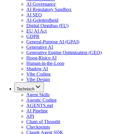
AI Governance
AI Regulatory Sandbox
AI SEO
AI-Geletterdheid
Digital Omnibus (EU)
EU AI Act
GDPR
General-Purpose AI (GPAI)
Generative AI
Generative Engine Optimization (GEO)
Hoog-Risico AI
Human-in-the-Loop
Shadow AI
Vibe Coding
Vibe Design
Technisch
Agent Skills
Agentic Coding
AGENTS.md
AI Pipeline
API
Chain of Thought
Checkpoints
Claude Agent SDK