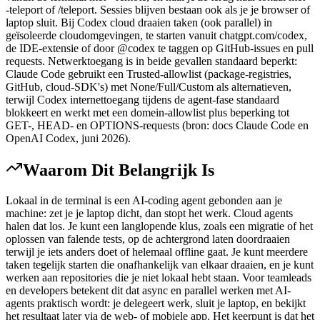
-teleport of /teleport. Sessies blijven bestaan ook als je je browser of
laptop sluit. Bij Codex cloud draaien taken (ook parallel) in
geïsoleerde cloudomgevingen, te starten vanuit chatgpt.com/codex,
de IDE-extensie of door @codex te taggen op GitHub-issues en pull
requests. Netwerktoegang is in beide gevallen standaard beperkt:
Claude Code gebruikt een Trusted-allowlist (package-registries,
GitHub, cloud-SDK's) met None/Full/Custom als alternatieven,
terwijl Codex internettoegang tijdens de agent-fase standaard
blokkeert en werkt met een domein-allowlist plus beperking tot
GET-, HEAD- en OPTIONS-requests (bron: docs Claude Code en
OpenAI Codex, juni 2026).
Waarom Dit Belangrijk Is
Lokaal in de terminal is een AI-coding agent gebonden aan je
machine: zet je je laptop dicht, dan stopt het werk. Cloud agents
halen dat los. Je kunt een langlopende klus, zoals een migratie of het
oplossen van falende tests, op de achtergrond laten doordraaien
terwijl je iets anders doet of helemaal offline gaat. Je kunt meerdere
taken tegelijk starten die onafhankelijk van elkaar draaien, en je kunt
werken aan repositories die je niet lokaal hebt staan. Voor teamleads
en developers betekent dit dat async en parallel werken met AI-
agents praktisch wordt: je delegeert werk, sluit je laptop, en bekijkt
het resultaat later via de web- of mobiele app. Het keerpunt is dat het