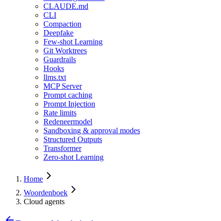
CLAUDE.md
CLI
Compaction
Deepfake
Few-shot Learning
Git Worktrees
Guardrails
Hooks
llms.txt
MCP Server
Prompt caching
Prompt Injection
Rate limits
Redeneermodel
Sandboxing & approval modes
Structured Outputs
Transformer
Zero-shot Learning
Home
Woordenboek
Cloud agents