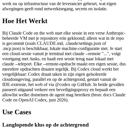
werk nu op infrastructuur van de leverancier gebeurt, wat eigen
afwegingen geeft rond netwerktoegang, secrets en isolatie.
Hoe Het Werkt
Bij Claude Code on the web start elke sessie in een verse Anthropic-
beheerde VM met je repository erin gekloond; alleen wat in de repo
is gecommit (zoals CLAUDE.md, .claude/settings.json of
.mcp.json) is beschikbaar, lokale machine-configuratie niet. Je start
een cloud-sessie vanuit je terminal met claude --remote "...", volgt
voortgang met /tasks, en haalt een sessie terug naar lokaal met
claude --teleport. Elke --remote-opdracht maakt een eigen sessie, dus
meerdere opdrachten draaien tegelijk. Bij Codex cloud werkt het
vergelijkbaar: Codex draait taken in zijn eigen geïsoleerde
cloudomgeving, parallel en op de achtergrond, gestart vanuit de
IDE-extensie, het web of via @codex op GitHub. In beide gevallen
passeert uitgaand verkeer een beveiligingsproxy en bepaalt een
allowlist welke domeinen de agent mag bereiken (bron: docs Claude
Code en OpenAI Codex, juni 2026).
Use Cases
Langlopende klus op de achtergrond