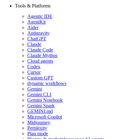
Tools & Platforms
Agentic IDE
AgentKit
Aider
Antigravity
ChatGPT
Claude
Claude Code
Claude Mythos
Cloud agents
Codex
Cursor
Custom GPT
dynamic workflows
Gemini
Gemini CLI
Gemini Notebook
Gemini Spark
GEMINI.md
Microsoft Copilot
Midjourney
Perplexity
Plan mode