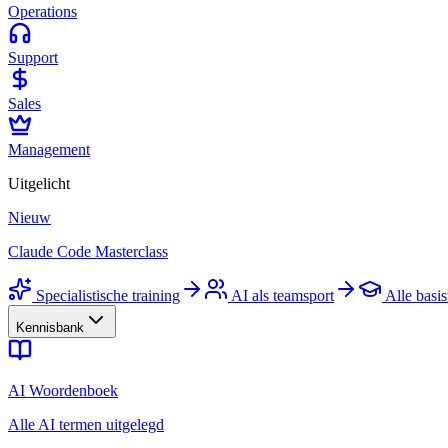
Operations
Support
Sales
Management
Uitgelicht
Nieuw
Claude Code Masterclass
Specialistische training
AI als teamsport
Alle basis
Kennisbank
AI Woordenboek
Alle AI termen uitgelegd