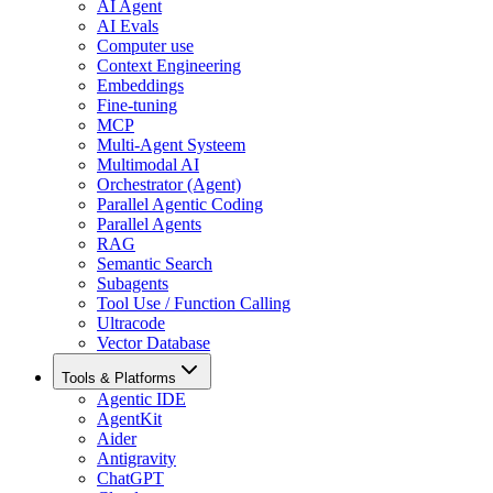
AI Agent
AI Evals
Computer use
Context Engineering
Embeddings
Fine-tuning
MCP
Multi-Agent Systeem
Multimodal AI
Orchestrator (Agent)
Parallel Agentic Coding
Parallel Agents
RAG
Semantic Search
Subagents
Tool Use / Function Calling
Ultracode
Vector Database
Tools & Platforms
Agentic IDE
AgentKit
Aider
Antigravity
ChatGPT