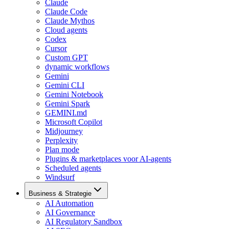
Claude
Claude Code
Claude Mythos
Cloud agents
Codex
Cursor
Custom GPT
dynamic workflows
Gemini
Gemini CLI
Gemini Notebook
Gemini Spark
GEMINI.md
Microsoft Copilot
Midjourney
Perplexity
Plan mode
Plugins & marketplaces voor AI-agents
Scheduled agents
Windsurf
Business & Strategie
AI Automation
AI Governance
AI Regulatory Sandbox