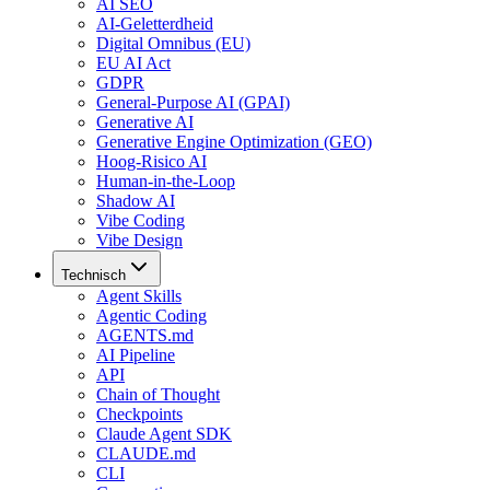
AI SEO
AI-Geletterdheid
Digital Omnibus (EU)
EU AI Act
GDPR
General-Purpose AI (GPAI)
Generative AI
Generative Engine Optimization (GEO)
Hoog-Risico AI
Human-in-the-Loop
Shadow AI
Vibe Coding
Vibe Design
Technisch
Agent Skills
Agentic Coding
AGENTS.md
AI Pipeline
API
Chain of Thought
Checkpoints
Claude Agent SDK
CLAUDE.md
CLI