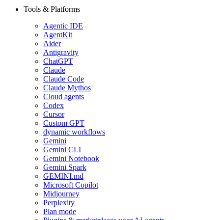
Tools & Platforms
Agentic IDE
AgentKit
Aider
Antigravity
ChatGPT
Claude
Claude Code
Claude Mythos
Cloud agents
Codex
Cursor
Custom GPT
dynamic workflows
Gemini
Gemini CLI
Gemini Notebook
Gemini Spark
GEMINI.md
Microsoft Copilot
Midjourney
Perplexity
Plan mode