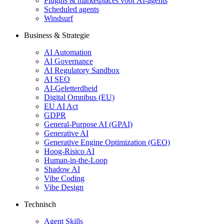
Plugins & marketplaces voor AI-agents
Scheduled agents
Windsurf
Business & Strategie
AI Automation
AI Governance
AI Regulatory Sandbox
AI SEO
AI-Geletterdheid
Digital Omnibus (EU)
EU AI Act
GDPR
General-Purpose AI (GPAI)
Generative AI
Generative Engine Optimization (GEO)
Hoog-Risico AI
Human-in-the-Loop
Shadow AI
Vibe Coding
Vibe Design
Technisch
Agent Skills