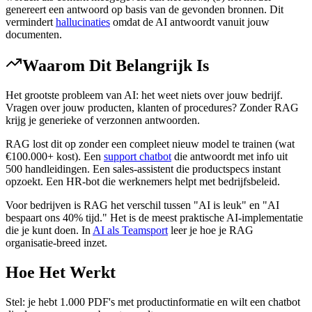
genereert een antwoord op basis van de gevonden bronnen. Dit
vermindert
hallucinaties
omdat de AI antwoordt vanuit jouw
documenten.
Waarom Dit Belangrijk Is
Het grootste probleem van AI: het weet niets over jouw bedrijf.
Vragen over jouw producten, klanten of procedures? Zonder RAG
krijg je generieke of verzonnen antwoorden.
RAG lost dit op zonder een compleet nieuw model te trainen (wat
€100.000+ kost). Een
support chatbot
die antwoordt met info uit
500 handleidingen. Een sales-assistent die productspecs instant
opzoekt. Een HR-bot die werknemers helpt met bedrijfsbeleid.
Voor bedrijven is RAG het verschil tussen "AI is leuk" en "AI
bespaart ons 40% tijd." Het is de meest praktische AI-implementatie
die je kunt doen. In
AI als Teamsport
leer je hoe je RAG
organisatie-breed inzet.
Hoe Het Werkt
Stel: je hebt 1.000 PDF's met productinformatie en wilt een chatbot