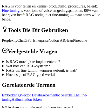
RAG is voor feiten en kennis (productinfo, procedures, beleid).
Fine-tuning
is voor tone of voice en gedragspatronen. 90% van
bedrijven heeft RAG nodig, niet fine-tuning — maar soms wil je
beide.
Tools Die Dit Gebruiken
Perplexity
ChatGPT Enterprise
Notion AI
Glean
Pinecone
Veelgestelde Vragen
Is RAG moeilijk te implementeren?
Wat kost een RAG-systeem?
RAG vs. fine-tuning: wanneer gebruik je wat?
Hoe test je of RAG goed werkt?
Gerelateerde Termen
Embeddings
Vector Database
Semantic Search
LLM
Fine-
tuning
Hallucination
Token
Wil je deze term in de praktijk leren toepassen?