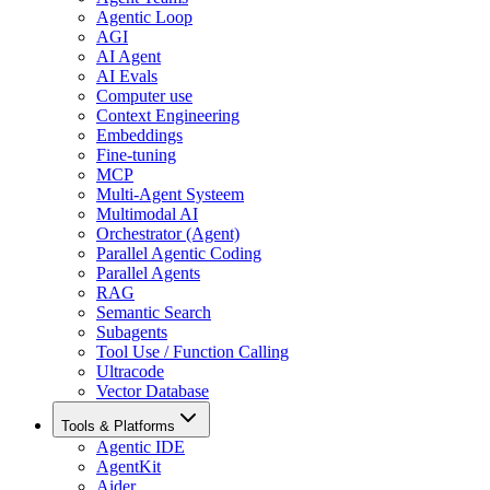
Agentic Loop
AGI
AI Agent
AI Evals
Computer use
Context Engineering
Embeddings
Fine-tuning
MCP
Multi-Agent Systeem
Multimodal AI
Orchestrator (Agent)
Parallel Agentic Coding
Parallel Agents
RAG
Semantic Search
Subagents
Tool Use / Function Calling
Ultracode
Vector Database
Tools & Platforms
Agentic IDE
AgentKit
Aider