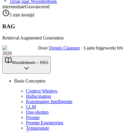
Terug naar Woordenboek
intermediate
Geavanceerd
5
min leestijd
RAG
Retrieval Augmented Generation
Door
Dennis Claassen
·
Laatst bijgewerkt feb
2026
Woordenboek
—
RAG
Basis Concepten
Context Window
Hallucination
Kunstmatige Intelligentie
LLM
One-shotten
Prompt
Prompt Engineering
Temperature