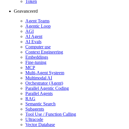
Token
Geavanceerd
Agent Teams
Agentic Loop
AGI
AI Agent
AI Evals
Computer use
Context Engineering
Embeddings
Fine-tuning
MCP
Multi-Agent Systeem
Multimodal AI
Orchestrator (Agent)
Parallel Agentic Coding
Parallel Agents
RAG
Semantic Search
Subagents
Tool Use / Function Calling
Ultracode
Vector Database