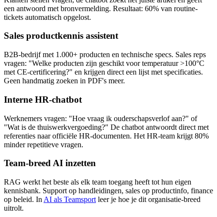
een antwoord met bronvermelding. Resultaat: 60% van routine-
tickets automatisch opgelost.
Sales productkennis assistent
B2B-bedrijf met 1.000+ producten en technische specs. Sales reps
vragen: "Welke producten zijn geschikt voor temperatuur >100°C
met CE-certificering?" en krijgen direct een lijst met specificaties.
Geen handmatig zoeken in PDF's meer.
Interne HR-chatbot
Werknemers vragen: "Hoe vraag ik ouderschapsverlof aan?" of
"Wat is de thuiswerkvergoeding?" De chatbot antwoordt direct met
referenties naar officiële HR-documenten. Het HR-team krijgt 80%
minder repetitieve vragen.
Team-breed AI inzetten
RAG werkt het beste als elk team toegang heeft tot hun eigen
kennisbank. Support op handleidingen, sales op productinfo, finance
op beleid. In
AI als Teamsport
leer je hoe je dit organisatie-breed
uitrolt.