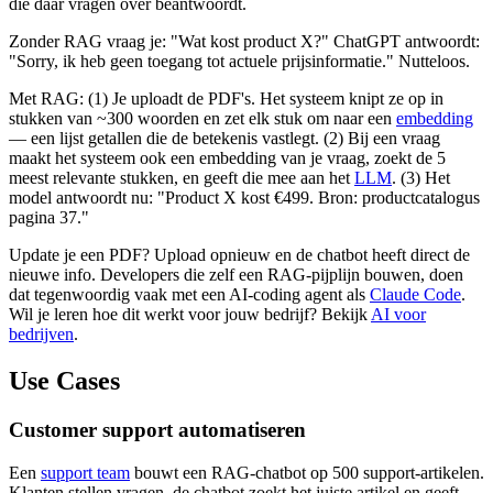
die daar vragen over beantwoordt.
Zonder RAG vraag je: "Wat kost product X?" ChatGPT antwoordt:
"Sorry, ik heb geen toegang tot actuele prijsinformatie." Nutteloos.
Met RAG: (1) Je uploadt de PDF's. Het systeem knipt ze op in
stukken van ~300 woorden en zet elk stuk om naar een
embedding
— een lijst getallen die de betekenis vastlegt. (2) Bij een vraag
maakt het systeem ook een embedding van je vraag, zoekt de 5
meest relevante stukken, en geeft die mee aan het
LLM
. (3) Het
model antwoordt nu: "Product X kost €499. Bron: productcatalogus
pagina 37."
Update je een PDF? Upload opnieuw en de chatbot heeft direct de
nieuwe info. Developers die zelf een RAG-pijplijn bouwen, doen
dat tegenwoordig vaak met een AI-coding agent als
Claude Code
.
Wil je leren hoe dit werkt voor jouw bedrijf? Bekijk
AI voor
bedrijven
.
Use Cases
Customer support automatiseren
Een
support team
bouwt een RAG-chatbot op 500 support-artikelen.
Klanten stellen vragen, de chatbot zoekt het juiste artikel en geeft