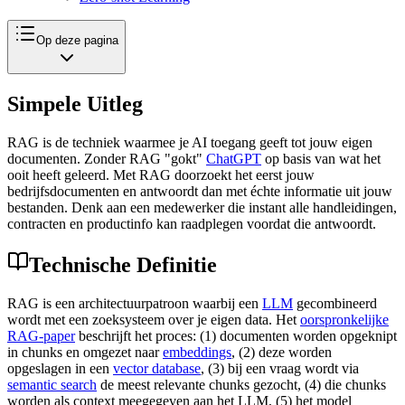
Op deze pagina
Simpele Uitleg
RAG is de techniek waarmee je AI toegang geeft tot jouw eigen
documenten. Zonder RAG "gokt"
ChatGPT
op basis van wat het
ooit heeft geleerd. Met RAG doorzoekt het eerst jouw
bedrijfsdocumenten en antwoordt dan met échte informatie uit jouw
bestanden. Denk aan een medewerker die instant alle handleidingen,
contracten en productinfo kan raadplegen voordat die antwoordt.
Technische Definitie
RAG is een architectuurpatroon waarbij een
LLM
gecombineerd
wordt met een zoeksysteem over je eigen data. Het
oorspronkelijke
RAG-paper
beschrijft het proces: (1) documenten worden opgeknipt
in chunks en omgezet naar
embeddings
, (2) deze worden
opgeslagen in een
vector database
, (3) bij een vraag wordt via
semantic search
de meest relevante chunks gezocht, (4) die chunks
worden als context meegegeven aan het LLM, (5) het model