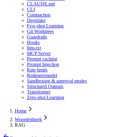
CLAUDE.md
CLI
Compaction
Deepfake
Few-shot Learning
Git Worktrees
Guardrails
Hooks
llms.txt
MCP Server
Prompt caching
Prompt Injection
Rate limits
Redeneermodel
Sandboxing & approval modes
Structured Outputs
Transformer
Zero-shot Learning
Home
Woordenboek
RAG