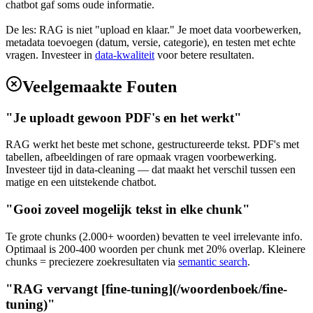
chatbot gaf soms oude informatie.
De les: RAG is niet "upload en klaar." Je moet data voorbewerken,
metadata toevoegen (datum, versie, categorie), en testen met echte
vragen. Investeer in
data-kwaliteit
voor betere resultaten.
Veelgemaakte Fouten
"Je uploadt gewoon PDF's en het werkt"
RAG werkt het beste met schone, gestructureerde tekst. PDF's met
tabellen, afbeeldingen of rare opmaak vragen voorbewerking.
Investeer tijd in data-cleaning — dat maakt het verschil tussen een
matige en een uitstekende chatbot.
"Gooi zoveel mogelijk tekst in elke chunk"
Te grote chunks (2.000+ woorden) bevatten te veel irrelevante info.
Optimaal is 200-400 woorden per chunk met 20% overlap. Kleinere
chunks = preciezere zoekresultaten via
semantic search
.
"RAG vervangt [fine-tuning](/woordenboek/fine-
tuning)"