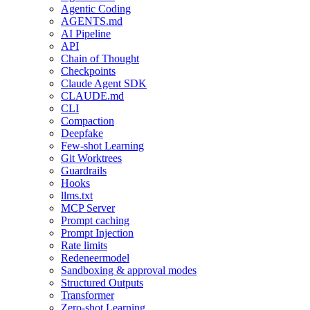
Agentic Coding
AGENTS.md
AI Pipeline
API
Chain of Thought
Checkpoints
Claude Agent SDK
CLAUDE.md
CLI
Compaction
Deepfake
Few-shot Learning
Git Worktrees
Guardrails
Hooks
llms.txt
MCP Server
Prompt caching
Prompt Injection
Rate limits
Redeneermodel
Sandboxing & approval modes
Structured Outputs
Transformer
Zero-shot Learning