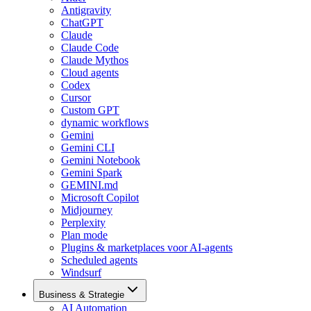
Antigravity
ChatGPT
Claude
Claude Code
Claude Mythos
Cloud agents
Codex
Cursor
Custom GPT
dynamic workflows
Gemini
Gemini CLI
Gemini Notebook
Gemini Spark
GEMINI.md
Microsoft Copilot
Midjourney
Perplexity
Plan mode
Plugins & marketplaces voor AI-agents
Scheduled agents
Windsurf
Business & Strategie
AI Automation