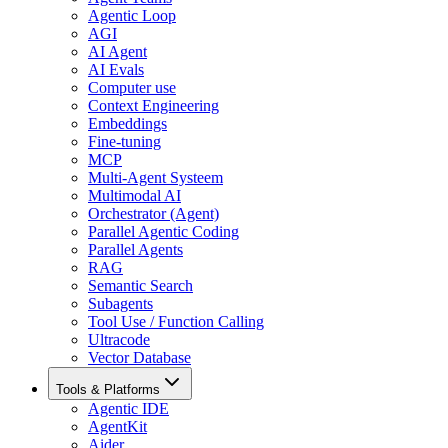
Agentic Loop
AGI
AI Agent
AI Evals
Computer use
Context Engineering
Embeddings
Fine-tuning
MCP
Multi-Agent Systeem
Multimodal AI
Orchestrator (Agent)
Parallel Agentic Coding
Parallel Agents
RAG
Semantic Search
Subagents
Tool Use / Function Calling
Ultracode
Vector Database
Tools & Platforms
Agentic IDE
AgentKit
Aider