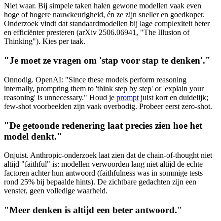
Niet waar. Bij simpele taken halen gewone modellen vaak even
hoge of hogere nauwkeurigheid, én ze zijn sneller en goedkoper.
Onderzoek vindt dat standaardmodellen bij lage complexiteit beter
en efficiënter presteren (arXiv 2506.06941, "The Illusion of
Thinking"). Kies per taak.
"Je moet ze vragen om 'stap voor stap te denken'."
Onnodig. OpenAI: "Since these models perform reasoning
internally, prompting them to 'think step by step' or 'explain your
reasoning' is unnecessary." Houd je
prompt
juist kort en duidelijk;
few-shot voorbeelden zijn vaak overbodig. Probeer eerst zero-shot.
"De getoonde redenering laat precies zien hoe het
model denkt."
Onjuist. Anthropic-onderzoek laat zien dat de chain-of-thought niet
altijd "faithful" is: modellen verwoorden lang niet altijd de echte
factoren achter hun antwoord (faithfulness was in sommige tests
rond 25% bij bepaalde hints). De zichtbare gedachten zijn een
venster, geen volledige waarheid.
"Meer denken is altijd een beter antwoord."