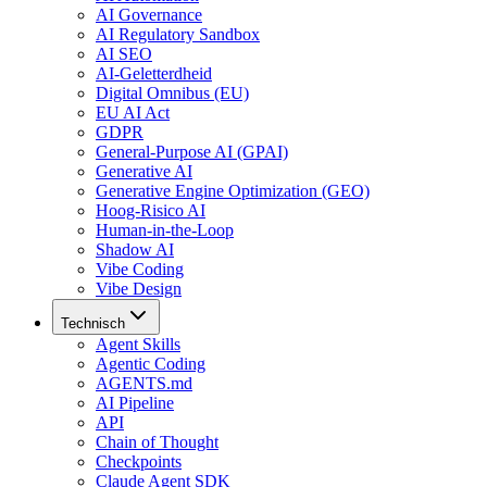
AI Governance
AI Regulatory Sandbox
AI SEO
AI-Geletterdheid
Digital Omnibus (EU)
EU AI Act
GDPR
General-Purpose AI (GPAI)
Generative AI
Generative Engine Optimization (GEO)
Hoog-Risico AI
Human-in-the-Loop
Shadow AI
Vibe Coding
Vibe Design
Technisch
Agent Skills
Agentic Coding
AGENTS.md
AI Pipeline
API
Chain of Thought
Checkpoints
Claude Agent SDK