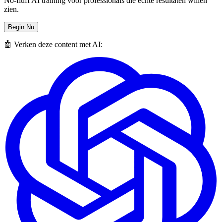
No-fluff AI training voor professionals die echte resultaten willen
zien.
Begin Nu
🤖 Verken deze content met AI: