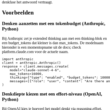
denkfase het antwoord vertraagt.
Voorbeelden
Denken aanzetten met een tokenbudget (Anthropic,
Python)
Bij Anthropic zet je extended thinking aan met een thinking-blok en
een budget_tokens dat kleiner is dan max_tokens. De modelnaam
hieronder is een momentopname uit de docs; check
platform.claude.com voor de actuele naam.
import anthropic

client = anthropic.Anthropic()

response = client.messages.create(

    model="claude-sonnet-4-6",

    max_tokens=16000,

    thinking={"type": "enabled", "budget_tokens": 10000
    messages=[{"role": "user", "content": "Are there an
)
Denkdiepte kiezen met een effort-niveau (OpenAI,
Python)
Bij OpenAI kies je hoeveel het model denkt via reasoning.effort.