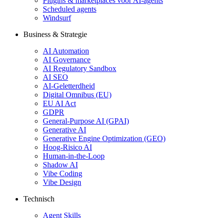
Plugins & marketplaces voor AI-agents
Scheduled agents
Windsurf
Business & Strategie
AI Automation
AI Governance
AI Regulatory Sandbox
AI SEO
AI-Geletterdheid
Digital Omnibus (EU)
EU AI Act
GDPR
General-Purpose AI (GPAI)
Generative AI
Generative Engine Optimization (GEO)
Hoog-Risico AI
Human-in-the-Loop
Shadow AI
Vibe Coding
Vibe Design
Technisch
Agent Skills