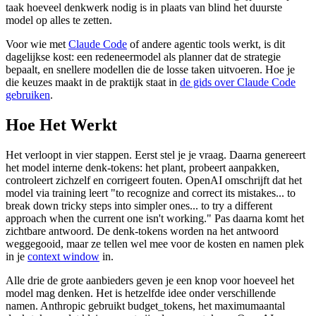
taak hoeveel denkwerk nodig is in plaats van blind het duurste
model op alles te zetten.
Voor wie met
Claude Code
of andere agentic tools werkt, is dit
dagelijkse kost: een redeneermodel als planner dat de strategie
bepaalt, en snellere modellen die de losse taken uitvoeren. Hoe je
die keuzes maakt in de praktijk staat in
de gids over Claude Code
gebruiken
.
Hoe Het Werkt
Het verloopt in vier stappen. Eerst stel je je vraag. Daarna genereert
het model interne denk-tokens: het plant, probeert aanpakken,
controleert zichzelf en corrigeert fouten. OpenAI omschrijft dat het
model via training leert "to recognize and correct its mistakes... to
break down tricky steps into simpler ones... to try a different
approach when the current one isn't working." Pas daarna komt het
zichtbare antwoord. De denk-tokens worden na het antwoord
weggegooid, maar ze tellen wel mee voor de kosten en namen plek
in je
context window
in.
Alle drie de grote aanbieders geven je een knop voor hoeveel het
model mag denken. Het is hetzelfde idee onder verschillende
namen. Anthropic gebruikt budget_tokens, het maximumaantal