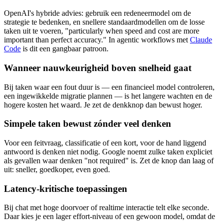
OpenAI's hybride advies: gebruik een redeneermodel om de
strategie te bedenken, en snellere standaardmodellen om de losse
taken uit te voeren, "particularly when speed and cost are more
important than perfect accuracy." In agentic workflows met
Claude
Code
is dit een gangbaar patroon.
Wanneer nauwkeurigheid boven snelheid gaat
Bij taken waar een fout duur is — een financieel model controleren,
een ingewikkelde migratie plannen — is het langere wachten en de
hogere kosten het waard. Je zet de denkknop dan bewust hoger.
Simpele taken bewust zónder veel denken
Voor een feitvraag, classificatie of een kort, voor de hand liggend
antwoord is denken niet nodig. Google noemt zulke taken expliciet
als gevallen waar denken "not required" is. Zet de knop dan laag of
uit: sneller, goedkoper, even goed.
Latency-kritische toepassingen
Bij chat met hoge doorvoer of realtime interactie telt elke seconde.
Daar kies je een lager effort-niveau of een gewoon model, omdat de