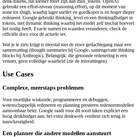
denk-tokens, dat kleiner moet zijn dan max_tokens. OpenAI
gebruikt een effort-niveau (reasoning.effort), op dit moment van
none tot xhigh, waarbij lager sneller en goedkoper is en hoger dieper
redeneert. Google gebruikt thinking_level en een thinkingBudget in
tokens, met dynamic thinking waarbij het model zelf inschat hoeveel
het nodig heeft. Exacte namen en waarden veranderen; check de
officiële docs voor de actuele set.
Wat je te zien krijgt is meestal niet de ruwe gedachtegang maar een
samenvatting (thought summaries bij Google, samengevatte thinking
blocks bij Anthropic). Belangrijk: die getoonde redenering is een
venster, geen volledige waarheid (zie de misvattingen).
Use Cases
Complexe, meerstaps problemen
Voor moeilijke wiskunde, programmeren en debuggen,
wetenschappelijk redeneren en planning presteren redeneermodellen
aantoonbaar beter. Google raadt voor dit soort taken expliciet een
hoog denkbudget aan; het extra denkwerk verdient zich terug in
nauwkeurigheid.
Een planner die andere modellen aanstuurt