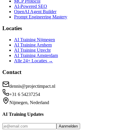
MCP Protocol
AI-Powered SEO
OpenAI Agent Builder
Prompt Engineering Mastery
Locaties
AI Training Nijmegen
AI Training Arnhem
AI Training Utrecht
AI Training Amsterdam
Alle 24+ Locaties →
Contact
dennis@projectimpact.nl
+31 6 54237254
Nijmegen, Nederland
AI Training Updates
Aanmelden