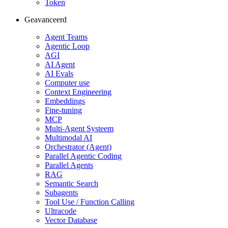
Token
Geavanceerd
Agent Teams
Agentic Loop
AGI
AI Agent
AI Evals
Computer use
Context Engineering
Embeddings
Fine-tuning
MCP
Multi-Agent Systeem
Multimodal AI
Orchestrator (Agent)
Parallel Agentic Coding
Parallel Agents
RAG
Semantic Search
Subagents
Tool Use / Function Calling
Ultracode
Vector Database