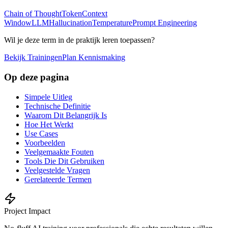
Chain of Thought
Token
Context
Window
LLM
Hallucination
Temperature
Prompt Engineering
Wil je deze term in de praktijk leren toepassen?
Bekijk Trainingen
Plan Kennismaking
Op deze pagina
Simpele Uitleg
Technische Definitie
Waarom Dit Belangrijk Is
Hoe Het Werkt
Use Cases
Voorbeelden
Veelgemaakte Fouten
Tools Die Dit Gebruiken
Veelgestelde Vragen
Gerelateerde Termen
Project Impact