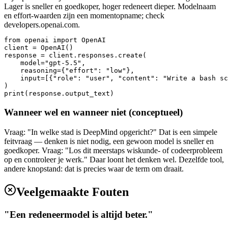
Lager is sneller en goedkoper, hoger redeneert dieper. Modelnaam
en effort-waarden zijn een momentopname; check
developers.openai.com.
from openai import OpenAI

client = OpenAI()

response = client.responses.create(

    model="gpt-5.5",

    reasoning={"effort": "low"},

    input=[{"role": "user", "content": "Write a bash sc
)

print(response.output_text)
Wanneer wel en wanneer niet (conceptueel)
Vraag: "In welke stad is DeepMind opgericht?" Dat is een simpele
feitvraag — denken is niet nodig, een gewoon model is sneller en
goedkoper. Vraag: "Los dit meerstaps wiskunde- of codeerprobleem
op en controleer je werk." Daar loont het denken wel. Dezelfde tool,
andere knopstand: dat is precies waar de term om draait.
Veelgemaakte Fouten
"Een redeneermodel is altijd beter."