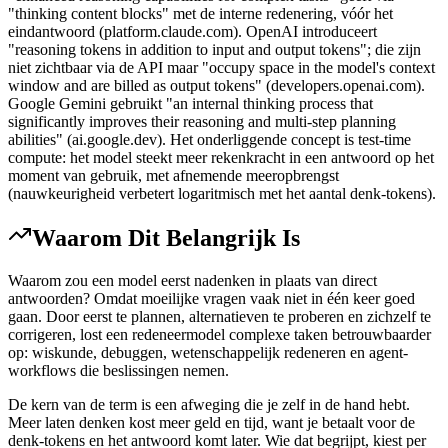
"thinking content blocks" met de interne redenering, vóór het
eindantwoord (platform.claude.com). OpenAI introduceert
"reasoning tokens in addition to input and output tokens"; die zijn
niet zichtbaar via de API maar "occupy space in the model's context
window and are billed as output tokens" (developers.openai.com).
Google Gemini gebruikt "an internal thinking process that
significantly improves their reasoning and multi-step planning
abilities" (ai.google.dev). Het onderliggende concept is test-time
compute: het model steekt meer rekenkracht in een antwoord op het
moment van gebruik, met afnemende meeropbrengst
(nauwkeurigheid verbetert logaritmisch met het aantal denk-tokens).
Waarom Dit Belangrijk Is
Waarom zou een model eerst nadenken in plaats van direct
antwoorden? Omdat moeilijke vragen vaak niet in één keer goed
gaan. Door eerst te plannen, alternatieven te proberen en zichzelf te
corrigeren, lost een redeneermodel complexe taken betrouwbaarder
op: wiskunde, debuggen, wetenschappelijk redeneren en agent-
workflows die beslissingen nemen.
De kern van de term is een afweging die je zelf in de hand hebt.
Meer laten denken kost meer geld en tijd, want je betaalt voor de
denk-tokens en het antwoord komt later. Wie dat begrijpt, kiest per