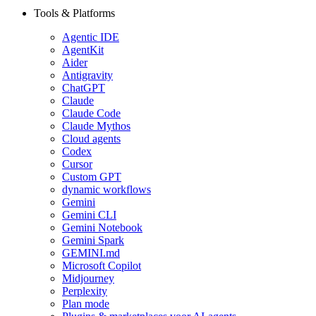
Tools & Platforms
Agentic IDE
AgentKit
Aider
Antigravity
ChatGPT
Claude
Claude Code
Claude Mythos
Cloud agents
Codex
Cursor
Custom GPT
dynamic workflows
Gemini
Gemini CLI
Gemini Notebook
Gemini Spark
GEMINI.md
Microsoft Copilot
Midjourney
Perplexity
Plan mode