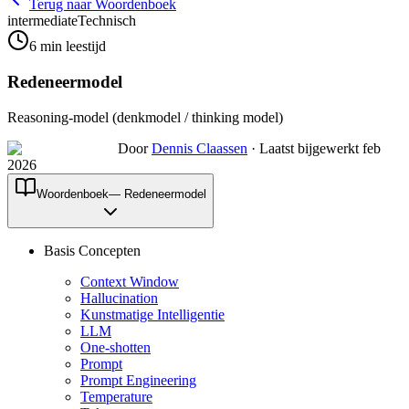
Terug naar Woordenboek
intermediate
Technisch
6
min leestijd
Redeneermodel
Reasoning-model (denkmodel / thinking model)
Door
Dennis Claassen
·
Laatst bijgewerkt feb
2026
Woordenboek
—
Redeneermodel
Basis Concepten
Context Window
Hallucination
Kunstmatige Intelligentie
LLM
One-shotten
Prompt
Prompt Engineering
Temperature