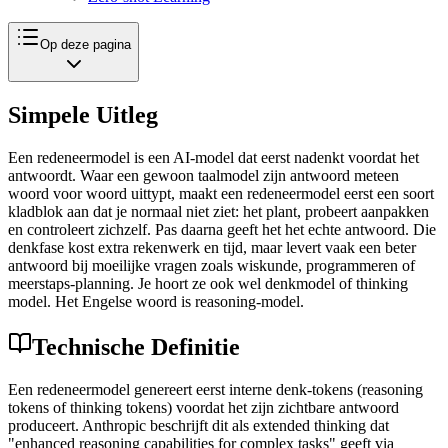
Op deze pagina
Simpele Uitleg
Een redeneermodel is een AI-model dat eerst nadenkt voordat het
antwoordt. Waar een gewoon taalmodel zijn antwoord meteen
woord voor woord uittypt, maakt een redeneermodel eerst een soort
kladblok aan dat je normaal niet ziet: het plant, probeert aanpakken
en controleert zichzelf. Pas daarna geeft het het echte antwoord. Die
denkfase kost extra rekenwerk en tijd, maar levert vaak een beter
antwoord bij moeilijke vragen zoals wiskunde, programmeren of
meerstaps-planning. Je hoort ze ook wel denkmodel of thinking
model. Het Engelse woord is reasoning-model.
Technische Definitie
Een redeneermodel genereert eerst interne denk-tokens (reasoning
tokens of thinking tokens) voordat het zijn zichtbare antwoord
produceert. Anthropic beschrijft dit als extended thinking dat
"enhanced reasoning capabilities for complex tasks" geeft via