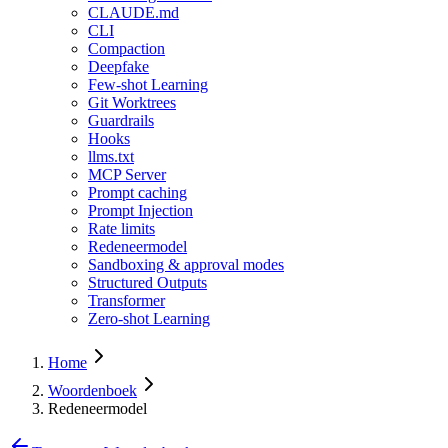
CLAUDE.md
CLI
Compaction
Deepfake
Few-shot Learning
Git Worktrees
Guardrails
Hooks
llms.txt
MCP Server
Prompt caching
Prompt Injection
Rate limits
Redeneermodel
Sandboxing & approval modes
Structured Outputs
Transformer
Zero-shot Learning
Home
Woordenboek
Redeneermodel