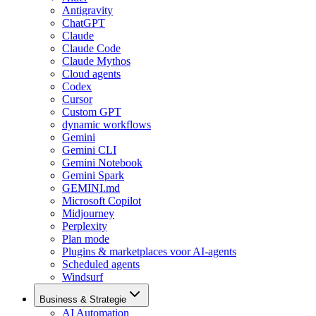
Antigravity
ChatGPT
Claude
Claude Code
Claude Mythos
Cloud agents
Codex
Cursor
Custom GPT
dynamic workflows
Gemini
Gemini CLI
Gemini Notebook
Gemini Spark
GEMINI.md
Microsoft Copilot
Midjourney
Perplexity
Plan mode
Plugins & marketplaces voor AI-agents
Scheduled agents
Windsurf
Business & Strategie
AI Automation