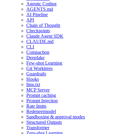
Agentic Coding
AGENTS.md
AI Pipeline
API
Chain of Thought
Checkpoints
Claude Agent SDK
CLAUDE.md
CLI
Compaction
Deepfake
Few-shot Learning
Git Worktrees
Guardrails
Hooks
llms.txt
MCP Server
Prompt caching
Prompt Injection
Rate limits
Redeneermodel
Sandboxing & approval modes
Structured Outputs
Transformer
Zero-shot Learning