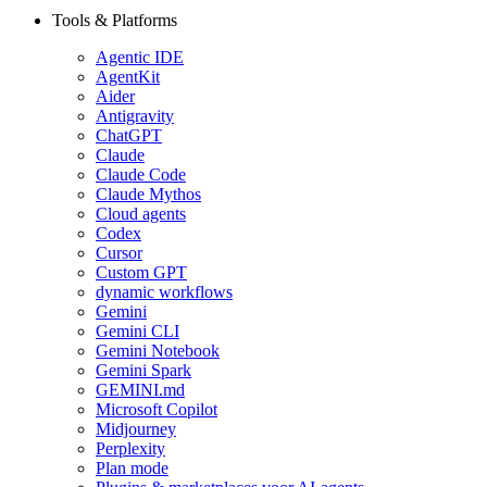
Tools & Platforms
Agentic IDE
AgentKit
Aider
Antigravity
ChatGPT
Claude
Claude Code
Claude Mythos
Cloud agents
Codex
Cursor
Custom GPT
dynamic workflows
Gemini
Gemini CLI
Gemini Notebook
Gemini Spark
GEMINI.md
Microsoft Copilot
Midjourney
Perplexity
Plan mode