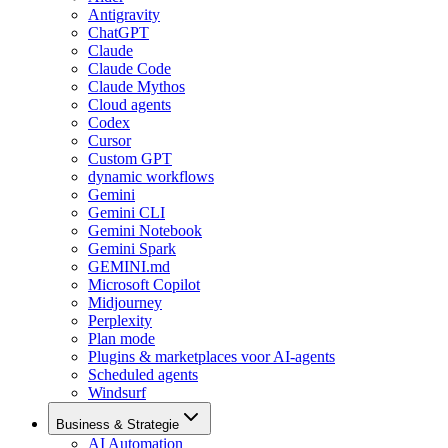
Antigravity
ChatGPT
Claude
Claude Code
Claude Mythos
Cloud agents
Codex
Cursor
Custom GPT
dynamic workflows
Gemini
Gemini CLI
Gemini Notebook
Gemini Spark
GEMINI.md
Microsoft Copilot
Midjourney
Perplexity
Plan mode
Plugins & marketplaces voor AI-agents
Scheduled agents
Windsurf
Business & Strategie
AI Automation