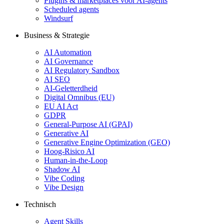
Plugins & marketplaces voor AI-agents
Scheduled agents
Windsurf
Business & Strategie
AI Automation
AI Governance
AI Regulatory Sandbox
AI SEO
AI-Geletterdheid
Digital Omnibus (EU)
EU AI Act
GDPR
General-Purpose AI (GPAI)
Generative AI
Generative Engine Optimization (GEO)
Hoog-Risico AI
Human-in-the-Loop
Shadow AI
Vibe Coding
Vibe Design
Technisch
Agent Skills