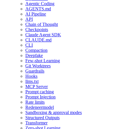
Agentic Coding
AGENTS.md
AI Pipeline
API
Chain of Thought
Checkpoints
Claude Agent SDK
CLAUDE.md
CLI
Compaction
Deepfake
Few-shot Learning
Git Worktrees
Guardrails
Hooks
llms.txt
MCP Server
Prompt caching
Prompt Injection
Rate limits
Redeneermodel
Sandboxing & approval modes
Structured Outputs
Transformer
Zero-shot Learning