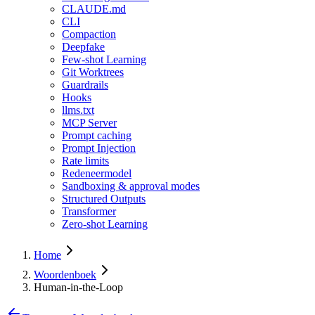
CLAUDE.md
CLI
Compaction
Deepfake
Few-shot Learning
Git Worktrees
Guardrails
Hooks
llms.txt
MCP Server
Prompt caching
Prompt Injection
Rate limits
Redeneermodel
Sandboxing & approval modes
Structured Outputs
Transformer
Zero-shot Learning
Home
Woordenboek
Human-in-the-Loop