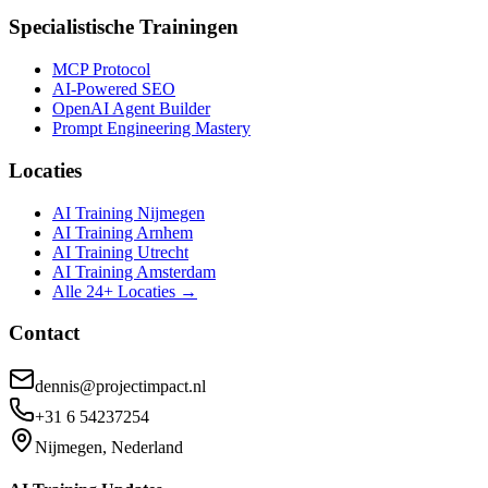
Specialistische Trainingen
MCP Protocol
AI-Powered SEO
OpenAI Agent Builder
Prompt Engineering Mastery
Locaties
AI Training Nijmegen
AI Training Arnhem
AI Training Utrecht
AI Training Amsterdam
Alle 24+ Locaties →
Contact
dennis@projectimpact.nl
+31 6 54237254
Nijmegen, Nederland