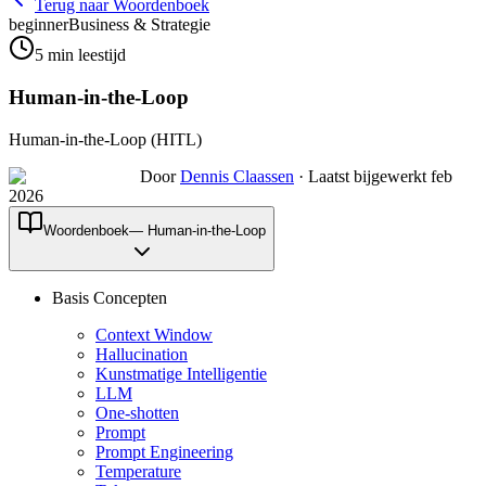
Terug naar Woordenboek
beginner
Business & Strategie
5
min leestijd
Human-in-the-Loop
Human-in-the-Loop (HITL)
Door
Dennis Claassen
·
Laatst bijgewerkt feb
2026
Woordenboek
—
Human-in-the-Loop
Basis Concepten
Context Window
Hallucination
Kunstmatige Intelligentie
LLM
One-shotten
Prompt
Prompt Engineering
Temperature