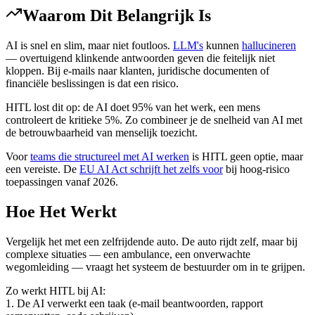
Waarom Dit Belangrijk Is
AI is snel en slim, maar niet foutloos.
LLM's
kunnen
hallucineren
— overtuigend klinkende antwoorden geven die feitelijk niet
kloppen. Bij e-mails naar klanten, juridische documenten of
financiële beslissingen is dat een risico.
HITL lost dit op: de AI doet 95% van het werk, een mens
controleert de kritieke 5%. Zo combineer je de snelheid van AI met
de betrouwbaarheid van menselijk toezicht.
Voor
teams die structureel met AI werken
is HITL geen optie, maar
een vereiste. De
EU AI Act schrijft het zelfs voor
bij hoog-risico
toepassingen vanaf 2026.
Hoe Het Werkt
Vergelijk het met een zelfrijdende auto. De auto rijdt zelf, maar bij
complexe situaties — een ambulance, een onverwachte
wegomleiding — vraagt het systeem de bestuurder om in te grijpen.
Zo werkt HITL bij AI:
1. De AI verwerkt een taak (e-mail beantwoorden, rapport