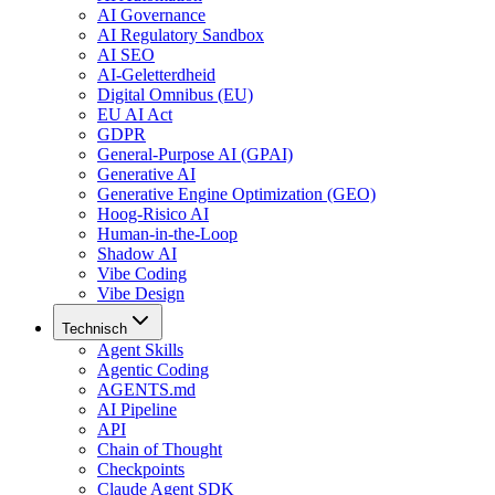
AI Governance
AI Regulatory Sandbox
AI SEO
AI-Geletterdheid
Digital Omnibus (EU)
EU AI Act
GDPR
General-Purpose AI (GPAI)
Generative AI
Generative Engine Optimization (GEO)
Hoog-Risico AI
Human-in-the-Loop
Shadow AI
Vibe Coding
Vibe Design
Technisch
Agent Skills
Agentic Coding
AGENTS.md
AI Pipeline
API
Chain of Thought
Checkpoints
Claude Agent SDK