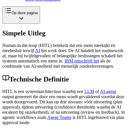
Op deze pagina
Simpele Uitleg
Human-in-the-loop (HITL) betekent dat een mens meekijkt en
meebesluit terwijl
AI
het werk doet. De AI handelt het routinewerk
af, maar bij twijfelgevallen of belangrijke beslissingen schakelt het
systeem automatisch een mens in.
IBM omschrijft het
als de
combinatie van AI-snelheid met menselijk oordeelsvermogen.
Technische Definitie
HITL is een systeemarchitectuur waarbij een
LLM
of
AI-agent
output genereert die door een mens wordt gevalideerd voordat deze
wordt doorgevoerd. Dit kan op drie niveaus: vóór uitvoering (plan
approval), tijdens uitvoering (confidence thresholds waarbij de AI
escaleert bij onzekerheid), of na uitvoering (review en feedback). In
agentic workflows zoals
Agent Teams
is HITL ingebouwd via plan
approval mode.