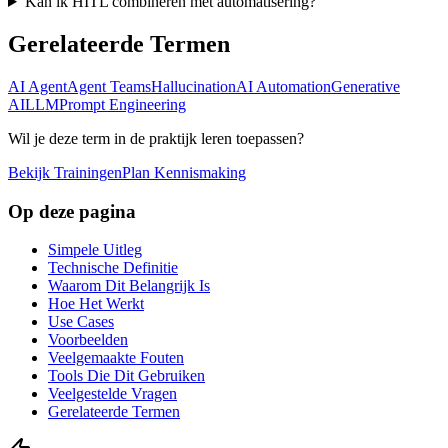
Kan ik HITL combineren met automatisering?
Gerelateerde Termen
AI Agent
Agent Teams
Hallucination
AI Automation
Generative
AI
LLM
Prompt Engineering
Wil je deze term in de praktijk leren toepassen?
Bekijk Trainingen
Plan Kennismaking
Op deze pagina
Simpele Uitleg
Technische Definitie
Waarom Dit Belangrijk Is
Hoe Het Werkt
Use Cases
Voorbeelden
Veelgemaakte Fouten
Tools Die Dit Gebruiken
Veelgestelde Vragen
Gerelateerde Termen