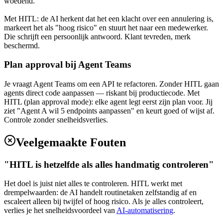
woedend.
Met HITL: de AI herkent dat het een klacht over een annulering is,
markeert het als "hoog risico" en stuurt het naar een medewerker.
Die schrijft een persoonlijk antwoord. Klant tevreden, merk
beschermd.
Plan approval bij Agent Teams
Je vraagt Agent Teams om een API te refactoren. Zonder HITL gaan
agents direct code aanpassen — riskant bij productiecode. Met
HITL (plan approval mode): elke agent legt eerst zijn plan voor. Jij
ziet "Agent A wil 5 endpoints aanpassen" en keurt goed of wijst af.
Controle zonder snelheidsverlies.
Veelgemaakte Fouten
"HITL is hetzelfde als alles handmatig controleren"
Het doel is juist niet alles te controleren. HITL werkt met
drempelwaarden: de AI handelt routinetaken zelfstandig af en
escaleert alleen bij twijfel of hoog risico. Als je alles controleert,
verlies je het snelheidsvoordeel van
AI-automatisering
.