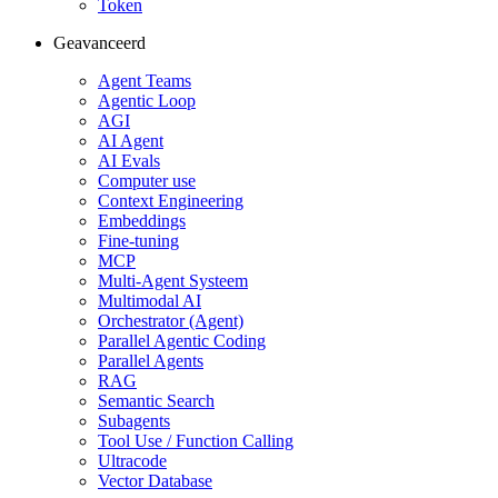
Token
Geavanceerd
Agent Teams
Agentic Loop
AGI
AI Agent
AI Evals
Computer use
Context Engineering
Embeddings
Fine-tuning
MCP
Multi-Agent Systeem
Multimodal AI
Orchestrator (Agent)
Parallel Agentic Coding
Parallel Agents
RAG
Semantic Search
Subagents
Tool Use / Function Calling
Ultracode
Vector Database