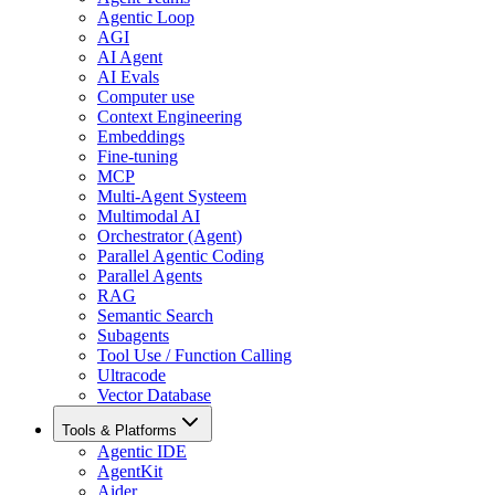
Agentic Loop
AGI
AI Agent
AI Evals
Computer use
Context Engineering
Embeddings
Fine-tuning
MCP
Multi-Agent Systeem
Multimodal AI
Orchestrator (Agent)
Parallel Agentic Coding
Parallel Agents
RAG
Semantic Search
Subagents
Tool Use / Function Calling
Ultracode
Vector Database
Tools & Platforms
Agentic IDE
AgentKit
Aider