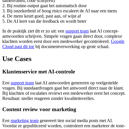
samenvatten, code schrijven)
2. Bij routine-output gaat het automatisch door
3. Bij onzekerheid of hoog risico escaleert de AI naar een mens
4. De mens keurt goed, past aan, of wijst af
5. De AI leert van die feedback en wordt beter
In de praktijk ziet dit er zo uit: een
support team
laat AI concept-
antwoorden schrijven. Simpele vragen gaan direct door, complexe
klachten worden eerst door een medewerker gecontroleerd.
Google
Cloud past dit toe
bij documentverwerking op grote schaal.
Use Cases
Klantenservice met AI-controle
Een
support team
laat AI antwoorden genereren op veelgestelde
vragen. Bij standaardvragen gaat het antwoord direct naar de klant.
Bij klachten of escalaties reviewt een medewerker eerst het concept.
Resultaat: sneller reageren zonder kwaliteitsverlies.
Content review voor marketing
Een
marketing team
genereert tien social media posts met AI.
Voordat ze gepubliceerd worden, controleert een marketeer de tone-