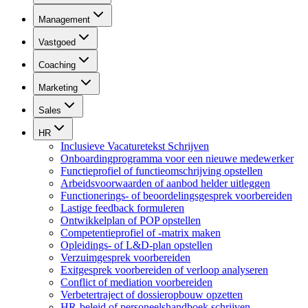
Management
Vastgoed
Coaching
Marketing
Sales
HR
Inclusieve Vacaturetekst Schrijven
Onboardingprogramma voor een nieuwe medewerker
Functieprofiel of functieomschrijving opstellen
Arbeidsvoorwaarden of aanbod helder uitleggen
Functionerings- of beoordelingsgesprek voorbereiden
Lastige feedback formuleren
Ontwikkelplan of POP opstellen
Competentieprofiel of -matrix maken
Opleidings- of L&D-plan opstellen
Verzuimgesprek voorbereiden
Exitgesprek voorbereiden of verloop analyseren
Conflict of mediation voorbereiden
Verbetertraject of dossieropbouw opzetten
HR-beleid of personeelshandboek schrijven