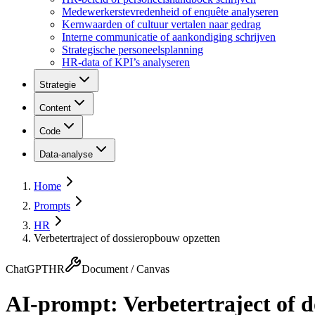
Medewerkerstevredenheid of enquête analyseren
Kernwaarden of cultuur vertalen naar gedrag
Interne communicatie of aankondiging schrijven
Strategische personeelsplanning
HR-data of KPI’s analyseren
Strategie
Content
Code
Data-analyse
Home
Prompts
HR
Verbetertraject of dossieropbouw opzetten
ChatGPT
HR
Document / Canvas
AI-prompt:
Verbetertraject of 