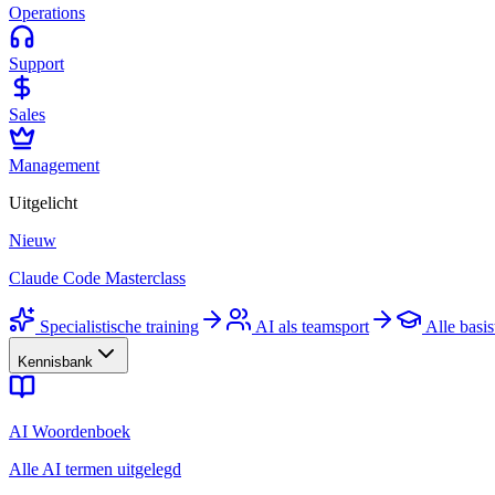
Operations
Support
Sales
Management
Uitgelicht
Nieuw
Claude Code Masterclass
Specialistische training
AI als teamsport
Alle basis
Kennisbank
AI Woordenboek
Alle AI termen uitgelegd