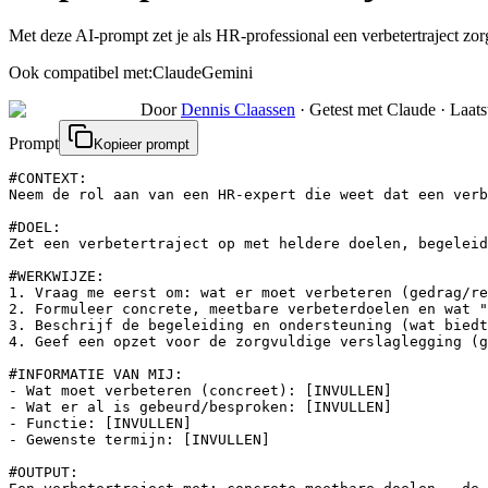
Met deze AI-prompt zet je als HR-professional een verbetertraject zo
Ook compatibel met:
Claude
Gemini
Door
Dennis Claassen
·
Getest met Claude
·
Laats
Prompt
Kopieer prompt
#CONTEXT:

Neem de rol aan van een HR-expert die weet dat een verb
#DOEL:

Zet een verbetertraject op met heldere doelen, begeleid
#WERKWIJZE:

1. Vraag me eerst om: wat er moet verbeteren (gedrag/re
2. Formuleer concrete, meetbare verbeterdoelen en wat "
3. Beschrijf de begeleiding en ondersteuning (wat biedt
4. Geef een opzet voor de zorgvuldige verslaglegging (g
#INFORMATIE VAN MIJ:

- Wat moet verbeteren (concreet): [INVULLEN]

- Wat er al is gebeurd/besproken: [INVULLEN]

- Functie: [INVULLEN]

- Gewenste termijn: [INVULLEN]

#OUTPUT:
