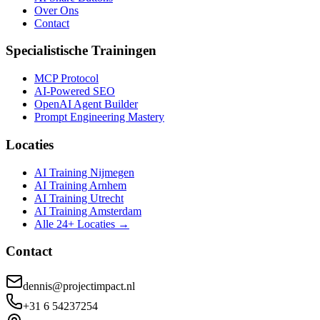
Over Ons
Contact
Specialistische Trainingen
MCP Protocol
AI-Powered SEO
OpenAI Agent Builder
Prompt Engineering Mastery
Locaties
AI Training Nijmegen
AI Training Arnhem
AI Training Utrecht
AI Training Amsterdam
Alle 24+ Locaties →
Contact
dennis@projectimpact.nl
+31 6 54237254