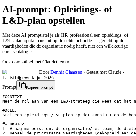
AI-prompt:
Opleidings- of
L&D-plan opstellen
Met deze AI-prompt stel je als HR-professional een opleidings- of
L&D-plan op dat aansluit op de echte behoefte — gericht op de
vaardigheden die de organisatie nodig heeft, niet een willekeurige
cursuscatalogus.
Ook compatibel met:
Claude
Gemini
Door
Dennis Claassen
·
Getest met Claude
·
Laatst bijgewerkt
jun 2026
Prompt
Kopieer prompt
#CONTEXT:

Neem de rol aan van een L&D-strateeg die weet dat het m
#DOEL:

Stel een opleidings-/L&D-plan op dat aansluit op de beh
#WERKWIJZE:

1. Vraag me eerst om: de organisatie/het team, de doele
2. Bepaal de prioritaire vaardigheden (gekoppeld aan de