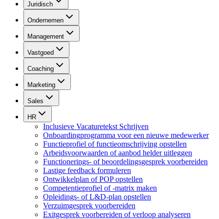
Juridisch
Ondernemen
Management
Vastgoed
Coaching
Marketing
Sales
HR
Inclusieve Vacaturetekst Schrijven
Onboardingprogramma voor een nieuwe medewerker
Functieprofiel of functieomschrijving opstellen
Arbeidsvoorwaarden of aanbod helder uitleggen
Functionerings- of beoordelingsgesprek voorbereiden
Lastige feedback formuleren
Ontwikkelplan of POP opstellen
Competentieprofiel of -matrix maken
Opleidings- of L&D-plan opstellen
Verzuimgesprek voorbereiden
Exitgesprek voorbereiden of verloop analyseren