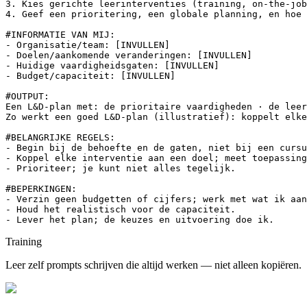
3. Kies gerichte leerinterventies (training, on-the-job
4. Geef een prioritering, een globale planning, en hoe 
#INFORMATIE VAN MIJ:

- Organisatie/team: [INVULLEN]

- Doelen/aankomende veranderingen: [INVULLEN]

- Huidige vaardigheidsgaten: [INVULLEN]

- Budget/capaciteit: [INVULLEN]

#OUTPUT:

Een L&D-plan met: de prioritaire vaardigheden · de leer
Zo werkt een goed L&D-plan (illustratief): koppelt elke
#BELANGRIJKE REGELS:

- Begin bij de behoefte en de gaten, niet bij een cursu
- Koppel elke interventie aan een doel; meet toepassing
- Prioriteer; je kunt niet alles tegelijk.

#BEPERKINGEN:

- Verzin geen budgetten of cijfers; werk met wat ik aan
- Houd het realistisch voor de capaciteit.

- Lever het plan; de keuzes en uitvoering doe ik.
Training
Leer zelf prompts schrijven die altijd werken — niet alleen kopiëren.