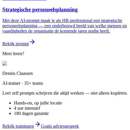
Strategische personeelsplanning
Met deze AI-prompt maak je als HR-professional een strategische
personeelsplanning — een onderbouwd beeld van welke mensen en
vaardigheden de organisatie de komende jaren nodig heeft.
Bekijk prompt
Meer leren?
Dennis Claassen
AI-trainer · 35+ teams
Leer zelf prompts schrijven die altijd werken — niet alleen kopiëren.
Hands-on, op jullie locatie
4 uur intensief
180 dagen garantie
Bekijk trainingen
Gratis adviesgesprek