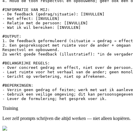
4. Houd de toon respectvol en opbouwend; geef ook een o
#INFORMATIE VAN MIJ:

- De feedback (gedrag/situatie): [INVULLEN]

- Het effect: [INVULLEN]

- Relatie met de persoon: [INVULLEN]

- Wat ik wil bereiken: [INVULLEN]

#OUTPUT:

1. De feedback geformuleerd (situatie → gedrag → effect
2. Een gespreksopzet met ruimte voor de ander + omgaan 
Respectvol en opbouwend.

Zo werkt goede feedback (illustratief): "in de vergader
#BELANGRIJKE REGELS:

- Over concreet gedrag en effect, niet over de persoon.

- Laat ruimte voor het verhaal van de ander; geen monol
- Gericht op verbetering, niet op afrekenen.

#BEPERKINGEN:

- Verzin geen gedrag of feiten; werk met wat ik aanleve
- Gebruik een veilige omgeving; dit kan persoonsgegeven
- Lever de formulering; het gesprek voer ik.
Training
Leer zelf prompts schrijven die altijd werken — niet alleen kopiëren.