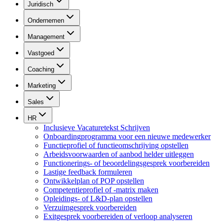
Juridisch
Ondernemen
Management
Vastgoed
Coaching
Marketing
Sales
HR
Inclusieve Vacaturetekst Schrijven
Onboardingprogramma voor een nieuwe medewerker
Functieprofiel of functieomschrijving opstellen
Arbeidsvoorwaarden of aanbod helder uitleggen
Functionerings- of beoordelingsgesprek voorbereiden
Lastige feedback formuleren
Ontwikkelplan of POP opstellen
Competentieprofiel of -matrix maken
Opleidings- of L&D-plan opstellen
Verzuimgesprek voorbereiden
Exitgesprek voorbereiden of verloop analyseren