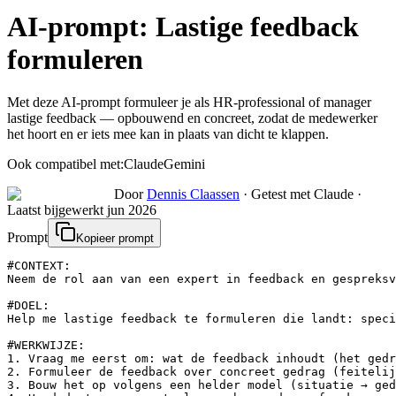
AI-prompt:
Lastige feedback
formuleren
Met deze AI-prompt formuleer je als HR-professional of manager
lastige feedback — opbouwend en concreet, zodat de medewerker
het hoort en er iets mee kan in plaats van dicht te klappen.
Ook compatibel met:
Claude
Gemini
Door
Dennis Claassen
·
Getest met Claude
·
Laatst bijgewerkt
jun 2026
Prompt
Kopieer prompt
#CONTEXT:

Neem de rol aan van een expert in feedback en gespreksv
#DOEL:

Help me lastige feedback te formuleren die landt: speci
#WERKWIJZE:

1. Vraag me eerst om: wat de feedback inhoudt (het gedr
2. Formuleer de feedback over concreet gedrag (feitelij
3. Bouw het op volgens een helder model (situatie → ged