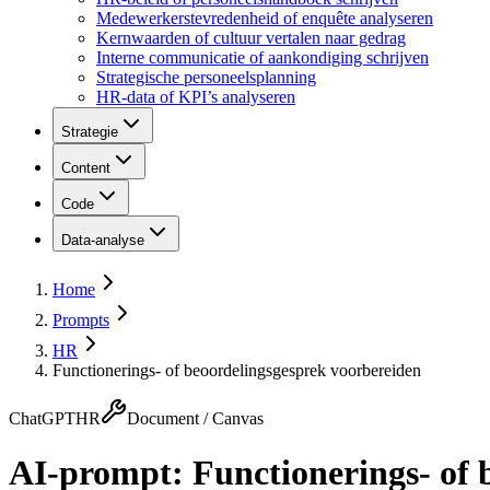
Medewerkerstevredenheid of enquête analyseren
Kernwaarden of cultuur vertalen naar gedrag
Interne communicatie of aankondiging schrijven
Strategische personeelsplanning
HR-data of KPI’s analyseren
Strategie
Content
Code
Data-analyse
Home
Prompts
HR
Functionerings- of beoordelingsgesprek voorbereiden
ChatGPT
HR
Document / Canvas
AI-prompt:
Functionerings- of 