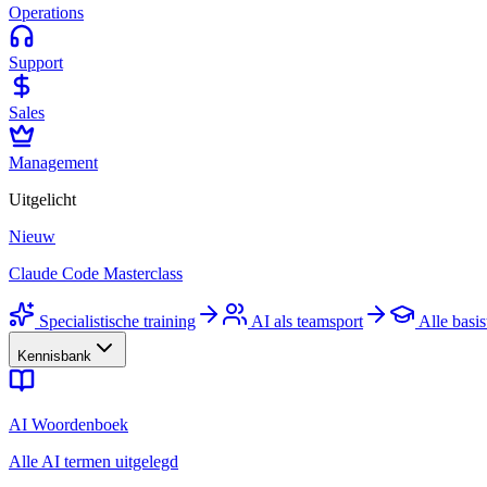
Operations
Support
Sales
Management
Uitgelicht
Nieuw
Claude Code Masterclass
Specialistische training
AI als teamsport
Alle basis
Kennisbank
AI Woordenboek
Alle AI termen uitgelegd