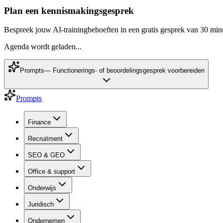
Plan een kennismakingsgesprek
Bespreek jouw AI-trainingbehoeften in een gratis gesprek van 30 min
Agenda wordt geladen...
Prompts
—
Functionerings- of beoordelingsgesprek voorbereiden
Prompts
Finance
Recruitment
SEO & GEO
Office & support
Onderwijs
Juridisch
Ondernemen