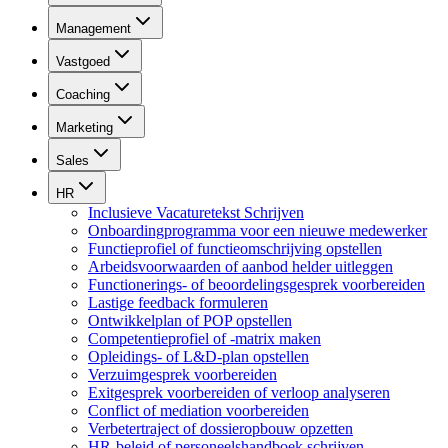
Management
Vastgoed
Coaching
Marketing
Sales
HR
Inclusieve Vacaturetekst Schrijven
Onboardingprogramma voor een nieuwe medewerker
Functieprofiel of functieomschrijving opstellen
Arbeidsvoorwaarden of aanbod helder uitleggen
Functionerings- of beoordelingsgesprek voorbereiden
Lastige feedback formuleren
Ontwikkelplan of POP opstellen
Competentieprofiel of -matrix maken
Opleidings- of L&D-plan opstellen
Verzuimgesprek voorbereiden
Exitgesprek voorbereiden of verloop analyseren
Conflict of mediation voorbereiden
Verbetertraject of dossieropbouw opzetten
HR-beleid of personeelshandboek schrijven