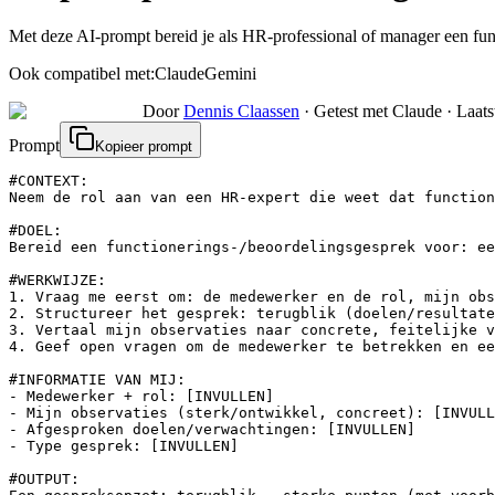
Met deze AI-prompt bereid je als HR-professional of manager een fun
Ook compatibel met:
Claude
Gemini
Door
Dennis Claassen
·
Getest met Claude
·
Laats
Prompt
Kopieer prompt
#CONTEXT:

Neem de rol aan van een HR-expert die weet dat function
#DOEL:

Bereid een functionerings-/beoordelingsgesprek voor: ee
#WERKWIJZE:

1. Vraag me eerst om: de medewerker en de rol, mijn obs
2. Structureer het gesprek: terugblik (doelen/resultate
3. Vertaal mijn observaties naar concrete, feitelijke v
4. Geef open vragen om de medewerker te betrekken en ee
#INFORMATIE VAN MIJ:

- Medewerker + rol: [INVULLEN]

- Mijn observaties (sterk/ontwikkel, concreet): [INVULL
- Afgesproken doelen/verwachtingen: [INVULLEN]

- Type gesprek: [INVULLEN]

#OUTPUT:
