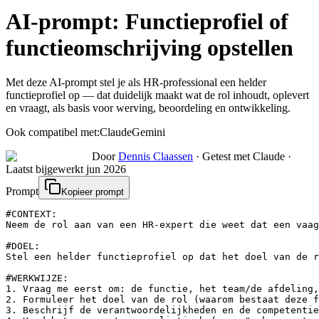
AI-prompt:
Functieprofiel of
functieomschrijving opstellen
Met deze AI-prompt stel je als HR-professional een helder
functieprofiel op — dat duidelijk maakt wat de rol inhoudt, oplevert
en vraagt, als basis voor werving, beoordeling en ontwikkeling.
Ook compatibel met:
Claude
Gemini
Door
Dennis Claassen
·
Getest met Claude
·
Laatst bijgewerkt
jun 2026
Prompt
Kopieer prompt
#CONTEXT:

Neem de rol aan van een HR-expert die weet dat een vaag
#DOEL:

Stel een helder functieprofiel op dat het doel van de r
#WERKWIJZE:

1. Vraag me eerst om: de functie, het team/de afdeling,
2. Formuleer het doel van de rol (waarom bestaat deze f
3. Beschrijf de verantwoordelijkheden en de competentie