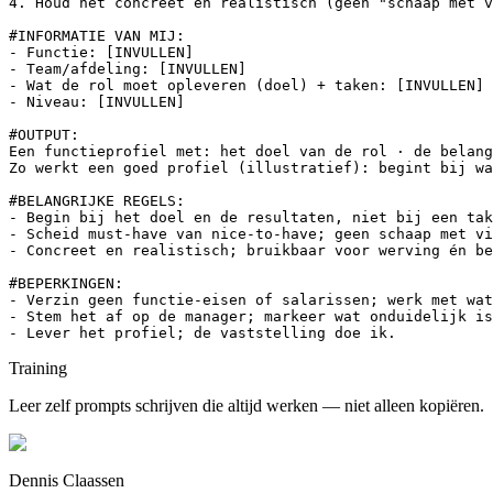
4. Houd het concreet en realistisch (geen "schaap met v
#INFORMATIE VAN MIJ:

- Functie: [INVULLEN]

- Team/afdeling: [INVULLEN]

- Wat de rol moet opleveren (doel) + taken: [INVULLEN]

- Niveau: [INVULLEN]

#OUTPUT:

Een functieprofiel met: het doel van de rol · de belang
Zo werkt een goed profiel (illustratief): begint bij wa
#BELANGRIJKE REGELS:

- Begin bij het doel en de resultaten, niet bij een tak
- Scheid must-have van nice-to-have; geen schaap met vi
- Concreet en realistisch; bruikbaar voor werving én be
#BEPERKINGEN:

- Verzin geen functie-eisen of salarissen; werk met wat
- Stem het af op de manager; markeer wat onduidelijk is
- Lever het profiel; de vaststelling doe ik.
Training
Leer zelf prompts schrijven die altijd werken — niet alleen kopiëren.
Dennis Claassen