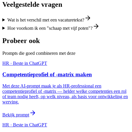
Veelgestelde vragen
Wat is het verschil met een vacaturetekst?
Hoe voorkom ik een "schaap met vijf poten"?
Probeer ook
Prompts die goed combineren met deze
HR
· Beste in
ChatGPT
Competentieprofiel of -matrix maken
Met deze AI-prompt maak je als HR-professional een
competentieprofiel of -matrix — helder welke competenties een rol
of team nodig heeft, op welk niveau, als basis voor ontwikkeling en
werving.
Bekijk prompt
HR
· Beste in
ChatGPT