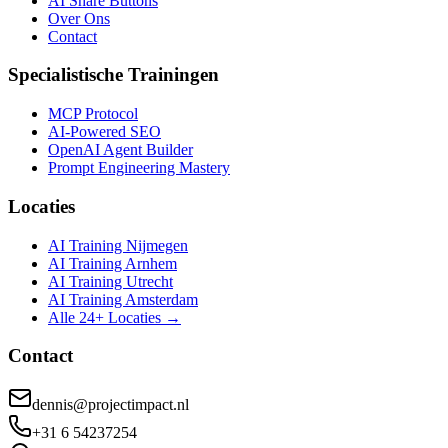
AI Share Buttons
Over Ons
Contact
Specialistische Trainingen
MCP Protocol
AI-Powered SEO
OpenAI Agent Builder
Prompt Engineering Mastery
Locaties
AI Training Nijmegen
AI Training Arnhem
AI Training Utrecht
AI Training Amsterdam
Alle 24+ Locaties →
Contact
dennis@projectimpact.nl
+31 6 54237254