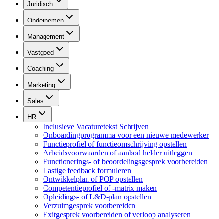
Juridisch
Ondernemen
Management
Vastgoed
Coaching
Marketing
Sales
HR
Inclusieve Vacaturetekst Schrijven
Onboardingprogramma voor een nieuwe medewerker
Functieprofiel of functieomschrijving opstellen
Arbeidsvoorwaarden of aanbod helder uitleggen
Functionerings- of beoordelingsgesprek voorbereiden
Lastige feedback formuleren
Ontwikkelplan of POP opstellen
Competentieprofiel of -matrix maken
Opleidings- of L&D-plan opstellen
Verzuimgesprek voorbereiden
Exitgesprek voorbereiden of verloop analyseren