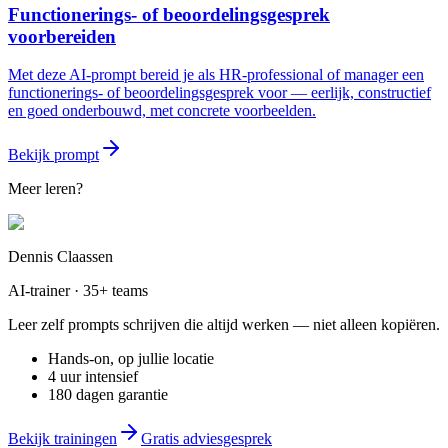
Functionerings- of beoordelingsgesprek
voorbereiden
Met deze AI-prompt bereid je als HR-professional of manager een
functionerings- of beoordelingsgesprek voor — eerlijk, constructief
en goed onderbouwd, met concrete voorbeelden.
Bekijk prompt
Meer leren?
Dennis Claassen
AI-trainer · 35+ teams
Leer zelf prompts schrijven die altijd werken — niet alleen kopiëren.
Hands-on, op jullie locatie
4 uur intensief
180 dagen garantie
Bekijk trainingen
Gratis adviesgesprek