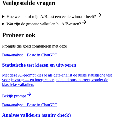
Veelgestelde vragen
Hoe weet ik of mijn A/B-test een echte winnaar heeft?
Wat zijn de grootste valkuilen bij A/B-testen?
Probeer ook
Prompts die goed combineren met deze
Data-analyse
· Beste in
ChatGPT
Statistische test kiezen en uitvoeren
Met deze AI-prompt kies je als data-analist de juiste statistische test
voor je vraag — en interpreteer je de uitkomst correct, zonder de
klassieke valkuilen.
Bekijk prompt
Data-analyse
· Beste in
ChatGPT
Analyse valideren (sanity check)