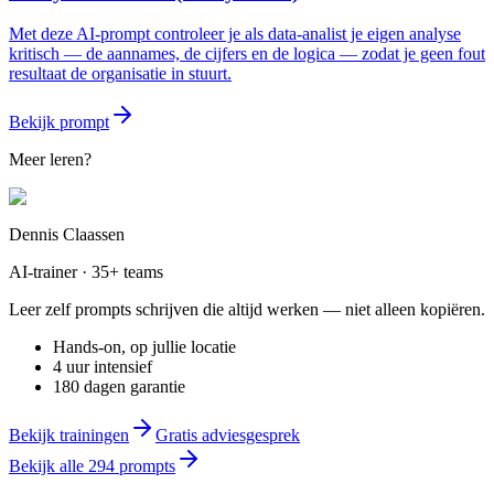
Met deze AI-prompt controleer je als data-analist je eigen analyse
kritisch — de aannames, de cijfers en de logica — zodat je geen fout
resultaat de organisatie in stuurt.
Bekijk prompt
Meer leren?
Dennis Claassen
AI-trainer · 35+ teams
Leer zelf prompts schrijven die altijd werken — niet alleen kopiëren.
Hands-on, op jullie locatie
4 uur intensief
180 dagen garantie
Bekijk trainingen
Gratis adviesgesprek
Bekijk alle
294
prompts