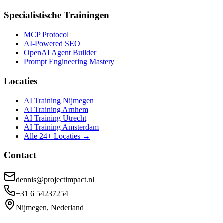
Specialistische Trainingen
MCP Protocol
AI-Powered SEO
OpenAI Agent Builder
Prompt Engineering Mastery
Locaties
AI Training Nijmegen
AI Training Arnhem
AI Training Utrecht
AI Training Amsterdam
Alle 24+ Locaties →
Contact
dennis@projectimpact.nl
+31 6 54237254
Nijmegen, Nederland