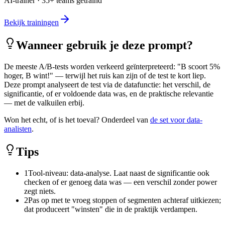
AI-trainer · 35+ teams getraind
Bekijk trainingen
Wanneer gebruik je deze prompt?
De meeste A/B-tests worden verkeerd geïnterpreteerd: "B scoort 5%
hoger, B wint!" — terwijl het ruis kan zijn of de test te kort liep.
Deze prompt analyseert de test via de datafunctie: het verschil, de
significantie, of er voldoende data was, en de praktische relevantie
— met de valkuilen erbij.
Won het echt, of is het toeval? Onderdeel van
de set voor data-
analisten
.
Tips
1
Tool-niveau: data-analyse. Laat naast de significantie ook
checken of er genoeg data was — een verschil zonder power
zegt niets.
2
Pas op met te vroeg stoppen of segmenten achteraf uitkiezen;
dat produceert "winsten" die in de praktijk verdampen.