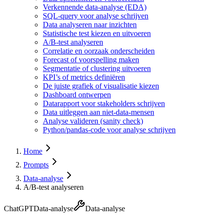
Verkennende data-analyse (EDA)
SQL-query voor analyse schrijven
Data analyseren naar inzichten
Statistische test kiezen en uitvoeren
A/B-test analyseren
Correlatie en oorzaak onderscheiden
Forecast of voorspelling maken
Segmentatie of clustering uitvoeren
KPI’s of metrics definiëren
De juiste grafiek of visualisatie kiezen
Dashboard ontwerpen
Datarapport voor stakeholders schrijven
Data uitleggen aan niet-data-mensen
Analyse valideren (sanity check)
Python/pandas-code voor analyse schrijven
Home
Prompts
Data-analyse
A/B-test analyseren
ChatGPT
Data-analyse
Data-analyse