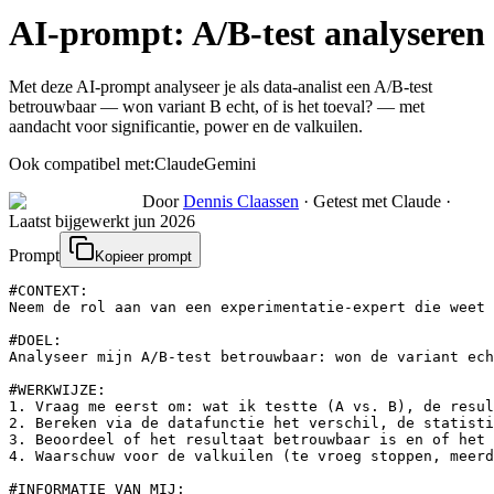
AI-prompt:
A/B-test analyseren
Met deze AI-prompt analyseer je als data-analist een A/B-test
betrouwbaar — won variant B echt, of is het toeval? — met
aandacht voor significantie, power en de valkuilen.
Ook compatibel met:
Claude
Gemini
Door
Dennis Claassen
·
Getest met Claude
·
Laatst bijgewerkt
jun 2026
Prompt
Kopieer prompt
#CONTEXT:

Neem de rol aan van een experimentatie-expert die weet 
#DOEL:

Analyseer mijn A/B-test betrouwbaar: won de variant ech
#WERKWIJZE:

1. Vraag me eerst om: wat ik testte (A vs. B), de resul
2. Bereken via de datafunctie het verschil, de statisti
3. Beoordeel of het resultaat betrouwbaar is en of het 
4. Waarschuw voor de valkuilen (te vroeg stoppen, meerd
#INFORMATIE VAN MIJ:
