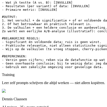
- Wat ik testte (A vs. B): [INVULLEN]

- Resultaten (per variant) of data: [INVULLEN]

- Primaire metric: [INVULLEN]

#OUTPUT:

1. Het verschil + de significantie + of er voldoende da
2. Of het betrouwbaar én praktisch relevant is.

3. De valkuilen + een heldere conclusie en aanbeveling.

Zo werkt een eerlijke A/B-analyse (illustratief): concl
#BELANGRIJKE REGELS:

- Significant én voldoende data; ruis is geen winst.

- Praktische relevantie, niet alleen statistische signi
- Wijs op de valkuilen (te vroeg stoppen, cherry-picken
#BEPERKINGEN:

- Verzin geen cijfers; reken via de datafunctie op wat 
- Geen overhaaste conclusie; bij te weinig data: zeg da
- Gebruik een zakelijke omgeving voor gevoelige data.
Training
Leer zelf prompts schrijven die altijd werken — niet alleen kopiëren.
Dennis Claassen