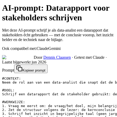
AI-prompt:
Datarapport voor
stakeholders schrijven
Met deze AI-prompt schrijf je als data-analist een datarapport dat
stakeholders écht gebruiken — met de conclusie voorop, het inzicht
helder en de techniek naar de bijlage.
Ook compatibel met:
Claude
Gemini
Door
Dennis Claassen
·
Getest met Claude
·
Laatst bijgewerkt
jun 2026
Prompt
Kopieer prompt
#CONTEXT:

Neem de rol aan van een data-analist die snapt dat de b
#DOEL:

Schrijf een datarapport dat de stakeholder gebruikt: de
#WERKWIJZE:

1. Vraag me eerst om: de vraag/het doel, mijn belangrij
2. Zet de structuur volgens de lezer: de kernconclusie 
3. Schrijf het inzicht in begrijpelijke taal (geen jarg