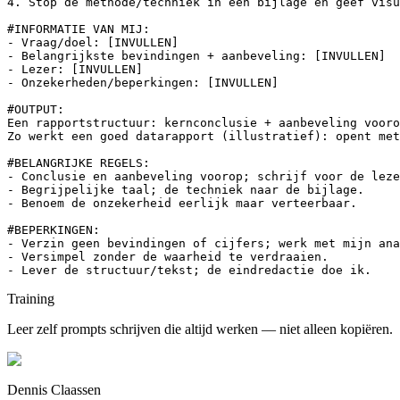
4. Stop de methode/techniek in een bijlage en geef visu
#INFORMATIE VAN MIJ:

- Vraag/doel: [INVULLEN]

- Belangrijkste bevindingen + aanbeveling: [INVULLEN]

- Lezer: [INVULLEN]

- Onzekerheden/beperkingen: [INVULLEN]

#OUTPUT:

Een rapportstructuur: kernconclusie + aanbeveling vooro
Zo werkt een goed datarapport (illustratief): opent met
#BELANGRIJKE REGELS:

- Conclusie en aanbeveling voorop; schrijf voor de leze
- Begrijpelijke taal; de techniek naar de bijlage.

- Benoem de onzekerheid eerlijk maar verteerbaar.

#BEPERKINGEN:

- Verzin geen bevindingen of cijfers; werk met mijn ana
- Versimpel zonder de waarheid te verdraaien.

- Lever de structuur/tekst; de eindredactie doe ik.
Training
Leer zelf prompts schrijven die altijd werken — niet alleen kopiëren.
Dennis Claassen