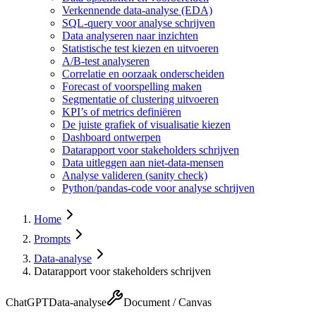
Verkennende data-analyse (EDA)
SQL-query voor analyse schrijven
Data analyseren naar inzichten
Statistische test kiezen en uitvoeren
A/B-test analyseren
Correlatie en oorzaak onderscheiden
Forecast of voorspelling maken
Segmentatie of clustering uitvoeren
KPI’s of metrics definiëren
De juiste grafiek of visualisatie kiezen
Dashboard ontwerpen
Datarapport voor stakeholders schrijven
Data uitleggen aan niet-data-mensen
Analyse valideren (sanity check)
Python/pandas-code voor analyse schrijven
Home
Prompts
Data-analyse
Datarapport voor stakeholders schrijven
ChatGPT
Data-analyse
Document / Canvas