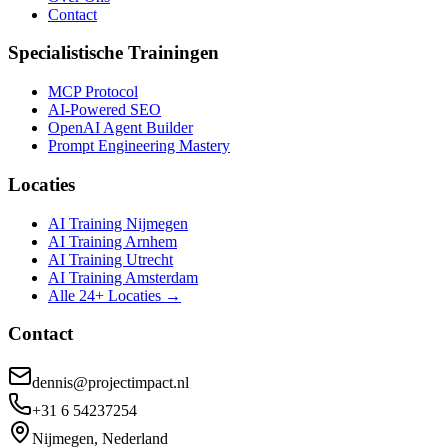
Contact
Specialistische Trainingen
MCP Protocol
AI-Powered SEO
OpenAI Agent Builder
Prompt Engineering Mastery
Locaties
AI Training Nijmegen
AI Training Arnhem
AI Training Utrecht
AI Training Amsterdam
Alle 24+ Locaties →
Contact
dennis@projectimpact.nl
+31 6 54237254
Nijmegen, Nederland