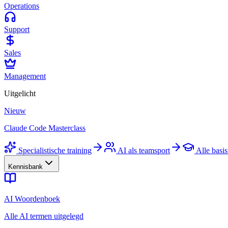
Operations
Support
Sales
Management
Uitgelicht
Nieuw
Claude Code Masterclass
Specialistische training
AI als teamsport
Alle basis
Kennisbank
AI Woordenboek
Alle AI termen uitgelegd