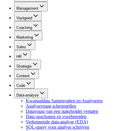
Management
Vastgoed
Coaching
Marketing
Sales
HR
Strategie
Content
Code
Data-analyse
Kwartaaldata Samenvatten en Analyseren
Analysevraag scherpstellen
Datavraag van een stakeholder vertalen
Data opschonen en voorbereiden
Verkennende data-analyse (EDA)
SQL-query voor analyse schrijven