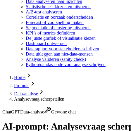
Data analyseren naar inzichten
Statistische test kiezen en uitvoeren
A/B-test analyseren
Correlatie en oorzaak onderscheiden
Forecast of voorspelling maken
Segmentatie of clustering uitvoeren
KPI’s of metrics definiëren
De juiste grafiek of visualisatie kiezen
Dashboard ontwerpen
Datarapport voor stakeholders schrijven
Data uitleggen aan niet-data-mensen
Analyse valideren (sanity check)
Python/pandas-code voor analyse schrijven
Home
Prompts
Data-analyse
Analysevraag scherpstellen
ChatGPT
Data-analyse
Gewone chat
AI-prompt:
Analysevraag scherp