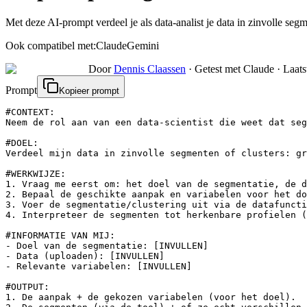
Met deze AI-prompt verdeel je als data-analist je data in zinvolle seg
Ook compatibel met:
Claude
Gemini
Door
Dennis Claassen
·
Getest met Claude
·
Laats
Prompt
Kopieer prompt
#CONTEXT:

Neem de rol aan van een data-scientist die weet dat seg
#DOEL:

Verdeel mijn data in zinvolle segmenten of clusters: gr
#WERKWIJZE:

1. Vraag me eerst om: het doel van de segmentatie, de d
2. Bepaal de geschikte aanpak en variabelen voor het do
3. Voer de segmentatie/clustering uit via de datafuncti
4. Interpreteer de segmenten tot herkenbare profielen (
#INFORMATIE VAN MIJ:

- Doel van de segmentatie: [INVULLEN]

- Data (uploaden): [INVULLEN]

- Relevante variabelen: [INVULLEN]

#OUTPUT:

1. De aanpak + de gekozen variabelen (voor het doel).
