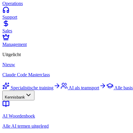
Operations
Support
Sales
Management
Uitgelicht
Nieuw
Claude Code Masterclass
Specialistische training
AI als teamsport
Alle basis
Kennisbank
AI Woordenboek
Alle AI termen uitgelegd