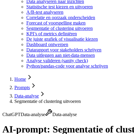
Data analyseren naar inzichten
Statistische test kiezen en uitvoeren
A/B-test analyseren
Correlatie en oorzaak onderscheiden
Forecast of voorspelling maken
Segmentatie of clustering uitvoeren
KPI’s of metrics definiëren
De juiste grafiek of visualisatie kiezen
Dashboard ontwerpen
Datarapport voor stakeholders schrijven
Data uitleggen aan niet-data-mensen
Analyse valideren (sanity check)
Python/pandas-code voor analyse schrijven
Home
Prompts
Data-analyse
Segmentatie of clustering uitvoeren
ChatGPT
Data-analyse
Data-analyse
AI-prompt:
Segmentatie of clus