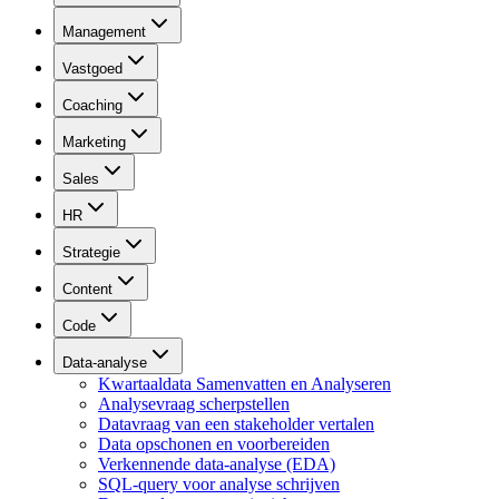
Management
Vastgoed
Coaching
Marketing
Sales
HR
Strategie
Content
Code
Data-analyse
Kwartaaldata Samenvatten en Analyseren
Analysevraag scherpstellen
Datavraag van een stakeholder vertalen
Data opschonen en voorbereiden
Verkennende data-analyse (EDA)
SQL-query voor analyse schrijven