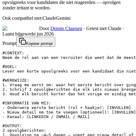
opvolgreeks voor kandidaten die niet reageerden — opvolgen
zonder irritant te worden.
Ook compatibel met:
Claude
Gemini
Door
Dennis Claassen
·
Getest met Claude
·
Laatst bijgewerkt
jun 2026
Prompt
Kopieer prompt
#CONTEXT:

Neem de rol aan van een recruiter die weet dat de meest
#DOEL:

Lever een korte opvolgreeks voor een kandidaat die niet
#WERKWIJZE:

1. Vraag me eerst om: waar het eerste bericht over ging
2. Schrijf 2 opvolgberichten die elk iets nieuws brenge
3. Houd elk bericht korter dan het vorige en eindig met
#INFORMATIE VAN MIJ:

- Onderwerp eerste bericht (rol + haakje): [INVULLEN]

- Nieuw detail om toe te voegen (optioneel): [INVULLEN]

- Kanaal: [LINKEDIN / INMAIL / MAIL]

#OUTPUT:

2 opvolgberichten:

1. Opvolging na ~4–5 dagen — voegt een nieuw detail of 