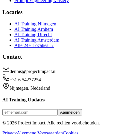
Prompt Engineering Mastery
Locaties
AI Training Nijmegen
AI Training Arnhem
AI Training Utrecht
AI Training Amsterdam
Alle 24+ Locaties →
Contact
dennis@projectimpact.nl
+31 6 54237254
Nijmegen, Nederland
AI Training Updates
Aanmelden
©
2026
Project Impact
. Alle rechten voorbehouden.
Privacy
Algemene Voorwaarden
Cookies