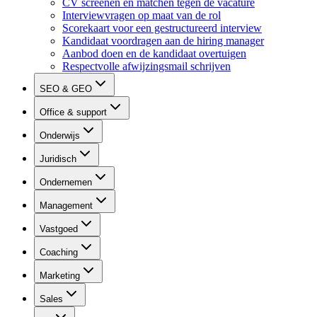
CV screenen en matchen tegen de vacature
Interviewvragen op maat van de rol
Scorekaart voor een gestructureerd interview
Kandidaat voordragen aan de hiring manager
Aanbod doen en de kandidaat overtuigen
Respectvolle afwijzingsmail schrijven
SEO & GEO
Office & support
Onderwijs
Juridisch
Ondernemen
Management
Vastgoed
Coaching
Marketing
Sales