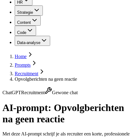
HR
Strategie
Content
Code
Data-analyse
Home
Prompts
Recruitment
Opvolgberichten na geen reactie
ChatGPT
Recruitment
Gewone chat
AI-prompt:
Opvolgberichten
na geen reactie
Met deze AI-prompt schrijf je als recruiter een korte, professionele