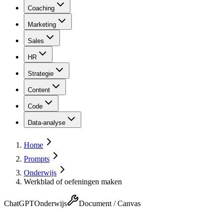
Coaching
Marketing
Sales
HR
Strategie
Content
Code
Data-analyse
Home
Prompts
Onderwijs
Werkblad of oefeningen maken
ChatGPT
Onderwijs
Document / Canvas