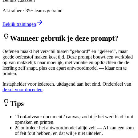
Dennis Claassen
AI-trainer · 35+ teams getraind
Bekijk trainingen
Wanneer gebruik je deze prompt?
Oefenen maakt het verschil tussen "gehoord" en "geleerd", maar
goede oefenstof maken kost tijd. Deze prompt bouwt een werkblad
op van makkelijk naar moeilijk, met variatie en opdrachten die de
leerling zelf snapt, plus een apart antwoordmodel — klaar om te
printen.
Instaphelder voor iedereen, uitdagend aan het eind. Onderdeel van
de set voor docenten
.
Tips
1
Tool-niveau: document / canvas, zodat je het werkblad kunt
opmaken en printen.
2
Controleer het antwoordmodel altijd zelf — AI kan een som
of feit fout hebben, en dat wil je niet uitdelen.