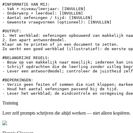
#INFORMATIE VAN MIJ:

- Vak + niveau/leerjaar: [INVULLEN]

- Onderwerp + leerdoel: [INVULLEN]

- Aantal oefeningen / tijd: [INVULLEN]

- Gewenste vraagvormen (optioneel): [INVULLEN]

#OUTPUT:

1. Het werkblad: oefeningen opbouwend van makkelijk naa
2. Een apart antwoordmodel.

Klaar om te printen of in een document te zetten.

Zo werkt een goed werkblad (illustratief): de eerste op
#BELANGRIJKE REGELS:

- Bouw op van makkelijk naar moeilijk; iedereen kan ins
- Schrijf opdrachten die de leerling zonder uitleg begr
- Lever een antwoordmodel; controleer de juistheid zelf
#BEPERKINGEN:

- Verzin geen feiten of sommen die niet kloppen; markee
- Houd het aantal oefeningen passend bij de tijd.

- Lever het werkblad; de eindcontrole en vormgeving doe
Training
Leer zelf prompts schrijven die altijd werken — niet alleen kopiëren.