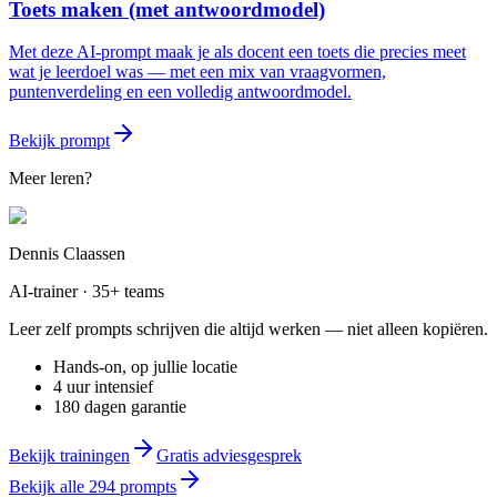
Toets maken (met antwoordmodel)
Met deze AI-prompt maak je als docent een toets die precies meet
wat je leerdoel was — met een mix van vraagvormen,
puntenverdeling en een volledig antwoordmodel.
Bekijk prompt
Meer leren?
Dennis Claassen
AI-trainer · 35+ teams
Leer zelf prompts schrijven die altijd werken — niet alleen kopiëren.
Hands-on, op jullie locatie
4 uur intensief
180 dagen garantie
Bekijk trainingen
Gratis adviesgesprek
Bekijk alle
294
prompts