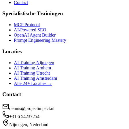
Contact
Specialistische Trainingen
MCP Protocol
AI-Powered SEO
OpenAI Agent Builder
Prompt Engineering Mastery
Locaties
AI Training Nijmegen
AI Training Arnhem
AI Training Utrecht
AI Training Amsterdam
Alle 24+ Locaties →
Contact
dennis@projectimpact.nl
+31 6 54237254
Nijmegen, Nederland