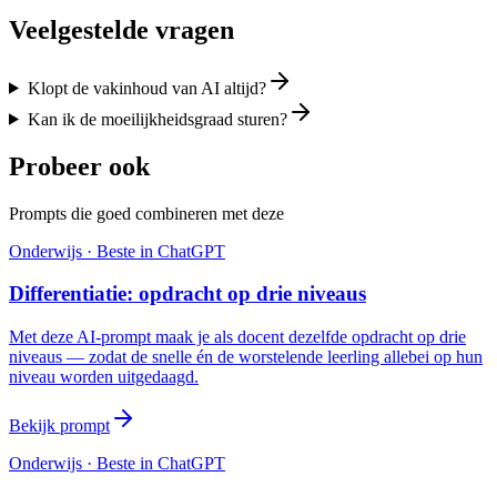
Veelgestelde vragen
Klopt de vakinhoud van AI altijd?
Kan ik de moeilijkheidsgraad sturen?
Probeer ook
Prompts die goed combineren met deze
Onderwijs
· Beste in
ChatGPT
Differentiatie: opdracht op drie niveaus
Met deze AI-prompt maak je als docent dezelfde opdracht op drie
niveaus — zodat de snelle én de worstelende leerling allebei op hun
niveau worden uitgedaagd.
Bekijk prompt
Onderwijs
· Beste in
ChatGPT