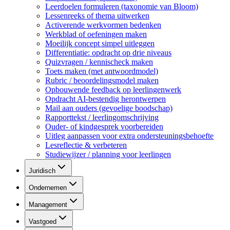
Leerdoelen formuleren (taxonomie van Bloom)
Lessenreeks of thema uitwerken
Activerende werkvormen bedenken
Werkblad of oefeningen maken
Moeilijk concept simpel uitleggen
Differentiatie: opdracht op drie niveaus
Quizvragen / kennischeck maken
Toets maken (met antwoordmodel)
Rubric / beoordelingsmodel maken
Opbouwende feedback op leerlingenwerk
Opdracht AI-bestendig herontwerpen
Mail aan ouders (gevoelige boodschap)
Rapporttekst / leerlingomschrijving
Ouder- of kindgesprek voorbereiden
Uitleg aanpassen voor extra ondersteuningsbehoefte
Lesreflectie & verbeteren
Studiewijzer / planning voor leerlingen
Juridisch
Ondernemen
Management
Vastgoed