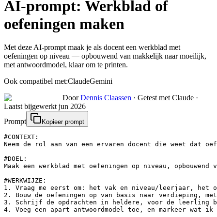
AI-prompt:
Werkblad of
oefeningen maken
Met deze AI-prompt maak je als docent een werkblad met
oefeningen op niveau — opbouwend van makkelijk naar moeilijk,
met antwoordmodel, klaar om te printen.
Ook compatibel met:
Claude
Gemini
Door
Dennis Claassen
·
Getest met Claude
·
Laatst bijgewerkt
jun 2026
Prompt
Kopieer prompt
#CONTEXT:

Neem de rol aan van een ervaren docent die weet dat oef
#DOEL:

Maak een werkblad met oefeningen op niveau, opbouwend v
#WERKWIJZE:

1. Vraag me eerst om: het vak en niveau/leerjaar, het o
2. Bouw de oefeningen op van basis naar verdieping, met
3. Schrijf de opdrachten in heldere, voor de leerling b
4. Voeg een apart antwoordmodel toe, en markeer wat ik 