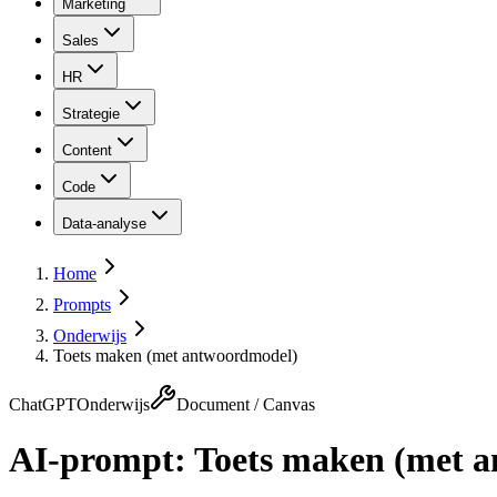
Marketing
Sales
HR
Strategie
Content
Code
Data-analyse
Home
Prompts
Onderwijs
Toets maken (met antwoordmodel)
ChatGPT
Onderwijs
Document / Canvas
AI-prompt:
Toets maken (met 