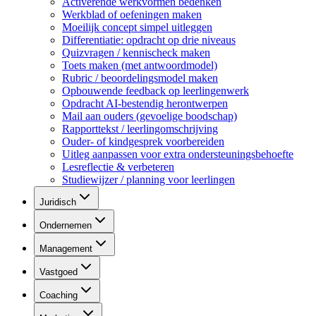
Activerende werkvormen bedenken
Werkblad of oefeningen maken
Moeilijk concept simpel uitleggen
Differentiatie: opdracht op drie niveaus
Quizvragen / kennischeck maken
Toets maken (met antwoordmodel)
Rubric / beoordelingsmodel maken
Opbouwende feedback op leerlingenwerk
Opdracht AI-bestendig herontwerpen
Mail aan ouders (gevoelige boodschap)
Rapporttekst / leerlingomschrijving
Ouder- of kindgesprek voorbereiden
Uitleg aanpassen voor extra ondersteuningsbehoefte
Lesreflectie & verbeteren
Studiewijzer / planning voor leerlingen
Juridisch
Ondernemen
Management
Vastgoed
Coaching