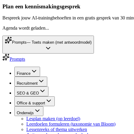
Plan een kennismakingsgesprek
Bespreek jouw AI-trainingbehoeften in een gratis gesprek van 30 min
Agenda wordt geladen...
Prompts
—
Toets maken (met antwoordmodel)
Prompts
Finance
Recruitment
SEO & GEO
Office & support
Onderwijs
Lesplan maken (op leerdoel)
Leerdoelen formuleren (taxonomie van Bloom)
Lessenreeks of thema uitwerken