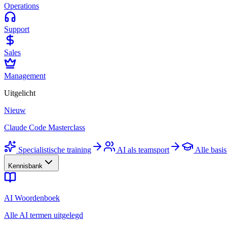
Operations
Support
Sales
Management
Uitgelicht
Nieuw
Claude Code Masterclass
Specialistische training
AI als teamsport
Alle basis
Kennisbank
AI Woordenboek
Alle AI termen uitgelegd