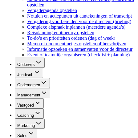
opstellen
Vergaderagenda opstellen
Notulen en actiepunten uit aantekeningen of transcript
Vergadering voorbereiden voor de directeur (briefing)
Complexe afspraak inplannen (meerdere agenda’s)
Reisplanning en itinerary opstellen
To-do’s en prioriteiten ordenen (dag of week)
Memo of document netjes opstellen of herschrijven
Informatie opzoeken en samenvatten voor de directeur
Event of teamuitje organiseren (checklist + planning)
Onderwijs
Juridisch
Ondernemen
Management
Vastgoed
Coaching
Marketing
Sales