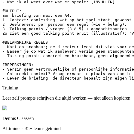
- Wat ik al weet over wat er speelt: [INVULLEN]

#OUTPUT:

Een briefing van max. één A4:

1. Context: aanleiding, wat op het spel staat, gewenst 
2. Deelnemers: per persoon één regel (wie + belang).

3. Talking points / vragen (3 à 5) + aandachtspunten.

Zo ziet een goed talking point eruit (illustratief): "V
#BELANGRIJKE REGELS:

- Kort en scanbaar; de directeur leest dit vlak voor de
- Baseer je op wat ik aanlever; verzin geen standpunten
- Talking points concreet en bruikbaar, geen algemeenhe
#BEPERKINGEN:

- Verzin geen vertrouwelijke of persoonlijke informatie
- Ontbreekt context? Vraag ernaar in plaats van aan te 
- Lever de briefing; de directeur bepaalt zijn eigen li
Training
Leer zelf prompts schrijven die altijd werken — niet alleen kopiëren.
Dennis Claassen
AI-trainer · 35+ teams getraind