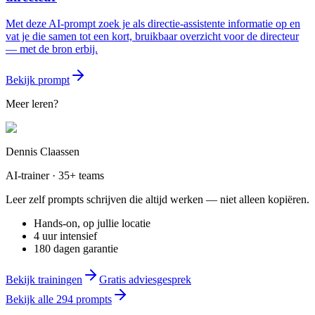
Met deze AI-prompt zoek je als directie-assistente informatie op en
vat je die samen tot een kort, bruikbaar overzicht voor de directeur
— met de bron erbij.
Bekijk prompt
Meer leren?
Dennis Claassen
AI-trainer · 35+ teams
Leer zelf prompts schrijven die altijd werken — niet alleen kopiëren.
Hands-on, op jullie locatie
4 uur intensief
180 dagen garantie
Bekijk trainingen
Gratis adviesgesprek
Bekijk alle
294
prompts