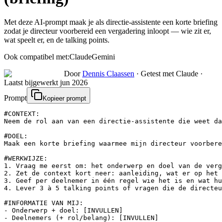
Met deze AI-prompt maak je als directie-assistente een korte briefing
zodat je directeur voorbereid een vergadering inloopt — wie zit er,
wat speelt er, en de talking points.
Ook compatibel met:
Claude
Gemini
Door
Dennis Claassen
·
Getest met Claude
·
Laatst bijgewerkt
jun 2026
Prompt
Kopieer prompt
#CONTEXT:

Neem de rol aan van een directie-assistente die weet da
#DOEL:

Maak een korte briefing waarmee mijn directeur voorbere
#WERKWIJZE:

1. Vraag me eerst om: het onderwerp en doel van de verg
2. Zet de context kort neer: aanleiding, wat er op het 
3. Geef per deelnemer in één regel wie het is en wat hu
4. Lever 3 à 5 talking points of vragen die de directeu
#INFORMATIE VAN MIJ:

- Onderwerp + doel: [INVULLEN]

- Deelnemers (+ rol/belang): [INVULLEN]
