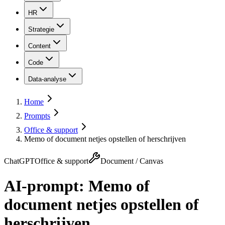
HR
Strategie
Content
Code
Data-analyse
Home
Prompts
Office & support
Memo of document netjes opstellen of herschrijven
ChatGPT
Office & support
Document / Canvas
AI-prompt:
Memo of
document netjes opstellen of
herschrijven