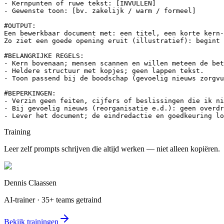
- Kernpunten of ruwe tekst: [INVULLEN]

- Gewenste toon: [bv. zakelijk / warm / formeel]

#OUTPUT:

Een bewerkbaar document met: een titel, een korte kern-
Zo ziet een goede opening eruit (illustratief): begint 
#BELANGRIJKE REGELS:

- Kern bovenaan; mensen scannen en willen meteen de bet
- Heldere structuur met kopjes; geen lappen tekst.

- Toon passend bij de boodschap (gevoelig nieuws zorgvu
#BEPERKINGEN:

- Verzin geen feiten, cijfers of beslissingen die ik ni
- Bij gevoelig nieuws (reorganisatie e.d.): geen overdr
- Lever het document; de eindredactie en goedkeuring lo
Training
Leer zelf prompts schrijven die altijd werken — niet alleen kopiëren.
Dennis Claassen
AI-trainer · 35+ teams getraind
Bekijk trainingen