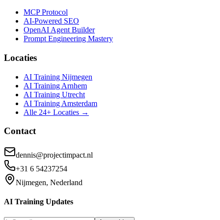
MCP Protocol
AI-Powered SEO
OpenAI Agent Builder
Prompt Engineering Mastery
Locaties
AI Training Nijmegen
AI Training Arnhem
AI Training Utrecht
AI Training Amsterdam
Alle 24+ Locaties →
Contact
dennis@projectimpact.nl
+31 6 54237254
Nijmegen, Nederland
AI Training Updates