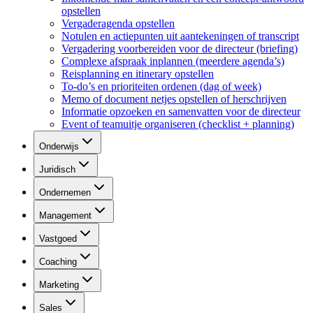
opstellen
Vergaderagenda opstellen
Notulen en actiepunten uit aantekeningen of transcript
Vergadering voorbereiden voor de directeur (briefing)
Complexe afspraak inplannen (meerdere agenda’s)
Reisplanning en itinerary opstellen
To-do’s en prioriteiten ordenen (dag of week)
Memo of document netjes opstellen of herschrijven
Informatie opzoeken en samenvatten voor de directeur
Event of teamuitje organiseren (checklist + planning)
Onderwijs
Juridisch
Ondernemen
Management
Vastgoed
Coaching
Marketing
Sales