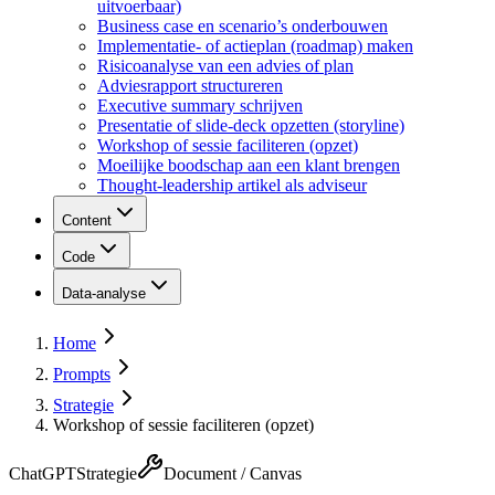
uitvoerbaar)
Business case en scenario’s onderbouwen
Implementatie- of actieplan (roadmap) maken
Risicoanalyse van een advies of plan
Adviesrapport structureren
Executive summary schrijven
Presentatie of slide-deck opzetten (storyline)
Workshop of sessie faciliteren (opzet)
Moeilijke boodschap aan een klant brengen
Thought-leadership artikel als adviseur
Content
Code
Data-analyse
Home
Prompts
Strategie
Workshop of sessie faciliteren (opzet)
ChatGPT
Strategie
Document / Canvas