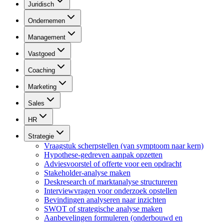
Juridisch
Ondernemen
Management
Vastgoed
Coaching
Marketing
Sales
HR
Strategie
Vraagstuk scherpstellen (van symptoom naar kern)
Hypothese-gedreven aanpak opzetten
Adviesvoorstel of offerte voor een opdracht
Stakeholder-analyse maken
Deskresearch of marktanalyse structureren
Interviewvragen voor onderzoek opstellen
Bevindingen analyseren naar inzichten
SWOT of strategische analyse maken
Aanbevelingen formuleren (onderbouwd en