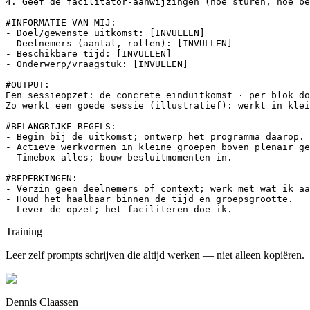
4. Geef de facilitator-aanwijzingen (hoe sturen, hoe be
#INFORMATIE VAN MIJ:

- Doel/gewenste uitkomst: [INVULLEN]

- Deelnemers (aantal, rollen): [INVULLEN]

- Beschikbare tijd: [INVULLEN]

- Onderwerp/vraagstuk: [INVULLEN]

#OUTPUT:

Een sessieopzet: de concrete einduitkomst · per blok do
Zo werkt een goede sessie (illustratief): werkt in klei
#BELANGRIJKE REGELS:

- Begin bij de uitkomst; ontwerp het programma daarop.

- Actieve werkvormen in kleine groepen boven plenair ge
- Timebox alles; bouw besluitmomenten in.

#BEPERKINGEN:

- Verzin geen deelnemers of context; werk met wat ik aa
- Houd het haalbaar binnen de tijd en groepsgrootte.

- Lever de opzet; het faciliteren doe ik.
Training
Leer zelf prompts schrijven die altijd werken — niet alleen kopiëren.
Dennis Claassen