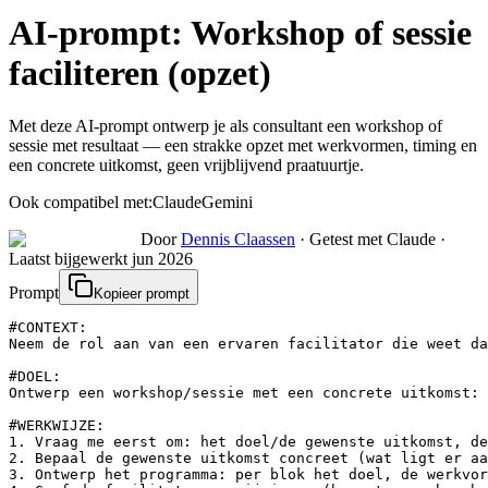
AI-prompt:
Workshop of sessie
faciliteren (opzet)
Met deze AI-prompt ontwerp je als consultant een workshop of
sessie met resultaat — een strakke opzet met werkvormen, timing en
een concrete uitkomst, geen vrijblijvend praatuurtje.
Ook compatibel met:
Claude
Gemini
Door
Dennis Claassen
·
Getest met Claude
·
Laatst bijgewerkt
jun 2026
Prompt
Kopieer prompt
#CONTEXT:

Neem de rol aan van een ervaren facilitator die weet da
#DOEL:

Ontwerp een workshop/sessie met een concrete uitkomst: 
#WERKWIJZE:

1. Vraag me eerst om: het doel/de gewenste uitkomst, de
2. Bepaal de gewenste uitkomst concreet (wat ligt er aa
3. Ontwerp het programma: per blok het doel, de werkvor