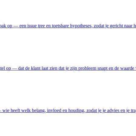
k op — een issue tree en toetsbare hypotheses, zodat je gericht naar h
tel op — dat de klant laat zien dat je zijn probleem snapt en de waarde
ie heeft welk belang, invloed en houding, zodat je je advies en je traj