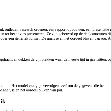
uk ontleden, research ordenen, een rapport opbouwen, een presentatie m
ellen tot het advies presenteren. Ze zijn gebouwd op de denkstructure
over een generiek format. De analyse en het oordeel blijven van jou; AI 
pdracht en dekken de vijf plekken waar de meeste tijd in gaat zitten:
ni. Het model vraagt je vervolgens zelf om de gegevens die het nodig 
de analyse en het oordeel blijven van jou.
ik