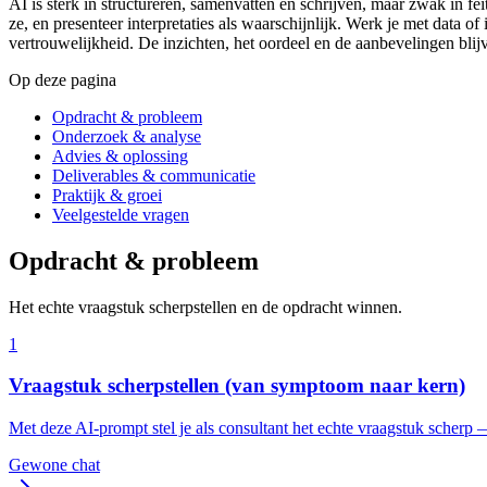
AI is sterk in structureren, samenvatten en schrijven, maar zwak in fei
ze, en presenteer interpretaties als waarschijnlijk. Werk je met data 
vertrouwelijkheid. De inzichten, het oordeel en de aanbevelingen bli
Op deze pagina
Opdracht & probleem
Onderzoek & analyse
Advies & oplossing
Deliverables & communicatie
Praktijk & groei
Veelgestelde vragen
Opdracht & probleem
Het echte vraagstuk scherpstellen en de opdracht winnen.
1
Vraagstuk scherpstellen (van symptoom naar kern)
Met deze AI-prompt stel je als consultant het echte vraagstuk scherp
Gewone chat