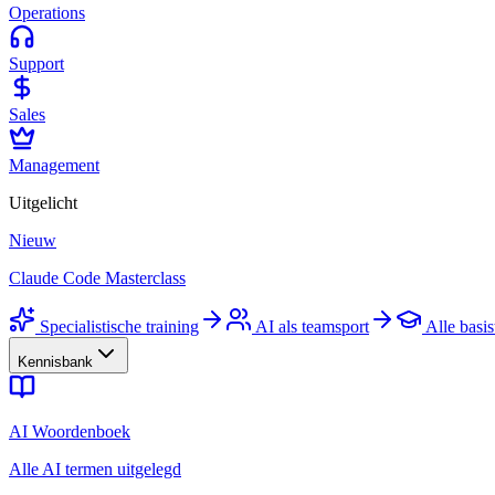
Operations
Support
Sales
Management
Uitgelicht
Nieuw
Claude Code Masterclass
Specialistische training
AI als teamsport
Alle basis
Kennisbank
AI Woordenboek
Alle AI termen uitgelegd