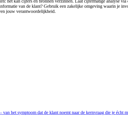
ten: het kan cijfers en bronnen verzinnen. Laat cijfermatige analyse via 
of informatie van de klant? Gebruik een zakelijke omgeving waarin je inv
jven jouw verantwoordelijkheid.
 — van het symptoom dat de klant noemt naar de kernvraag die je écht m