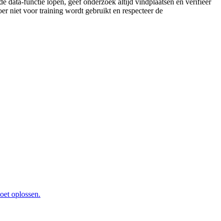
de data-functie lopen, geef onderzoek altijd vindplaatsen en verifieer
oer niet voor training wordt gebruikt en respecteer de
oet oplossen.