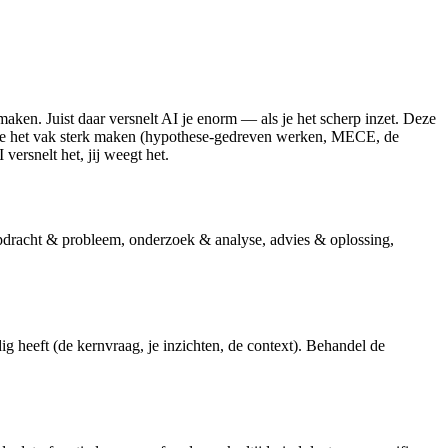
aken. Juist daar versnelt AI je enorm — als je het scherp inzet. Deze
n die het vak sterk maken (hypothese-gedreven werken, MECE, de
versnelt het, jij weegt het.
 opdracht & probleem, onderzoek & analyse, advies & oplossing,
heeft (de kernvraag, je inzichten, de context). Behandel de