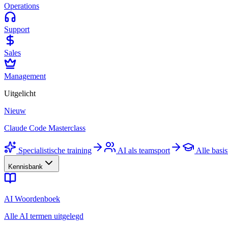
Operations
Support
Sales
Management
Uitgelicht
Nieuw
Claude Code Masterclass
Specialistische training
AI als teamsport
Alle basis
Kennisbank
AI Woordenboek
Alle AI termen uitgelegd