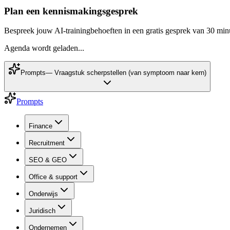
Plan een kennismakingsgesprek
Bespreek jouw AI-trainingbehoeften in een gratis gesprek van 30 min
Agenda wordt geladen...
Prompts
—
Vraagstuk scherpstellen (van symptoom naar kern)
Prompts
Finance
Recruitment
SEO & GEO
Office & support
Onderwijs
Juridisch
Ondernemen