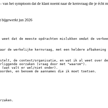
 — van het symptoom dat de klant noemt naar de kernvraag die je écht m
t bijgewerkt
jun 2026
 weet dat de meeste opdrachten mislukken omdat de verkee
aar de werkelijke kernvraag, met een heldere afbakening 
stelt, de context/organisatie, en wat ik al weet over de
rliggende oorzaken (vraag door met "waarom").

 (wat valt er wel/niet onder).

oorden, en benoem de aannames die ik moet toetsen.

rzaken.
