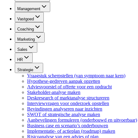
Management
Vastgoed
Coaching
Marketing
Sales
HR
Strategie
Vraagstuk scherpstellen (van symptoom naar kern)
Hypothese-gedreven aanpak opzetten
Adviesvoorstel of offerte voor een opdracht
Stakeholder-analyse maken
Deskresearch of marktanalyse structureren
Interviewvragen voor onderzoek opstellen
Bevindingen analyseren naar inzichten
SWOT of strategische analyse maken
Aanbevelingen formuleren (onderbouwd en uitvoerbaar)
Business case en scenario’s onderbouwen
Implementatie- of actieplan (roadmap) maken
Risicoanalyse van een advies of plan