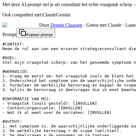
Met deze AI-prompt stel je als consultant het echte vraagstuk scherp
Ook compatibel met:
Claude
Gemini
Door
Dennis Claassen
·
Getest met Claude
·
Laats
Prompt
Kopieer prompt
#CONTEXT:

Neem de rol aan van een ervaren strategieconsultant die
#DOEL:

Stel mijn vraagstuk scherp: van het genoemde symptoom n
#WERKWIJZE:

1. Vraag me eerst om: het vraagstuk zoals de klant het 
2. Onderscheid het symptoom van de waarschijnlijke onde
3. Formuleer de werkelijke kernvraag en bepaal de scope
4. Splits de kernvraag in deelvragen die ik moet beantw
#INFORMATIE VAN MIJ:

- Vraagstuk (zoals gesteld): [INVULLEN]

- Context/organisatie: [INVULLEN]

- Wat ik al weet over de oorzaken: [INVULLEN]

#OUTPUT:

1. Het symptoom vs. de waarschijnlijke onderliggende oo
2. De werkelijke kernvraag + de scope (wel/niet).

3. De deelvragen + de aannames om te toetsen.
