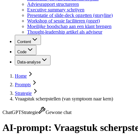
Adviesrapport structureren
Executive summary schrijven
Presentatie of slide-deck opzetten (storyline)
Workshop of sessie faciliteren (opzet)
Moeilijke boodschap aan een klant brengen
Thought-leadership artikel als adviseur
Content
Code
Data-analyse
Home
Prompts
Strategie
Vraagstuk scherpstellen (van symptoom naar kern)
ChatGPT
Strategie
Gewone chat
AI-prompt:
Vraagstuk scherpst