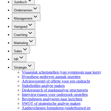
Juridisch
Ondernemen
Management
Vastgoed
Coaching
Marketing
Sales
HR
Strategie
Vraagstuk scherpstellen (van symptoom naar kern)
Hypothese-gedreven aanpak opzetten
Adviesvoorstel of offerte voor een opdracht
Stakeholder-analyse maken
Deskresearch of marktanalyse structureren
Interviewvragen voor onderzoek opstellen
Bevindingen analyseren naar inzichten
SWOT of strategische analyse maken
Aanbevelingen formuleren (onderbouwd en