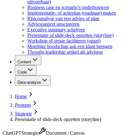
uitvoerbaar)
Business case en scenario’s onderbouwen
Implementatie- of actieplan (roadmap) maken
Risicoanalyse van een advies of plan
Adviesrapport structureren
Executive summary schrijven
Presentatie of slide-deck opzetten (storyline)
Workshop of sessie faciliteren (opzet)
Moeilijke boodschap aan een klant brengen
Thought-leadership artikel als adviseur
Content
Code
Data-analyse
Home
Prompts
Strategie
Presentatie of slide-deck opzetten (storyline)
ChatGPT
Strategie
Document / Canvas