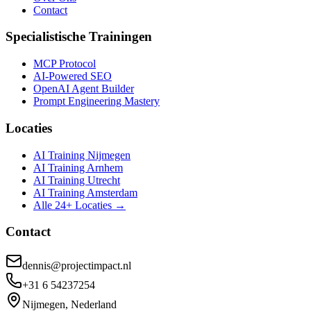
Contact
Specialistische Trainingen
MCP Protocol
AI-Powered SEO
OpenAI Agent Builder
Prompt Engineering Mastery
Locaties
AI Training Nijmegen
AI Training Arnhem
AI Training Utrecht
AI Training Amsterdam
Alle 24+ Locaties →
Contact
dennis@projectimpact.nl
+31 6 54237254
Nijmegen, Nederland