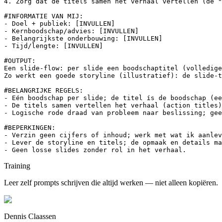
4. Zorg dat de titels samen het verhaal vertellen (de "
#INFORMATIE VAN MIJ:

- Doel + publiek: [INVULLEN]

- Kernboodschap/advies: [INVULLEN]

- Belangrijkste onderbouwing: [INVULLEN]

- Tijd/lengte: [INVULLEN]

#OUTPUT:

Een slide-flow: per slide een boodschaptitel (volledige
Zo werkt een goede storyline (illustratief): de slide-t
#BELANGRIJKE REGELS:

- Eén boodschap per slide; de titel ís de boodschap (ee
- De titels samen vertellen het verhaal (action titles)
- Logische rode draad van probleem naar beslissing; gee
#BEPERKINGEN:

- Verzin geen cijfers of inhoud; werk met wat ik aanlev
- Lever de storyline en titels; de opmaak en details ma
- Geen losse slides zonder rol in het verhaal.
Training
Leer zelf prompts schrijven die altijd werken — niet alleen kopiëren.
Dennis Claassen