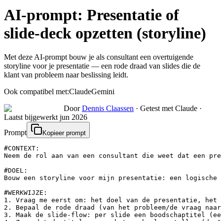
AI-prompt:
Presentatie of
slide-deck opzetten (storyline)
Met deze AI-prompt bouw je als consultant een overtuigende
storyline voor je presentatie — een rode draad van slides die de
klant van probleem naar beslissing leidt.
Ook compatibel met:
Claude
Gemini
Door
Dennis Claassen
·
Getest met Claude
·
Laatst bijgewerkt
jun 2026
Prompt
Kopieer prompt
#CONTEXT:

Neem de rol aan van een consultant die weet dat een pre
#DOEL:

Bouw een storyline voor mijn presentatie: een logische 
#WERKWIJZE:

1. Vraag me eerst om: het doel van de presentatie, het 
2. Bepaal de rode draad (van het probleem/de vraag naar
3. Maak de slide-flow: per slide een boodschaptitel (ee