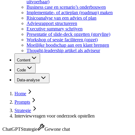
uitvoerbaar)
Business case en scenario’s onderbouwen
Implementatie- of actieplan (roadmap) maken
Risicoanalyse van een advies of plan
Adviesrapport structureren
Executive summary schrijven
Presentatie of slide-deck opzetten (storyline)
Workshop of sessie faciliteren (opzet)
Moeilijke boodschap aan een klant brengen
Thought-leadership artikel als adviseur
Content
Code
Data-analyse
Home
Prompts
Strategie
Interviewvragen voor onderzoek opstellen
ChatGPT
Strategie
Gewone chat