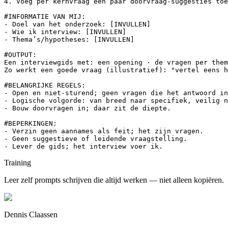
4. Voeg per kernvraag een paar doorvraag-suggesties toe
#INFORMATIE VAN MIJ:

- Doel van het onderzoek: [INVULLEN]

- Wie ik interview: [INVULLEN]

- Thema’s/hypotheses: [INVULLEN]

#OUTPUT:

Een interviewgids met: een opening · de vragen per them
Zo werkt een goede vraag (illustratief): "vertel eens h
#BELANGRIJKE REGELS:

- Open en niet-sturend; geen vragen die het antwoord in
- Logische volgorde: van breed naar specifiek, veilig n
- Bouw doorvragen in; daar zit de diepte.

#BEPERKINGEN:

- Verzin geen aannames als feit; het zijn vragen.

- Geen suggestieve of leidende vraagstelling.

- Lever de gids; het interview voer ik.
Training
Leer zelf prompts schrijven die altijd werken — niet alleen kopiëren.
Dennis Claassen