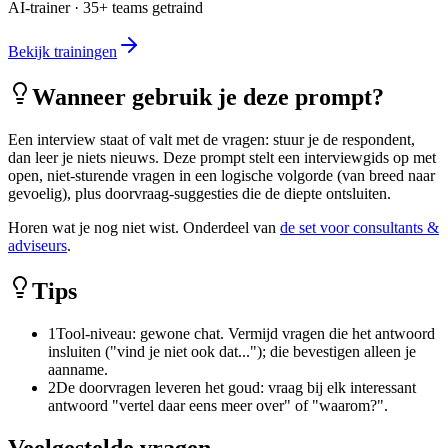
AI-trainer · 35+ teams getraind
Bekijk trainingen
Wanneer gebruik je deze prompt?
Een interview staat of valt met de vragen: stuur je de respondent,
dan leer je niets nieuws. Deze prompt stelt een interviewgids op met
open, niet-sturende vragen in een logische volgorde (van breed naar
gevoelig), plus doorvraag-suggesties die de diepte ontsluiten.
Horen wat je nog niet wist. Onderdeel van
de set voor consultants &
adviseurs
.
Tips
1
Tool-niveau: gewone chat. Vermijd vragen die het antwoord
insluiten ("vind je niet ook dat..."); die bevestigen alleen je
aanname.
2
De doorvragen leveren het goud: vraag bij elk interessant
antwoord "vertel daar eens meer over" of "waarom?".
Veelgestelde vragen