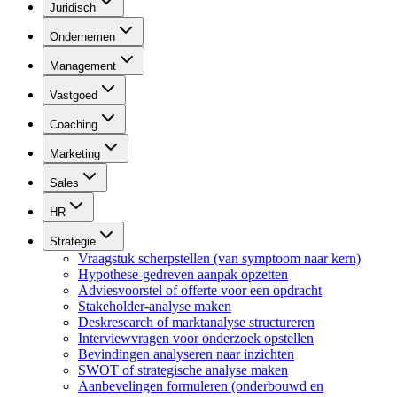
Juridisch
Ondernemen
Management
Vastgoed
Coaching
Marketing
Sales
HR
Strategie
Vraagstuk scherpstellen (van symptoom naar kern)
Hypothese-gedreven aanpak opzetten
Adviesvoorstel of offerte voor een opdracht
Stakeholder-analyse maken
Deskresearch of marktanalyse structureren
Interviewvragen voor onderzoek opstellen
Bevindingen analyseren naar inzichten
SWOT of strategische analyse maken
Aanbevelingen formuleren (onderbouwd en