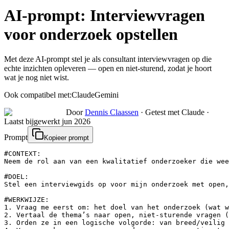
AI-prompt:
Interviewvragen
voor onderzoek opstellen
Met deze AI-prompt stel je als consultant interviewvragen op die
echte inzichten opleveren — open en niet-sturend, zodat je hoort
wat je nog niet wist.
Ook compatibel met:
Claude
Gemini
Door
Dennis Claassen
·
Getest met Claude
·
Laatst bijgewerkt
jun 2026
Prompt
Kopieer prompt
#CONTEXT:

Neem de rol aan van een kwalitatief onderzoeker die wee
#DOEL:

Stel een interviewgids op voor mijn onderzoek met open,
#WERKWIJZE:

1. Vraag me eerst om: het doel van het onderzoek (wat w
2. Vertaal de thema’s naar open, niet-sturende vragen (
3. Orden ze in een logische volgorde: van breed/veilig 