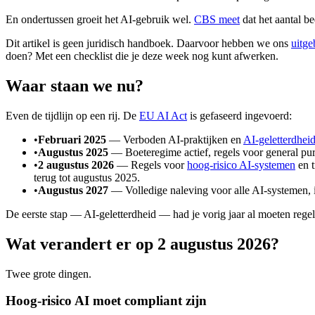
En ondertussen groeit het AI-gebruik wel.
CBS meet
dat het aantal b
Dit artikel is geen juridisch handboek. Daarvoor hebben we ons
uitge
doen? Met een checklist die je deze week nog kunt afwerken.
Waar staan we nu?
Even de tijdlijn op een rij. De
EU AI Act
is gefaseerd ingevoerd:
•
Februari 2025
— Verboden AI-praktijken en
AI-geletterdhei
•
Augustus 2025
— Boeteregime actief, regels voor general pu
•
2 augustus 2026
— Regels voor
hoog-risico AI-systemen
en t
terug tot augustus 2025.
•
Augustus 2027
— Volledige naleving voor alle AI-systemen, i
De eerste stap — AI-geletterdheid — had je vorig jaar al moeten regelen
Wat verandert er op 2 augustus 2026?
Twee grote dingen.
Hoog-risico AI moet compliant zijn