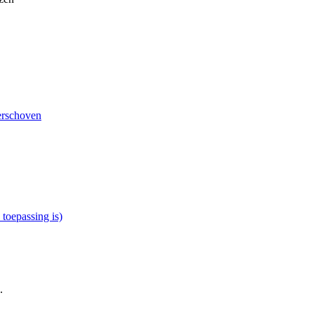
erschoven
 toepassing is)
.