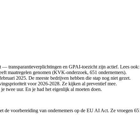
 — transparantieverplichtingen en GPAI-toezicht zijn actief. Lees ook
 heeft maatregelen genomen (KVK-onderzoek, 651 ondernemers).
ebruari 2025. De meeste bedrijven hebben die stap nog niet gezet.
ngsprioriteit voor 2026-2028. Ze kijken al preventief mee.
 je twee uur. En je had het eigenlijk al moeten doen.
 met de voorbereiding van ondernemers op de EU AI Act. Ze vroegen 65