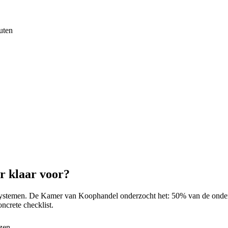
uten
er klaar voor?
systemen. De Kamer van Koophandel onderzocht het: 50% van de onder
ncrete checklist.
zen