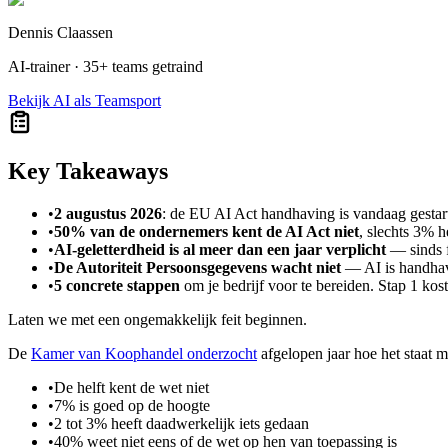
Dennis Claassen
AI-trainer · 35+ teams getraind
Bekijk AI als Teamsport
Key Takeaways
•
2 augustus 2026
: de EU AI Act handhaving is vandaag gestart
•
50% van de ondernemers kent de AI Act niet
, slechts 3%
•
AI-geletterdheid is al meer dan een jaar verplicht
— sinds f
•
De Autoriteit Persoonsgegevens wacht niet
— AI is handhavi
•
5 concrete stappen
om je bedrijf voor te bereiden. Stap 1 kost
Laten we met een ongemakkelijk feit beginnen.
De
Kamer van Koophandel onderzocht
afgelopen jaar hoe het staat
•
De helft kent de wet niet
•
7% is goed op de hoogte
•
2 tot 3% heeft daadwerkelijk iets gedaan
•
40% weet niet eens of de wet op hen van toepassing is