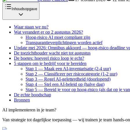
Inhoudsopgave
Waar staan we nu?
Wat verandert er op 2 augustus 2026?
Hoog-risico AI moet compliant zijn
Transparantieverplichtingen worden actief
Update mei 2026: Omnibus akkoord — hoog-risico deadline v
De toezichthouder wacht niet tot augustus
De boetes: hoeveel risico loop je echt?
5 stappen om je bedrijf voor te bereiden
Stap 1 — Maak een AI-inventarisatie (2-4 uur)
Stap 2 — Classificeer per risicocategorie (1-2 uur)
Stap 3 — Regel AI-geletterdheid (doorlopend)
Stap 4 — Stel een AI-beleid op (halve dag)
Stap 5 — Bereid je voor op hoog-risico (als dat op je van
De echte boodschap
Bronnen
AI implementeren in je team?
Van strategie tot dagelijkse toepassing — wij trainen je team hands-on