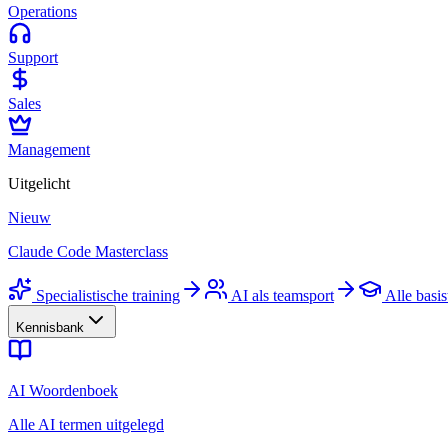
Operations
Support
Sales
Management
Uitgelicht
Nieuw
Claude Code Masterclass
Specialistische training
AI als teamsport
Alle basis
Kennisbank
AI Woordenboek
Alle AI termen uitgelegd