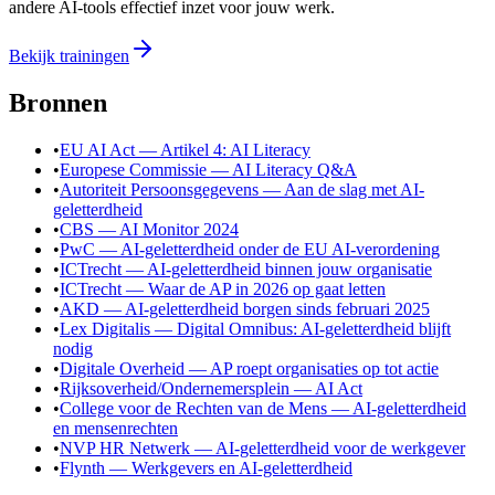
andere AI-tools effectief inzet voor jouw werk.
Bekijk trainingen
Bronnen
•
EU AI Act — Artikel 4: AI Literacy
•
Europese Commissie — AI Literacy Q&A
•
Autoriteit Persoonsgegevens — Aan de slag met AI-
geletterdheid
•
CBS — AI Monitor 2024
•
PwC — AI-geletterdheid onder de EU AI-verordening
•
ICTrecht — AI-geletterdheid binnen jouw organisatie
•
ICTrecht — Waar de AP in 2026 op gaat letten
•
AKD — AI-geletterdheid borgen sinds februari 2025
•
Lex Digitalis — Digital Omnibus: AI-geletterdheid blijft
nodig
•
Digitale Overheid — AP roept organisaties op tot actie
•
Rijksoverheid/Ondernemersplein — AI Act
•
College voor de Rechten van de Mens — AI-geletterdheid
en mensenrechten
•
NVP HR Netwerk — AI-geletterdheid voor de werkgever
•
Flynth — Werkgevers en AI-geletterdheid