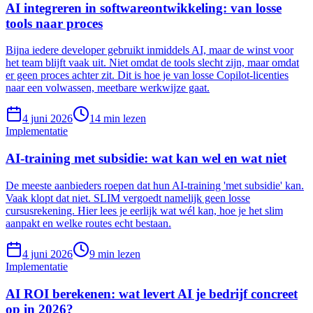
AI integreren in softwareontwikkeling: van losse
tools naar proces
Bijna iedere developer gebruikt inmiddels AI, maar de winst voor
het team blijft vaak uit. Niet omdat de tools slecht zijn, maar omdat
er geen proces achter zit. Dit is hoe je van losse Copilot-licenties
naar een volwassen, meetbare werkwijze gaat.
4 juni 2026
14
min lezen
Implementatie
AI-training met subsidie: wat kan wel en wat niet
De meeste aanbieders roepen dat hun AI-training 'met subsidie' kan.
Vaak klopt dat niet. SLIM vergoedt namelijk geen losse
cursusrekening. Hier lees je eerlijk wat wél kan, hoe je het slim
aanpakt en welke routes echt bestaan.
4 juni 2026
9
min lezen
Implementatie
AI ROI berekenen: wat levert AI je bedrijf concreet
op in 2026?