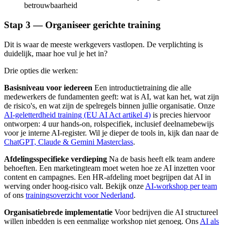
betrouwbaarheid
Stap 3 — Organiseer gerichte training
Dit is waar de meeste werkgevers vastlopen. De verplichting is
duidelijk, maar hoe vul je het in?
Drie opties die werken:
Basisniveau voor iedereen
Een introductietraining die alle
medewerkers de fundamenten geeft: wat is AI, wat kan het, wat zijn
de risico's, en wat zijn de spelregels binnen jullie organisatie. Onze
AI-geletterdheid training (EU AI Act artikel 4)
is precies hiervoor
ontworpen: 4 uur hands-on, rolspecifiek, inclusief deelnamebewijs
voor je interne AI-register. Wil je dieper de tools in, kijk dan naar de
ChatGPT, Claude & Gemini Masterclass
.
Afdelingsspecifieke verdieping
Na de basis heeft elk team andere
behoeften. Een marketingteam moet weten hoe ze AI inzetten voor
content en campagnes. Een HR-afdeling moet begrijpen dat AI in
werving onder hoog-risico valt. Bekijk onze
AI-workshop per team
of ons
trainingsoverzicht voor Nederland
.
Organisatiebrede implementatie
Voor bedrijven die AI structureel
willen inbedden is een eenmalige workshop niet genoeg. Ons
AI als