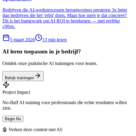
Bedrijven die AI-werkprocessen herontwerpen presteren 3x beter
dan bedrijven die het 'erbij' doen. Maar hoe meet je dat concreet?
Dit is het framework om AI ROI te berekenen — met eerlijke
cijfers.
5 maart 2026
13
min lezen
AI leren toepassen in je bedrijf?
Ontdek onze praktische AI trainingen voor teams.
Bekijk trainingen
Project Impact
No-fluff AI training voor professionals die echte resultaten willen
zien.
Begin Nu
🤖 Verken deze content met AI: