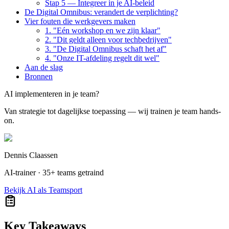
Stap 5 — Integreer in je AI-beleid
De Digital Omnibus: verandert de verplichting?
Vier fouten die werkgevers maken
1. "Eén workshop en we zijn klaar"
2. "Dit geldt alleen voor techbedrijven"
3. "De Digital Omnibus schaft het af"
4. "Onze IT-afdeling regelt dit wel"
Aan de slag
Bronnen
AI implementeren in je team?
Van strategie tot dagelijkse toepassing — wij trainen je team hands-
on.
Dennis Claassen
AI-trainer · 35+ teams getraind
Bekijk AI als Teamsport
Key Takeaways