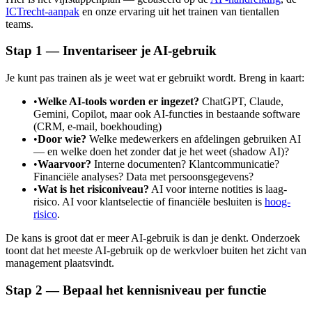
ICTrecht-aanpak
en onze ervaring uit het trainen van tientallen
teams.
Stap 1 — Inventariseer je AI-gebruik
Je kunt pas trainen als je weet wat er gebruikt wordt. Breng in kaart:
•
Welke AI-tools worden er ingezet?
ChatGPT, Claude,
Gemini, Copilot, maar ook AI-functies in bestaande software
(CRM, e-mail, boekhouding)
•
Door wie?
Welke medewerkers en afdelingen gebruiken AI
— en welke doen het zonder dat je het weet (shadow AI)?
•
Waarvoor?
Interne documenten? Klantcommunicatie?
Financiële analyses? Data met persoonsgegevens?
•
Wat is het risiconiveau?
AI voor interne notities is laag-
risico. AI voor klantselectie of financiële besluiten is
hoog-
risico
.
De kans is groot dat er meer AI-gebruik is dan je denkt. Onderzoek
toont dat het meeste AI-gebruik op de werkvloer buiten het zicht van
management plaatsvindt.
Stap 2 — Bepaal het kennisniveau per functie