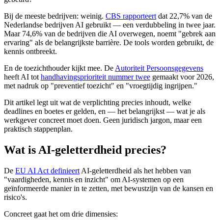
Bij de meeste bedrijven: weinig.
CBS rapporteert
dat 22,7% van de
Nederlandse bedrijven AI gebruikt — een verdubbeling in twee jaar.
Maar 74,6% van de bedrijven die AI overwegen, noemt "gebrek aan
ervaring" als de belangrijkste barrière. De tools worden gebruikt, de
kennis ontbreekt.
En de toezichthouder kijkt mee. De
Autoriteit Persoonsgegevens
heeft AI tot
handhavingsprioriteit nummer twee
gemaakt voor 2026,
met nadruk op "preventief toezicht" en "vroegtijdig ingrijpen."
Dit artikel legt uit wat de verplichting precies inhoudt, welke
deadlines en boetes er gelden, en — het belangrijkst — wat je als
werkgever concreet moet doen. Geen juridisch jargon, maar een
praktisch stappenplan.
Wat is AI-geletterdheid precies?
De
EU AI Act definieert
AI-geletterdheid als het hebben van
"vaardigheden, kennis en inzicht" om AI-systemen op een
geïnformeerde manier in te zetten, met bewustzijn van de kansen en
risico's.
Concreet gaat het om drie dimensies: