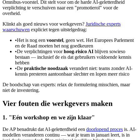
Omnibus-voorstel. Dit stelt voor om de harde AI-geletterdheid
verplichting te verschuiven naar een "promotierol" voor de
overheid.
Klinkt als goed nieuws voor werkgevers?
Juridische experts
waarschuwen
expliciet tegen uitstelgedrag:
•
Het is nog een
voorstel
, geen wet. Het Europees Parlement
en de Raad moeten het nog goedkeuren
•
De verplichtingen voor
hoog-risico AI
blijven sowieso
bestaan — inclusief de eis dat gebruikers voldoende kennis
hebben
•
De
praktische noodzaak
verandert niet: teams zonder AI-
kennis presteren aantoonbaar slechter en lopen meer risico
De boodschap van experts: relax de formulering misschien, maar
niet de investering.
Vier fouten die werkgevers maken
1. "Eén workshop en we zijn klaar"
De AP benadrukt dat AI-geletterdheid een
doorlopend proces
is. AI-
modellen veranderen continu — wat je team in januari leert, is in