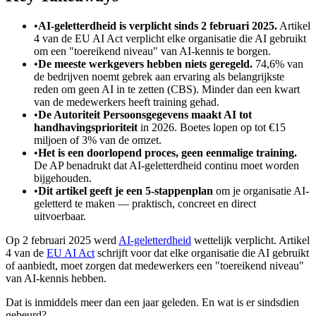
•
AI-geletterdheid is verplicht sinds 2 februari 2025.
Artikel
4 van de EU AI Act verplicht elke organisatie die AI gebruikt
om een "toereikend niveau" van AI-kennis te borgen.
•
De meeste werkgevers hebben niets geregeld.
74,6% van
de bedrijven noemt gebrek aan ervaring als belangrijkste
reden om geen AI in te zetten (CBS). Minder dan een kwart
van de medewerkers heeft training gehad.
•
De Autoriteit Persoonsgegevens maakt AI tot
handhavingsprioriteit
in 2026. Boetes lopen op tot €15
miljoen of 3% van de omzet.
•
Het is een doorlopend proces, geen eenmalige training.
De AP benadrukt dat AI-geletterdheid continu moet worden
bijgehouden.
•
Dit artikel geeft je een 5-stappenplan
om je organisatie AI-
geletterd te maken — praktisch, concreet en direct
uitvoerbaar.
Op 2 februari 2025 werd
AI-geletterdheid
wettelijk verplicht. Artikel
4 van de
EU AI Act
schrijft voor dat elke organisatie die AI gebruikt
of aanbiedt, moet zorgen dat medewerkers een "toereikend niveau"
van AI-kennis hebben.
Dat is inmiddels meer dan een jaar geleden. En wat is er sindsdien
gebeurd?