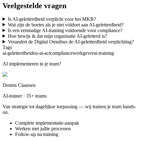
Veelgestelde vragen
Is AI-geletterdheid verplicht voor het MKB?
Wat zijn de boetes als je niet voldoet aan AI-geletterdheid?
Is een eenmalige AI-training voldoende voor compliance?
Hoe bewijs ik dat mijn organisatie AI-geletterd is?
Verandert de Digital Omnibus de AI-geletterdheid verplichting?
Tags
ai-geletterdheid
eu-ai-act
compliance
werkgever
ai-training
AI implementeren in je team?
Dennis Claassen
AI-trainer · 35+ teams
Van strategie tot dagelijkse toepassing — wij trainen je team hands-
on.
Complete implementatie-aanpak
Werken met jullie processen
Follow-up na training