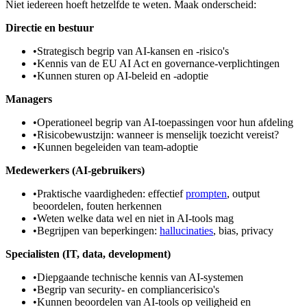
Niet iedereen hoeft hetzelfde te weten. Maak onderscheid:
Directie en bestuur
•
Strategisch begrip van AI-kansen en -risico's
•
Kennis van de EU AI Act en governance-verplichtingen
•
Kunnen sturen op AI-beleid en -adoptie
Managers
•
Operationeel begrip van AI-toepassingen voor hun afdeling
•
Risicobewustzijn: wanneer is menselijk toezicht vereist?
•
Kunnen begeleiden van team-adoptie
Medewerkers (AI-gebruikers)
•
Praktische vaardigheden: effectief
prompten
, output
beoordelen, fouten herkennen
•
Weten welke data wel en niet in AI-tools mag
•
Begrijpen van beperkingen:
hallucinaties
, bias, privacy
Specialisten (IT, data, development)
•
Diepgaande technische kennis van AI-systemen
•
Begrip van security- en compliancerisico's
•
Kunnen beoordelen van AI-tools op veiligheid en