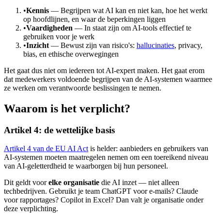
•
Kennis
— Begrijpen wat AI kan en niet kan, hoe het werkt
op hoofdlijnen, en waar de beperkingen liggen
•
Vaardigheden
— In staat zijn om AI-tools effectief te
gebruiken voor je werk
•
Inzicht
— Bewust zijn van risico's:
hallucinaties
, privacy,
bias, en ethische overwegingen
Het gaat dus niet om iedereen tot AI-expert maken. Het gaat erom
dat medewerkers voldoende begrijpen van de AI-systemen waarmee
ze werken om verantwoorde beslissingen te nemen.
Waarom is het verplicht?
Artikel 4: de wettelijke basis
Artikel 4 van de EU AI Act
is helder: aanbieders en gebruikers van
AI-systemen moeten maatregelen nemen om een toereikend niveau
van AI-geletterdheid te waarborgen bij hun personeel.
Dit geldt voor
elke organisatie
die AI inzet — niet alleen
techbedrijven. Gebruikt je team ChatGPT voor e-mails? Claude
voor rapportages? Copilot in Excel? Dan valt je organisatie onder
deze verplichting.