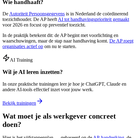
Wie handhaaft?
De
Autoriteit Persoonsgegevens
is in Nederland de coördinerend
toezichthouder. De AP heeft
AI tot handhavingsprioriteit gemaakt
voor 2026 en focust op preventief toezicht.
In de praktijk betekent dit: de AP begint met voorlichting en
waarschuwingen, maar de stap naar handhaving komt.
De AP roept
organisaties actief op
om nu te starten.
AI Training
Wil je AI leren inzetten?
In onze praktische trainingen leer je hoe je ChatGPT, Claude en
andere AI-tools effectief inzet voor jouw werk.
Bekijk trainingen
Wat moet je als werkgever concreet
doen?
Hier is het vijfstappenplan — gebaseerd op de
AP-handreiking
, de