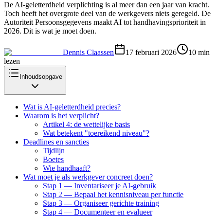
De AI-geletterdheid verplichting is al meer dan een jaar van kracht.
Toch heeft het overgrote deel van de werkgevers niets geregeld. De
Autoriteit Persoonsgegevens maakt AI tot handhavingsprioriteit in
2026. Dit is wat je moet doen.
Dennis Claassen
17 februari 2026
10
min
lezen
Inhoudsopgave
Wat is AI-geletterdheid precies?
Waarom is het verplicht?
Artikel 4: de wettelijke basis
Wat betekent "toereikend niveau"?
Deadlines en sancties
Tijdlijn
Boetes
Wie handhaaft?
Wat moet je als werkgever concreet doen?
Stap 1 — Inventariseer je AI-gebruik
Stap 2 — Bepaal het kennisniveau per functie
Stap 3 — Organiseer gerichte training
Stap 4 — Documenteer en evalueer