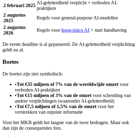
AI-geletterdheid verplicht + verboden AI-
2 februari 2025
praktijken
2 augustus
Regels voor general-purpose AI-modellen
2025
2 augustus
Regels voor
hoog-risico AI
+ start handhaving
2026
De eerste deadline is al gepasseerd. De AI-geletterdheid verplichting
geldt nu al.
Boetes
De boetes zijn niet symbolisch:
•
Tot €35 miljoen of 7% van de wereldwijde omzet
voor
verboden AI-praktijken
•
Tot €15 miljoen of 3% van de omzet
voor schending van
andere verplichtingen (waaronder AI-geletterdheid)
•
Tot €7,5 miljoen of 1,5% van de omzet
voor het
verstrekken van onjuiste informatie
Voor het MKB geldt het laagste van de twee bedragen. Maar ook
dan zijn de consequenties fors.