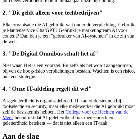
juni deels verouderd. Plan minimaal jaarlijkse bijscholing.
2. "Dit geldt alleen voor techbedrijven"
Elke organisatie die AI gebruikt valt onder de verplichting. Gebruikt
je klantenservice ChatGPT? Gebruikt je marketingteam AI voor
content? Dan ben je een "gebruiker van AI-systemen" in de zin van
de wet.
3. "De Digital Omnibus schaft het af"
Niet waar. Het is een voorstel. En zelfs als het wordt aangenomen,
blijven de hoog-risico verplichtingen bestaan. Wachten is een risico,
niet een strategie.
4. "Onze IT-afdeling regelt dit wel"
AI-geletterdheid is organisatiebreed. IT kan ondersteunen bij
toolselectie en security, maar elke medewerker die AI gebruikt moet
zelf de basiskennis hebben. Het
College voor de Rechten van de
Mens
benadrukt dat AI-geletterdheid ook mensenrechten-
geletterdheid betekent — dat is niet alleen een IT-taak.
Aan de slag