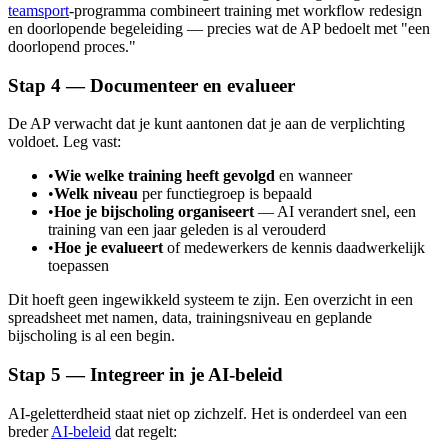
teamsport
-programma combineert training met workflow redesign
en doorlopende begeleiding — precies wat de AP bedoelt met "een
doorlopend proces."
Stap 4 — Documenteer en evalueer
De AP verwacht dat je kunt aantonen dat je aan de verplichting
voldoet. Leg vast:
•
Wie welke training heeft gevolgd
en wanneer
•
Welk niveau
per functiegroep is bepaald
•
Hoe je bijscholing organiseert
— AI verandert snel, een
training van een jaar geleden is al verouderd
•
Hoe je evalueert
of medewerkers de kennis daadwerkelijk
toepassen
Dit hoeft geen ingewikkeld systeem te zijn. Een overzicht in een
spreadsheet met namen, data, trainingsniveau en geplande
bijscholing is al een begin.
Stap 5 — Integreer in je AI-beleid
AI-geletterdheid staat niet op zichzelf. Het is onderdeel van een
breder
AI-beleid
dat regelt: