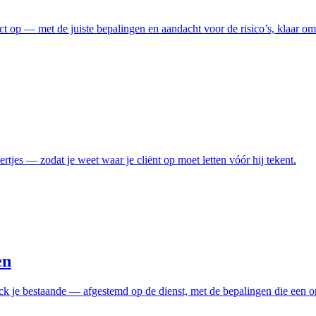
ct op — met de juiste bepalingen en aandacht voor de risico’s, klaar om 
ertjes — zodat je weet waar je cliënt op moet letten vóór hij tekent.
en
eck je bestaande — afgestemd op de dienst, met de bepalingen die een 