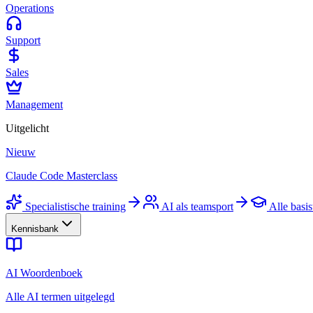
Operations
Support
Sales
Management
Uitgelicht
Nieuw
Claude Code Masterclass
Specialistische training
AI als teamsport
Alle basis
Kennisbank
AI Woordenboek
Alle AI termen uitgelegd