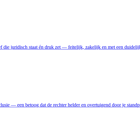
 die juridisch staat én druk zet — feitelijk, zakelijk en met een duidelij
lusie — een betoog dat de rechter helder en overtuigend door je standpu