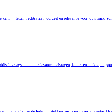
de kern — feiten, rechtsvraag, oordeel en relevantie voor jouw zaak, zond
uridisch vraagstuk — de relevante deelvragen, kaders en aanknopingspunt
re chronologie van de feiten uit stukken, mails en correspondentie, kla