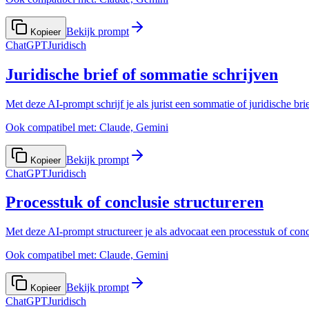
Bekijk prompt
Kopieer
ChatGPT
Juridisch
Juridische brief of sommatie schrijven
Met deze AI-prompt schrijf je als jurist een sommatie of juridische brief
Ook compatibel met:
Claude, Gemini
Bekijk prompt
Kopieer
ChatGPT
Juridisch
Processtuk of conclusie structureren
Met deze AI-prompt structureer je als advocaat een processtuk of conc
Ook compatibel met:
Claude, Gemini
Bekijk prompt
Kopieer
ChatGPT
Juridisch