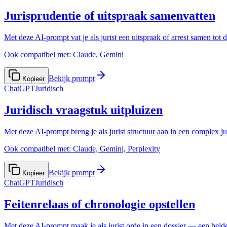
Jurisprudentie of uitspraak samenvatten
Met deze AI-prompt vat je als jurist een uitspraak of arrest samen tot 
Ook compatibel met:
Claude, Gemini
Bekijk prompt
Kopieer
ChatGPT
Juridisch
Juridisch vraagstuk uitpluizen
Met deze AI-prompt breng je als jurist structuur aan in een complex j
Ook compatibel met:
Claude, Gemini, Perplexity
Bekijk prompt
Kopieer
ChatGPT
Juridisch
Feitenrelaas of chronologie opstellen
Met deze AI-prompt maak je als jurist orde in een dossier — een helde