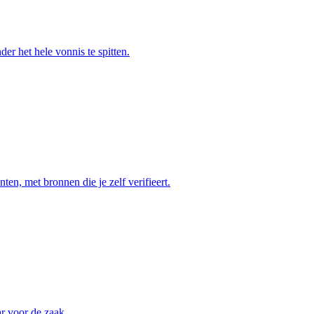
er het hele vonnis te spitten.
en, met bronnen die je zelf verifieert.
ar voor de zaak.