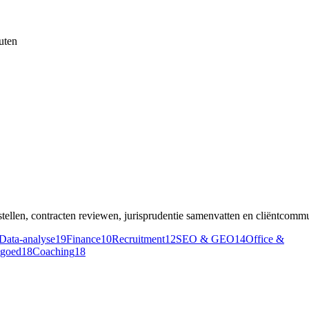
uten
ellen, contracten reviewen, jurisprudentie samenvatten en cliëntcommu
Data-analyse
19
Finance
10
Recruitment
12
SEO & GEO
14
Office &
tgoed
18
Coaching
18