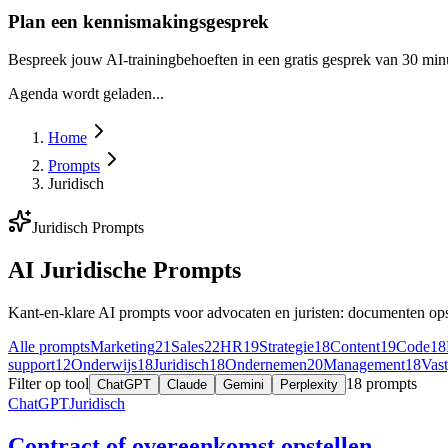
Plan een kennismakingsgesprek
Bespreek jouw AI-trainingbehoeften in een gratis gesprek van 30 min
Agenda wordt geladen...
Home
Prompts
Juridisch
Juridisch
Prompts
AI Juridische Prompts
Kant-en-klare AI prompts voor advocaten en juristen: documenten opst
Alle prompts
Marketing
21
Sales
22
HR
19
Strategie
18
Content
19
Code
18
support
12
Onderwijs
18
Juridisch
18
Ondernemen
20
Management
18
Vas
Filter op tool
18
prompts
ChatGPT
Claude
Gemini
Perplexity
ChatGPT
Juridisch
Contract of overeenkomst opstellen