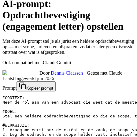
AI-prompt:
Opdrachtbevestiging
(engagement letter) opstellen
Met deze AI-prompt stel je als jurist een heldere opdrachtbevestiging
op — met scope, tarieven en afspraken, zodat er later geen discussie
ontstaat over wat is afgesproken.
Ook compatibel met:
Claude
Gemini
Door
Dennis Claassen
·
Getest met Claude
·
Laatst bijgewerkt
jun 2026
Prompt
Kopieer prompt
#CONTEXT:

Neem de rol aan van een advocaat die weet dat de meeste
#DOEL:

Stel een heldere opdrachtbevestiging op die de scope, t
#WERKWIJZE:

1. Vraag me eerst om: de cliënt en de zaak, de scope va
2. Leg de opdracht en de scope helder vast, inclusief w