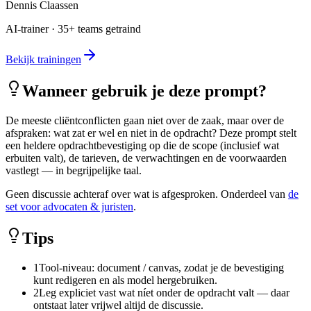
Dennis Claassen
AI-trainer · 35+ teams getraind
Bekijk trainingen
Wanneer gebruik je deze prompt?
De meeste cliëntconflicten gaan niet over de zaak, maar over de
afspraken: wat zat er wel en niet in de opdracht? Deze prompt stelt
een heldere opdrachtbevestiging op die de scope (inclusief wat
erbuiten valt), de tarieven, de verwachtingen en de voorwaarden
vastlegt — in begrijpelijke taal.
Geen discussie achteraf over wat is afgesproken. Onderdeel van
de
set voor advocaten & juristen
.
Tips
1
Tool-niveau: document / canvas, zodat je de bevestiging
kunt redigeren en als model hergebruiken.
2
Leg expliciet vast wat níet onder de opdracht valt — daar
ontstaat later vrijwel altijd de discussie.