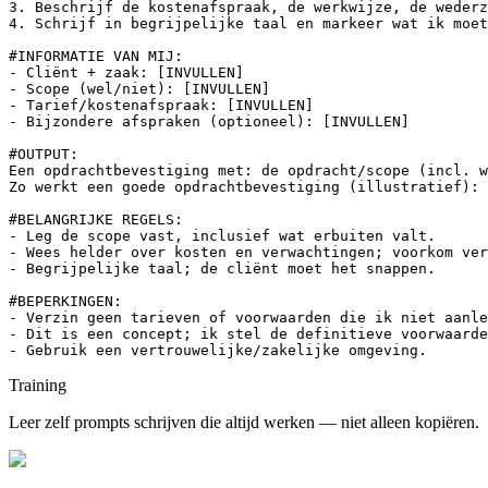
3. Beschrijf de kostenafspraak, de werkwijze, de wederz
4. Schrijf in begrijpelijke taal en markeer wat ik moet
#INFORMATIE VAN MIJ:

- Cliënt + zaak: [INVULLEN]

- Scope (wel/niet): [INVULLEN]

- Tarief/kostenafspraak: [INVULLEN]

- Bijzondere afspraken (optioneel): [INVULLEN]

#OUTPUT:

Een opdrachtbevestiging met: de opdracht/scope (incl. w
Zo werkt een goede opdrachtbevestiging (illustratief): 
#BELANGRIJKE REGELS:

- Leg de scope vast, inclusief wat erbuiten valt.

- Wees helder over kosten en verwachtingen; voorkom ver
- Begrijpelijke taal; de cliënt moet het snappen.

#BEPERKINGEN:

- Verzin geen tarieven of voorwaarden die ik niet aanle
- Dit is een concept; ik stel de definitieve voorwaarde
- Gebruik een vertrouwelijke/zakelijke omgeving.
Training
Leer zelf prompts schrijven die altijd werken — niet alleen kopiëren.