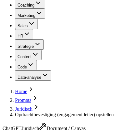
Coaching
Marketing
Sales
HR
Strategie
Content
Code
Data-analyse
Home
Prompts
Juridisch
Opdrachtbevestiging (engagement letter) opstellen
ChatGPT
Juridisch
Document / Canvas