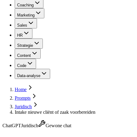
Coaching
Marketing
Sales
HR
Strategie
Content
Code
Data-analyse
Home
Prompts
Juridisch
Intake nieuwe cliënt of zaak voorbereiden
ChatGPT
Juridisch
Gewone chat