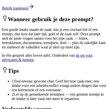
Bekijk trainingen
Wanneer gebruik je deze prompt?
Een goede intake maakt de zaak: mis je een cruciaal feit of een
termijn, dan kost dat later tijd, geld of de zaak zelf. Deze prompt
stelt de juiste vragen samen voor het type zaak — feiten,
betrokkenen, documenten, termijnen, doel — plus de zakelijke kant,
en markeert de valkuilen waar je alert op moet zijn.
In één gesprek alles boven tafel. Onderdeel van
de set voor
advocaten & juristen
.
Tips
1
Tool-niveau: gewone chat. Geef het type zaak mee; een
intake voor een arbeidsconflict vraagt andere dingen dan voor
een burenruzie of een overname.
2
Let op de gemarkeerde termijnen — een gemiste termijn in
de intake is later vaak niet meer te repareren.
Veelgestelde vragen