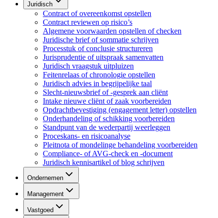
Juridisch
Contract of overeenkomst opstellen
Contract reviewen op risico’s
Algemene voorwaarden opstellen of checken
Juridische brief of sommatie schrijven
Processtuk of conclusie structureren
Jurisprudentie of uitspraak samenvatten
Juridisch vraagstuk uitpluizen
Feitenrelaas of chronologie opstellen
Juridisch advies in begrijpelijke taal
Slecht-nieuwsbrief of -gesprek aan cliënt
Intake nieuwe cliënt of zaak voorbereiden
Opdrachtbevestiging (engagement letter) opstellen
Onderhandeling of schikking voorbereiden
Standpunt van de wederpartij weerleggen
Proceskans- en risicoanalyse
Pleitnota of mondelinge behandeling voorbereiden
Compliance- of AVG-check en -document
Juridisch kennisartikel of blog schrijven
Ondernemen
Management
Vastgoed