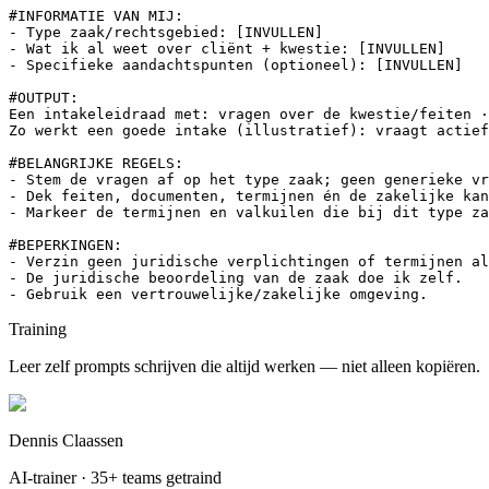
#INFORMATIE VAN MIJ:

- Type zaak/rechtsgebied: [INVULLEN]

- Wat ik al weet over cliënt + kwestie: [INVULLEN]

- Specifieke aandachtspunten (optioneel): [INVULLEN]

#OUTPUT:

Een intakeleidraad met: vragen over de kwestie/feiten ·
Zo werkt een goede intake (illustratief): vraagt actief
#BELANGRIJKE REGELS:

- Stem de vragen af op het type zaak; geen generieke vr
- Dek feiten, documenten, termijnen én de zakelijke kan
- Markeer de termijnen en valkuilen die bij dit type za
#BEPERKINGEN:

- Verzin geen juridische verplichtingen of termijnen al
- De juridische beoordeling van de zaak doe ik zelf.

- Gebruik een vertrouwelijke/zakelijke omgeving.
Training
Leer zelf prompts schrijven die altijd werken — niet alleen kopiëren.
Dennis Claassen
AI-trainer · 35+ teams getraind