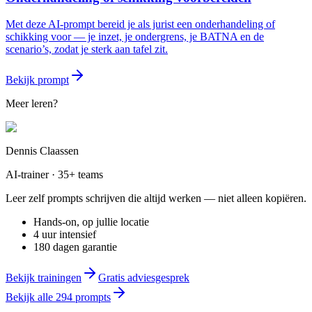
Met deze AI-prompt bereid je als jurist een onderhandeling of
schikking voor — je inzet, je ondergrens, je BATNA en de
scenario’s, zodat je sterk aan tafel zit.
Bekijk prompt
Meer leren?
Dennis Claassen
AI-trainer · 35+ teams
Leer zelf prompts schrijven die altijd werken — niet alleen kopiëren.
Hands-on, op jullie locatie
4 uur intensief
180 dagen garantie
Bekijk trainingen
Gratis adviesgesprek
Bekijk alle
294
prompts