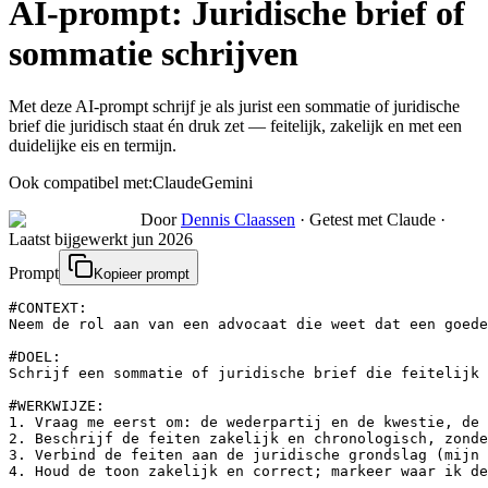
AI-prompt:
Juridische brief of
sommatie schrijven
Met deze AI-prompt schrijf je als jurist een sommatie of juridische
brief die juridisch staat én druk zet — feitelijk, zakelijk en met een
duidelijke eis en termijn.
Ook compatibel met:
Claude
Gemini
Door
Dennis Claassen
·
Getest met Claude
·
Laatst bijgewerkt
jun 2026
Prompt
Kopieer prompt
#CONTEXT:

Neem de rol aan van een advocaat die weet dat een goede
#DOEL:

Schrijf een sommatie of juridische brief die feitelijk 
#WERKWIJZE:

1. Vraag me eerst om: de wederpartij en de kwestie, de 
2. Beschrijf de feiten zakelijk en chronologisch, zonde
3. Verbind de feiten aan de juridische grondslag (mijn 
4. Houd de toon zakelijk en correct; markeer waar ik de