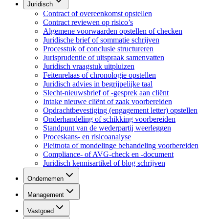
Juridisch
Contract of overeenkomst opstellen
Contract reviewen op risico’s
Algemene voorwaarden opstellen of checken
Juridische brief of sommatie schrijven
Processtuk of conclusie structureren
Jurisprudentie of uitspraak samenvatten
Juridisch vraagstuk uitpluizen
Feitenrelaas of chronologie opstellen
Juridisch advies in begrijpelijke taal
Slecht-nieuwsbrief of -gesprek aan cliënt
Intake nieuwe cliënt of zaak voorbereiden
Opdrachtbevestiging (engagement letter) opstellen
Onderhandeling of schikking voorbereiden
Standpunt van de wederpartij weerleggen
Proceskans- en risicoanalyse
Pleitnota of mondelinge behandeling voorbereiden
Compliance- of AVG-check en -document
Juridisch kennisartikel of blog schrijven
Ondernemen
Management
Vastgoed