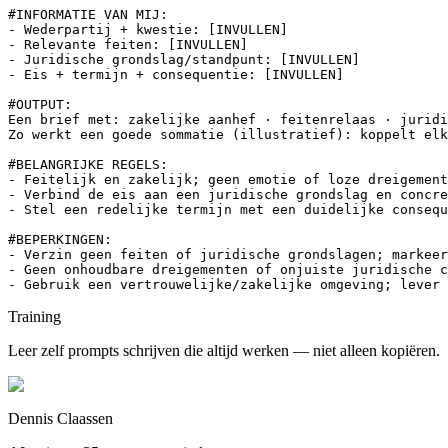
#INFORMATIE VAN MIJ:

- Wederpartij + kwestie: [INVULLEN]

- Relevante feiten: [INVULLEN]

- Juridische grondslag/standpunt: [INVULLEN]

- Eis + termijn + consequentie: [INVULLEN]

#OUTPUT:

Een brief met: zakelijke aanhef · feitenrelaas · juridi
Zo werkt een goede sommatie (illustratief): koppelt elk
#BELANGRIJKE REGELS:

- Feitelijk en zakelijk; geen emotie of loze dreigement
- Verbind de eis aan een juridische grondslag en concre
- Stel een redelijke termijn met een duidelijke consequ
#BEPERKINGEN:

- Verzin geen feiten of juridische grondslagen; markeer
- Geen onhoudbare dreigementen of onjuiste juridische c
- Gebruik een vertrouwelijke/zakelijke omgeving; lever 
Training
Leer zelf prompts schrijven die altijd werken — niet alleen kopiëren.
Dennis Claassen