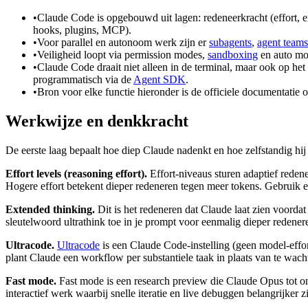
•
Claude Code is opgebouwd uit lagen: redeneerkracht (effort, 
hooks, plugins, MCP).
•
Voor parallel en autonoom werk zijn er
subagents
,
agent teams
•
Veiligheid loopt via permission modes,
sandboxing
en auto mod
•
Claude Code draait niet alleen in de terminal, maar ook op h
programmatisch via de
Agent SDK
.
•
Bron voor elke functie hieronder is de officiele documentatie 
Werkwijze en denkkracht
De eerste laag bepaalt hoe diep Claude nadenkt en hoe zelfstandig hi
Effort levels (reasoning effort).
Effort-niveaus sturen adaptief reden
Hogere effort betekent dieper redeneren tegen meer tokens. Gebruik 
Extended thinking.
Dit is het redeneren dat Claude laat zien voordat
sleutelwoord ultrathink toe in je prompt voor eenmalig dieper redenere
Ultracode.
Ultracode
is een Claude Code-instelling (geen model-effo
plant Claude een workflow per substantiele taak in plaats van te wach
Fast mode.
Fast mode is een research preview die Claude Opus tot ong
interactief werk waarbij snelle iteratie en live debuggen belangrijker