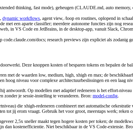
extended thinking, fast mode), geheugen (CLAUDE.md, auto memory, comp
,
dynamic workflows
, agent view, /loop en routines, oplopend in schaa
e met een aparte classifier; meerdere autonome functies zijn nog resea
et web, in VS Code en JetBrains, in de desktop-app, vanuit Slack, Chro
op code.claude.com/docs; research previews zijn expliciet als zodanig 
j doorwerkt. Deze knoppen kosten of besparen tokens en bepalen de bal
eren met de waarden low, medium, high, xhigh en max; de beschikbaarhe
een hoog niveau voor complexe architectuurbeslissingen en een laag n
 hij antwoordt. Op modellen met adaptief redeneren is het effort-niveau d
n zonder je sessie-instelling te veranderen. Bron:
model-config
.
rtniveau) die xhigh-redeneren combineert met automatische orkestratie
ten tot jij erom vraagt. Gebruik het voor groot, meerstaps werk; reken
eveer 2,5x sneller maakt tegen hogere kosten per token; de modelkwalite
 zijn dan kostenefficientie. Niet beschikbaar in de VS Code-extensie. Br