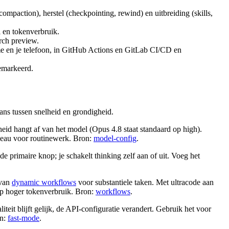
action), herstel (checkpointing, rewind) en uitbreiding (skills,
l en tokenverbruik.
rch preview.
me en je telefoon, in GitHub Actions en GitLab CI/CD en
gemarkeerd.
ans tussen snelheid en grondigheid.
id hangt af van het model (Opus 4.8 staat standaard op high).
iveau voor routinewerk. Bron:
model-config
.
e primaire knop; je schakelt thinking zelf aan of uit. Voeg het
 van
dynamic workflows
voor substantiele taken. Met ultracode aan
 op hoger tokenverbruik. Bron:
workflows
.
it blijft gelijk, de API-configuratie verandert. Gebruik het voor
on:
fast-mode
.