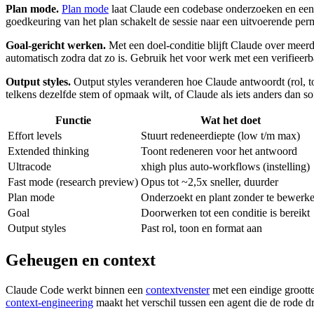
Plan mode.
Plan mode
laat Claude een codebase onderzoeken en een 
goedkeuring van het plan schakelt de sessie naar een uitvoerende pe
Goal-gericht werken.
Met een doel-conditie blijft Claude over meerder
automatisch zodra dat zo is. Gebruik het voor werk met een verifieerbar
Output styles.
Output styles veranderen hoe Claude antwoordt (rol, to
telkens dezelfde stem of opmaak wilt, of Claude als iets anders dan s
Functie
Wat het doet
Effort levels
Stuurt redeneerdiepte (low t/m max)
Extended thinking
Toont redeneren voor het antwoord
Ultracode
xhigh plus auto-workflows (instelling)
Fast mode (research preview)
Opus tot ~2,5x sneller, duurder
Plan mode
Onderzoekt en plant zonder te bewerk
Goal
Doorwerken tot een conditie is bereikt
Output styles
Past rol, toon en format aan
Geheugen en context
Claude Code werkt binnen een
contextvenster
met een eindige grootte
context-engineering
maakt het verschil tussen een agent die de rode d