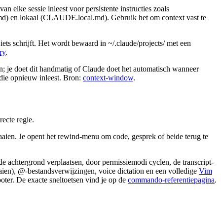
n elke sessie inleest voor persistente instructies zoals
md) en lokaal (CLAUDE.local.md). Gebruik het om context vast te
ets schrijft. Het wordt bewaard in ~/.claude/projects/ met een
ry
.
n; je doet dit handmatig of Claude doet het automatisch wanneer
die opnieuw inleest. Bron:
context-window
.
recte regie.
raaien. Je opent het rewind-menu om code, gesprek of beide terug te
 de achtergrond verplaatsen, door permissiemodi cyclen, de transcript-
aien), @-bestandsverwijzingen, voice dictation en een volledige
Vim
footer. De exacte sneltoetsen vind je op de
commando-referentiepagina
.