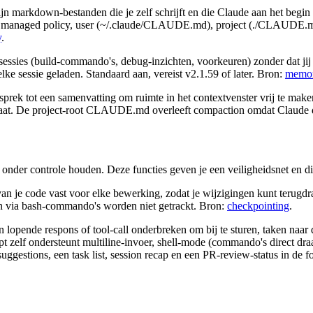
jn markdown-bestanden die je zelf schrijft en die Claude aan het begin va
es: managed policy, user (~/.claude/CLAUDE.md), project (./CLAUDE.
y
.
essies (build-commando's, debug-inzichten, voorkeuren) zonder dat jij i
sessie geladen. Standaard aan, vereist v2.1.59 of later. Bron:
memo
prek tot een samenvatting om ruimte in het contextvenster vrij te make
 gaat. De project-root CLAUDE.md overleeft compaction omdat Claude 
 onder controle houden. Deze functies geven je een veiligheidsnet en di
van je code vast voor elke bewerking, zodat je wijzigingen kunt terugd
gen via bash-commando's worden niet getrackt. Bron:
checkpointing
.
n lopende respons of tool-call onderbreken om bij te sturen, taken naar
 zelf ondersteunt multiline-invoer, shell-mode (commando's direct dra
suggestions, een task list, session recap en een PR-review-status in de 