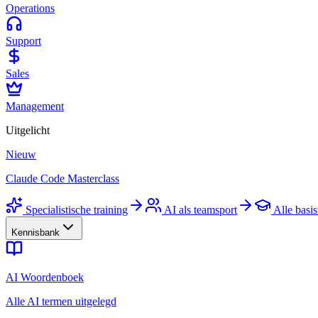
Operations
Support
Sales
Management
Uitgelicht
Nieuw
Claude Code Masterclass
Specialistische training
AI als teamsport
Alle basis
Kennisbank
AI Woordenboek
Alle AI termen uitgelegd