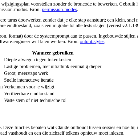
wijzigingsplan voorstellen zonder de broncode te bewerken. Gebruik he
rmission-modus. Bron:
permission-modes
.
e turns doorwerken zonder dat je elke stap aanstuurt; een klein, snel mo
e eindtoestand, zoals een migratie tot alle tests slagen (vereist v2.1.13
on, format) door de systeemprompt aan te passen. Ingebouwde stijlen zi
oftware-engineer wilt laten werken. Bron:
output-styles
.
Wanneer gebruiken
Diepte afwegen tegen tokenkosten
Lastige problemen, met ultrathink eenmalig dieper
Groot, meerstaps werk
Snelle interactieve iteratie
en
Verkennen voor je wijzigt
Verifieerbare eindtoestand
Vaste stem of niet-technische rol
. Deze functies bepalen wat Claude onthoudt tussen sessies en hoe hij 
raad vasthoudt en een die zichzelf telkens opnieuw moet inlezen.