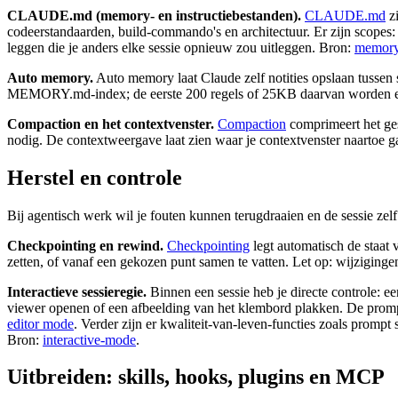
CLAUDE.md (memory- en instructiebestanden).
CLAUDE.md
zi
codeerstandaarden, build-commando's en architectuur. Er zijn scop
leggen die je anders elke sessie opnieuw zou uitleggen. Bron:
memor
Auto memory.
Auto memory laat Claude zelf notities opslaan tussen s
MEMORY.md-index; de eerste 200 regels of 25KB daarvan worden elke 
Compaction en het contextvenster.
Compaction
comprimeert het ges
nodig. De contextweergave laat zien waar je contextvenster naartoe
Herstel en controle
Bij agentisch werk wil je fouten kunnen terugdraaien en de sessie zelf
Checkpointing en rewind.
Checkpointing
legt automatisch de staat 
zetten, of vanaf een gekozen punt samen te vatten. Let op: wijzigin
Interactieve sessieregie.
Binnen een sessie heb je directe controle: ee
viewer openen of een afbeelding van het klembord plakken. De prompt
editor mode
. Verder zijn er kwaliteit-van-leven-functies zoals prompt 
Bron:
interactive-mode
.
Uitbreiden: skills, hooks, plugins en MCP