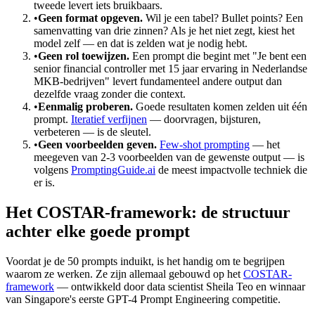
tweede levert iets bruikbaars.
•
Geen format opgeven.
Wil je een tabel? Bullet points? Een
samenvatting van drie zinnen? Als je het niet zegt, kiest het
model zelf — en dat is zelden wat je nodig hebt.
•
Geen rol toewijzen.
Een prompt die begint met "Je bent een
senior financial controller met 15 jaar ervaring in Nederlandse
MKB-bedrijven" levert fundamenteel andere output dan
dezelfde vraag zonder die context.
•
Eenmalig proberen.
Goede resultaten komen zelden uit één
prompt.
Iteratief verfijnen
— doorvragen, bijsturen,
verbeteren — is de sleutel.
•
Geen voorbeelden geven.
Few-shot prompting
— het
meegeven van 2-3 voorbeelden van de gewenste output — is
volgens
PromptingGuide.ai
de meest impactvolle techniek die
er is.
Het COSTAR-framework: de structuur
achter elke goede prompt
Voordat je de 50 prompts induikt, is het handig om te begrijpen
waarom ze werken. Ze zijn allemaal gebouwd op het
COSTAR-
framework
— ontwikkeld door data scientist Sheila Teo en winnaar
van Singapore's eerste GPT-4 Prompt Engineering competitie.