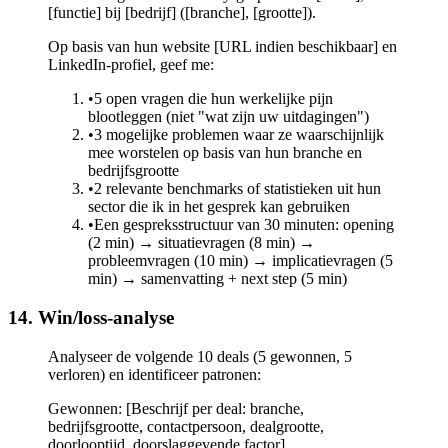
[functie] bij [bedrijf] ([branche], [grootte]).
Op basis van hun website [URL indien beschikbaar] en
LinkedIn-profiel, geef me:
•
5 open vragen die hun werkelijke pijn
blootleggen (niet "wat zijn uw uitdagingen")
•
3 mogelijke problemen waar ze waarschijnlijk
mee worstelen op basis van hun branche en
bedrijfsgrootte
•
2 relevante benchmarks of statistieken uit hun
sector die ik in het gesprek kan gebruiken
•
Een gespreksstructuur van 30 minuten: opening
(2 min) → situatievragen (8 min) →
probleemvragen (10 min) → implicatievragen (5
min) → samenvatting + next step (5 min)
14. Win/loss-analyse
Analyseer de volgende 10 deals (5 gewonnen, 5
verloren) en identificeer patronen:
Gewonnen: [Beschrijf per deal: branche,
bedrijfsgrootte, contactpersoon, dealgrootte,
doorlooptijd, doorslaggevende factor]