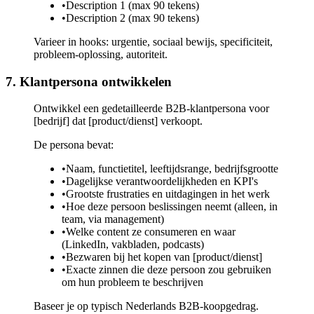
•
Description 1 (max 90 tekens)
•
Description 2 (max 90 tekens)
Varieer in hooks: urgentie, sociaal bewijs, specificiteit,
probleem-oplossing, autoriteit.
7. Klantpersona ontwikkelen
Ontwikkel een gedetailleerde B2B-klantpersona voor
[bedrijf] dat [product/dienst] verkoopt.
De persona bevat:
•
Naam, functietitel, leeftijdsrange, bedrijfsgrootte
•
Dagelijkse verantwoordelijkheden en KPI's
•
Grootste frustraties en uitdagingen in het werk
•
Hoe deze persoon beslissingen neemt (alleen, in
team, via management)
•
Welke content ze consumeren en waar
(LinkedIn, vakbladen, podcasts)
•
Bezwaren bij het kopen van [product/dienst]
•
Exacte zinnen die deze persoon zou gebruiken
om hun probleem te beschrijven
Baseer je op typisch Nederlands B2B-koopgedrag.