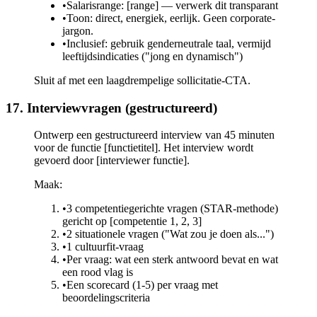
•
Salarisrange: [range] — verwerk dit transparant
•
Toon: direct, energiek, eerlijk. Geen corporate-
jargon.
•
Inclusief: gebruik genderneutrale taal, vermijd
leeftijdsindicaties ("jong en dynamisch")
Sluit af met een laagdrempelige sollicitatie-CTA.
17. Interviewvragen (gestructureerd)
Ontwerp een gestructureerd interview van 45 minuten
voor de functie [functietitel]. Het interview wordt
gevoerd door [interviewer functie].
Maak:
•
3 competentiegerichte vragen (STAR-methode)
gericht op [competentie 1, 2, 3]
•
2 situationele vragen ("Wat zou je doen als...")
•
1 cultuurfit-vraag
•
Per vraag: wat een sterk antwoord bevat en wat
een rood vlag is
•
Een scorecard (1-5) per vraag met
beoordelingscriteria