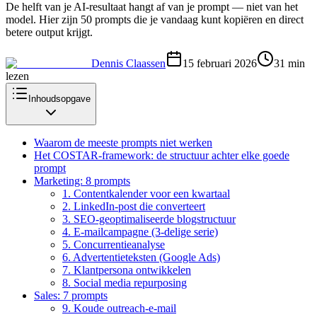
De helft van je AI-resultaat hangt af van je prompt — niet van het
model. Hier zijn 50 prompts die je vandaag kunt kopiëren en direct
betere output krijgt.
Dennis Claassen
15 februari 2026
31
min
lezen
Inhoudsopgave
Waarom de meeste prompts niet werken
Het COSTAR-framework: de structuur achter elke goede
prompt
Marketing: 8 prompts
1. Contentkalender voor een kwartaal
2. LinkedIn-post die converteert
3. SEO-geoptimaliseerde blogstructuur
4. E-mailcampagne (3-delige serie)
5. Concurrentieanalyse
6. Advertentieteksten (Google Ads)
7. Klantpersona ontwikkelen
8. Social media repurposing
Sales: 7 prompts
9. Koude outreach-e-mail