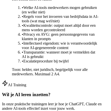
•
Welke AI-tools medewerkers mogen gebruiken
(en welke niet)
•
Regels voor het invoeren van bedrijfsdata in AI-
tools (wat mag wel/niet)
•
Kwaliteitscontrole: output moet altijd door een
mens worden gecontroleerd
•
Privacy en AVG: geen persoonsgegevens van
klanten in prompts
•
Intellectueel eigendom: wie is verantwoordelijk
voor AI-gegenereerde content
•
Transparantie: wanneer moet je vermelden dat
AI is gebruikt
•
Escalatieprocedure bij twijfel
Toon: helder, niet juridisch, begrijpelijk voor alle
medewerkers. Maximaal 2 A4.
AI Training
Wil je AI leren inzetten?
In onze praktische trainingen leer je hoe je ChatGPT, Claude en
andere AI-tools effectief inzet voor jouw werk.