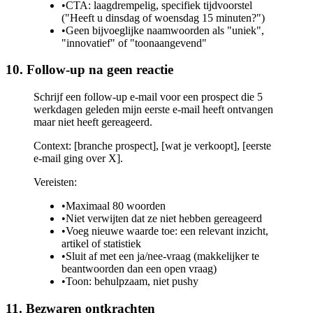
•
CTA: laagdrempelig, specifiek tijdvoorstel
("Heeft u dinsdag of woensdag 15 minuten?")
•
Geen bijvoeglijke naamwoorden als "uniek",
"innovatief" of "toonaangevend"
10. Follow-up na geen reactie
Schrijf een follow-up e-mail voor een prospect die 5
werkdagen geleden mijn eerste e-mail heeft ontvangen
maar niet heeft gereageerd.
Context: [branche prospect], [wat je verkoopt], [eerste
e-mail ging over X].
Vereisten:
•
Maximaal 80 woorden
•
Niet verwijten dat ze niet hebben gereageerd
•
Voeg nieuwe waarde toe: een relevant inzicht,
artikel of statistiek
•
Sluit af met een ja/nee-vraag (makkelijker te
beantwoorden dan een open vraag)
•
Toon: behulpzaam, niet pushy
11. Bezwaren ontkrachten