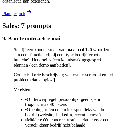
organisatie kan betekenen.
Plan gesprek
Sales: 7 prompts
9. Koude outreach-e-mail
Schrijf een koude e-mail van maximaal 120 woorden
aan een [functietitel] bij een [type bedrijf, grootte,
branche]. Het doel is [een kennismakingsgesprek
plannen / een demo aanbieden].
Context: [korte beschrijving van wat je verkoopt en het
probleem dat je oplost].
Vereisten:
•
Onderwerpregel: persoonlijk, geen spam-
triggers, max 40 tekens
•
Opening: refereer aan iets specifieks van hun
bedrijf (website, LinkedIn, recent nieuws)
•
Midden: één concreet resultaat dat je voor een
vergelijkbaar bedrijf hebt behaald