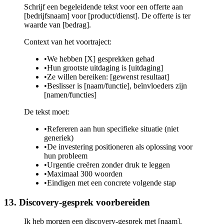
Schrijf een begeleidende tekst voor een offerte aan
[bedrijfsnaam] voor [product/dienst]. De offerte is ter
waarde van [bedrag].
Context van het voortraject:
•
We hebben [X] gesprekken gehad
•
Hun grootste uitdaging is [uitdaging]
•
Ze willen bereiken: [gewenst resultaat]
•
Beslisser is [naam/functie], beïnvloeders zijn
[namen/functies]
De tekst moet:
•
Refereren aan hun specifieke situatie (niet
generiek)
•
De investering positioneren als oplossing voor
hun probleem
•
Urgentie creëren zonder druk te leggen
•
Maximaal 300 woorden
•
Eindigen met een concrete volgende stap
13. Discovery-gesprek voorbereiden
Ik heb morgen een discovery-gesprek met [naam],