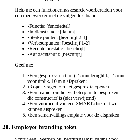
Help me een functioneringsgesprek voorbereiden voor
een medewerker met de volgende situatie:
•
Functie: [functietitel]
•
In dienst sinds: [datum]
•
Sterke punten: [beschrijf 2-3]
•
Verbeterpunten: [beschrijf 1-2]
•
Recente prestatie: [beschrijf]
•
Aandachtspunt: [beschrijf]
Geef me:
•
Een gespreksstructuur (15 min terugblik, 15 min
vooruitblik, 10 min afspraken)
•
3 open vragen om het gesprek te openen
•
Een manier om het verbeterpunt te bespreken
die constructief is (niet verwijtend)
•
Een voorbeeld van een SMART-doel dat we
kunnen afspreken
•
Een samenvattingstemplate voor de afspraken
20. Employer branding tekst
Schrijf een "Werken bij [bedrijfsnaam]"-pagina voor