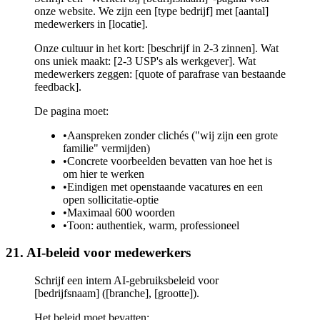
onze website. We zijn een [type bedrijf] met [aantal]
medewerkers in [locatie].
Onze cultuur in het kort: [beschrijf in 2-3 zinnen]. Wat
ons uniek maakt: [2-3 USP's als werkgever]. Wat
medewerkers zeggen: [quote of parafrase van bestaande
feedback].
De pagina moet:
•
Aanspreken zonder clichés ("wij zijn een grote
familie" vermijden)
•
Concrete voorbeelden bevatten van hoe het is
om hier te werken
•
Eindigen met openstaande vacatures en een
open sollicitatie-optie
•
Maximaal 600 woorden
•
Toon: authentiek, warm, professioneel
21. AI-beleid voor medewerkers
Schrijf een intern AI-gebruiksbeleid voor
[bedrijfsnaam] ([branche], [grootte]).
Het beleid moet bevatten: