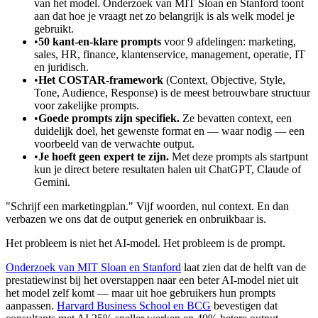
van het model. Onderzoek van MIT Sloan en Stanford toont
aan dat hoe je vraagt net zo belangrijk is als welk model je
gebruikt.
•
50 kant-en-klare prompts
voor 9 afdelingen: marketing,
sales, HR, finance, klantenservice, management, operatie, IT
en juridisch.
•
Het COSTAR-framework
(Context, Objective, Style,
Tone, Audience, Response) is de meest betrouwbare structuur
voor zakelijke prompts.
•
Goede prompts zijn specifiek.
Ze bevatten context, een
duidelijk doel, het gewenste format en — waar nodig — een
voorbeeld van de verwachte output.
•
Je hoeft geen expert te zijn.
Met deze prompts als startpunt
kun je direct betere resultaten halen uit ChatGPT, Claude of
Gemini.
"Schrijf een marketingplan." Vijf woorden, nul context. En dan
verbazen we ons dat de output generiek en onbruikbaar is.
Het probleem is niet het AI-model. Het probleem is de prompt.
Onderzoek van MIT Sloan en Stanford
laat zien dat de helft van de
prestatiewinst bij het overstappen naar een beter AI-model niet uit
het model zelf komt — maar uit hoe gebruikers hun prompts
aanpassen.
Harvard Business School en BCG
bevestigen dat