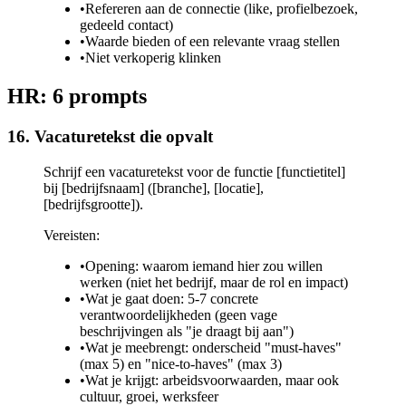
•
Refereren aan de connectie (like, profielbezoek,
gedeeld contact)
•
Waarde bieden of een relevante vraag stellen
•
Niet verkoperig klinken
HR: 6 prompts
16. Vacaturetekst die opvalt
Schrijf een vacaturetekst voor de functie [functietitel]
bij [bedrijfsnaam] ([branche], [locatie],
[bedrijfsgrootte]).
Vereisten:
•
Opening: waarom iemand hier zou willen
werken (niet het bedrijf, maar de rol en impact)
•
Wat je gaat doen: 5-7 concrete
verantwoordelijkheden (geen vage
beschrijvingen als "je draagt bij aan")
•
Wat je meebrengt: onderscheid "must-haves"
(max 5) en "nice-to-haves" (max 3)
•
Wat je krijgt: arbeidsvoorwaarden, maar ook
cultuur, groei, werksfeer