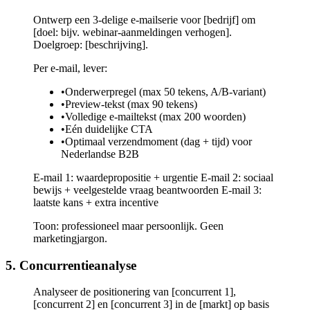
Ontwerp een 3-delige e-mailserie voor [bedrijf] om
[doel: bijv. webinar-aanmeldingen verhogen].
Doelgroep: [beschrijving].
Per e-mail, lever:
•
Onderwerpregel (max 50 tekens, A/B-variant)
•
Preview-tekst (max 90 tekens)
•
Volledige e-mailtekst (max 200 woorden)
•
Eén duidelijke CTA
•
Optimaal verzendmoment (dag + tijd) voor
Nederlandse B2B
E-mail 1: waardepropositie + urgentie E-mail 2: sociaal
bewijs + veelgestelde vraag beantwoorden E-mail 3:
laatste kans + extra incentive
Toon: professioneel maar persoonlijk. Geen
marketingjargon.
5. Concurrentieanalyse
Analyseer de positionering van [concurrent 1],
[concurrent 2] en [concurrent 3] in de [markt] op basis