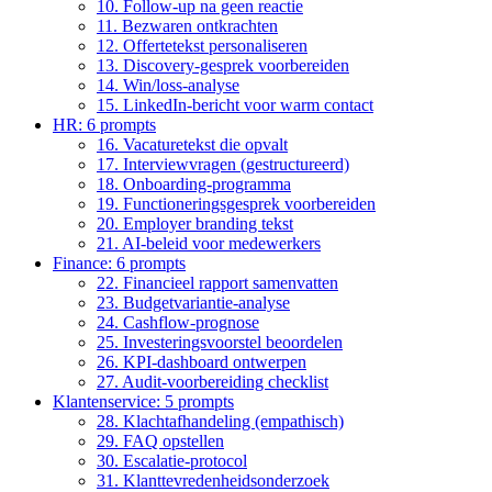
10. Follow-up na geen reactie
11. Bezwaren ontkrachten
12. Offertetekst personaliseren
13. Discovery-gesprek voorbereiden
14. Win/loss-analyse
15. LinkedIn-bericht voor warm contact
HR: 6 prompts
16. Vacaturetekst die opvalt
17. Interviewvragen (gestructureerd)
18. Onboarding-programma
19. Functioneringsgesprek voorbereiden
20. Employer branding tekst
21. AI-beleid voor medewerkers
Finance: 6 prompts
22. Financieel rapport samenvatten
23. Budgetvariantie-analyse
24. Cashflow-prognose
25. Investeringsvoorstel beoordelen
26. KPI-dashboard ontwerpen
27. Audit-voorbereiding checklist
Klantenservice: 5 prompts
28. Klachtafhandeling (empathisch)
29. FAQ opstellen
30. Escalatie-protocol
31. Klanttevredenheidsonderzoek