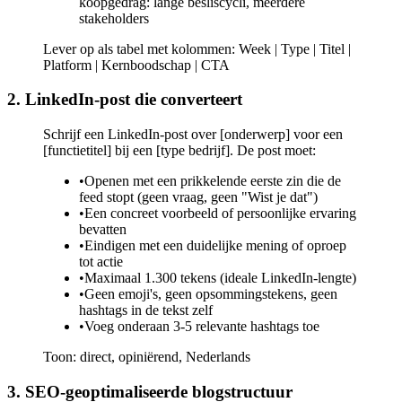
koopgedrag: lange besliscycli, meerdere
stakeholders
Lever op als tabel met kolommen: Week | Type | Titel |
Platform | Kernboodschap | CTA
2. LinkedIn-post die converteert
Schrijf een LinkedIn-post over [onderwerp] voor een
[functietitel] bij een [type bedrijf]. De post moet:
•
Openen met een prikkelende eerste zin die de
feed stopt (geen vraag, geen "Wist je dat")
•
Een concreet voorbeeld of persoonlijke ervaring
bevatten
•
Eindigen met een duidelijke mening of oproep
tot actie
•
Maximaal 1.300 tekens (ideale LinkedIn-lengte)
•
Geen emoji's, geen opsommingstekens, geen
hashtags in de tekst zelf
•
Voeg onderaan 3-5 relevante hashtags toe
Toon: direct, opiniërend, Nederlands
3. SEO-geoptimaliseerde blogstructuur