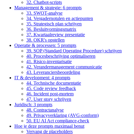
32. Chatbot-scripts
Management & strategie: 6 prompts
33. SWOT-analyse
34. Vergadernotulen en actiepunten
35. Strategisch plan schrijven
36. Besluitvormingsmatrix
37. Kwartaalreview presentatie
38. OKR's opstellen
Operatie & processen: 5 prompts
39. SOP (Standard Operating Procedure) schrijven
40. Procesbeschrijving optimaliseren
41. Risico-inventarisatie
42. Verandermanagement communicatie
43. Leveranciersbeoordeling
IT & development: 4 prompts
44. Technische documentatie
45. Code review feedback
46. Incident post-mortem
47. User story schrijven
Juridisch: 3 prompts
48. Contractanalyse
49. Privacyverklaring (AVG-conform)
50. EU AI Act compliance-check
Hoe je deze prompts maximaal benut
Vervang de placeholders