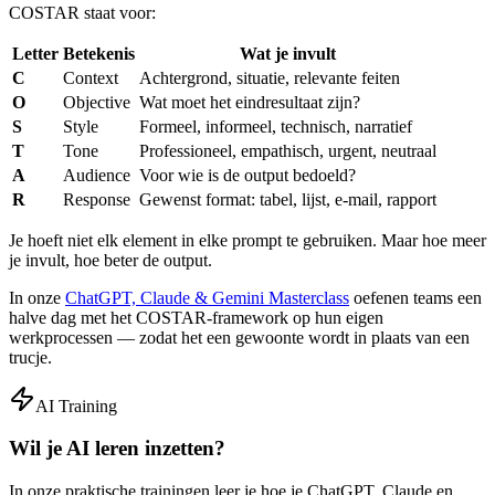
COSTAR staat voor:
Letter
Betekenis
Wat je invult
C
Context
Achtergrond, situatie, relevante feiten
O
Objective
Wat moet het eindresultaat zijn?
S
Style
Formeel, informeel, technisch, narratief
T
Tone
Professioneel, empathisch, urgent, neutraal
A
Audience
Voor wie is de output bedoeld?
R
Response
Gewenst format: tabel, lijst, e-mail, rapport
Je hoeft niet elk element in elke prompt te gebruiken. Maar hoe meer
je invult, hoe beter de output.
In onze
ChatGPT, Claude & Gemini Masterclass
oefenen teams een
halve dag met het COSTAR-framework op hun eigen
werkprocessen — zodat het een gewoonte wordt in plaats van een
trucje.
AI Training
Wil je AI leren inzetten?
In onze praktische trainingen leer je hoe je ChatGPT, Claude en