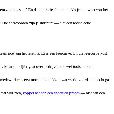
 ze oplossen." En dat is precies het punt. Als je niet weet wat het
 Die antwoorden zijn je startpunt — niet een toolselectie.
eam nog aan het leren is. Er is een leercurve. En die leercurve kost
s. Maar dat cijfer gaat over bedrijven die wel tools hebben
e medewerkers eerst moeten ontdekken wat werkt voordat het echt gaat
taat wilt zien,
koppel het aan een specifiek proces
— niet aan een