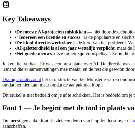
Key Takeaways
•
De meeste AI-projecten mislukken
— niet door de technolog
•
"Iedereen een licentie en succes"
is de populairste en slecht
•
De kloof directie-werkvloer
is de kern van het probleem. Wie 
•
AI-geletterdheid is al een jaar wettelijk verplicht
, maar de 
•
Het goede nieuws
: deze fouten zijn voorspelbaar. En in dit art
Je kent het verhaal. Er was een presentatie over AI. De directie wa
iemand die er samenvattingen mee maakt, en de rest die gewoon doorga
Dialogic onderzocht
het in opdracht van het Ministerie van Economisc
omdat het niet kan, maar omdat de aanpak niet klopt.
Dit artikel is niet bedoeld om je af te schrikken. Het is bedoeld om j
Fout 1 — Je begint met de tool in plaats v
De meest gemaakte fout. Je ziet een demo van Copilot, leest over
Cla
aanschaffen.