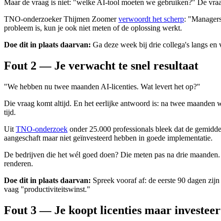
Maar de vraag is niet: "welke AI-tool moeten we gebruiken?" De vra
TNO-onderzoeker Thijmen Zoomer
verwoordt het scherp
: "Managers
probleem is, kun je ook niet meten of de oplossing werkt.
Doe dit in plaats daarvan:
Ga deze week bij drie collega's langs en v
Fout 2 — Je verwacht te snel resultaat
"We hebben nu twee maanden AI-licenties. Wat levert het op?"
Die vraag komt altijd. En het eerlijke antwoord is: na twee maanden wa
tijd.
Uit
TNO-onderzoek
onder 25.000 professionals bleek dat de gemiddeld
aangeschaft maar niet geïnvesteerd hebben in goede implementatie.
De bedrijven die het wél goed doen? Die meten pas na drie maanden. 
renderen.
Doe dit in plaats daarvan:
Spreek vooraf af: de eerste 90 dagen zijn
vaag "productiviteitswinst."
Fout 3 — Je koopt licenties maar investeert