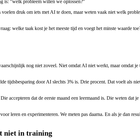
ag is: "welk probleem willen we oplossen?"
 voelen druk om iets met AI te doen, maar weten vaak niet welk probleem
raag: welke taak kost je het meeste tijd en voegt het minste waarde toe?
arschijnlijk nog niet zoveel. Niet omdat AI niet werkt, maar omdat je t
e tijdsbesparing door AI slechts 3% is. Drie procent. Dat voelt als niet
Die accepteren dat de eerste maand een leermaand is. Die weten dat j
 voor leren en experimenteren. We meten pas daarna. En als je dan resul
 niet in training