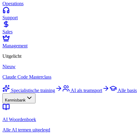
Operations
Support
Sales
Management
Uitgelicht
Nieuw
Claude Code Masterclass
Specialistische training
AI als teamsport
Alle basis
Kennisbank
AI Woordenboek
Alle AI termen uitgelegd