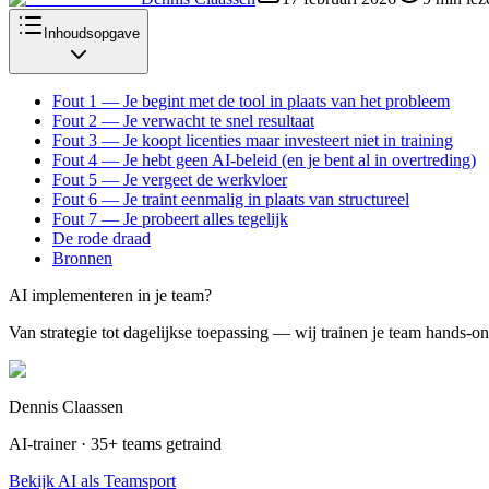
Inhoudsopgave
Fout 1 — Je begint met de tool in plaats van het probleem
Fout 2 — Je verwacht te snel resultaat
Fout 3 — Je koopt licenties maar investeert niet in training
Fout 4 — Je hebt geen AI-beleid (en je bent al in overtreding)
Fout 5 — Je vergeet de werkvloer
Fout 6 — Je traint eenmalig in plaats van structureel
Fout 7 — Je probeert alles tegelijk
De rode draad
Bronnen
AI implementeren in je team?
Van strategie tot dagelijkse toepassing — wij trainen je team hands-on
Dennis Claassen
AI-trainer · 35+ teams getraind
Bekijk AI als Teamsport