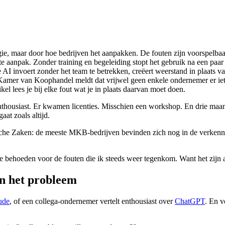
ie, maar door hoe bedrijven het aanpakken. De fouten zijn voorspelbaa
ste aanpak. Zonder training en begeleiding stopt het gebruik na een paa
AI invoert zonder het team te betrekken, creëert weerstand in plaats va
Kamer van Koophandel meldt dat vrijwel geen enkele ondernemer er iet
ikel lees je bij elke fout wat je in plaats daarvan moet doen.
s enthousiast. Er kwamen licenties. Misschien een workshop. En drie m
at zoals altijd.
he Zaken: de meeste MKB-bedrijven bevinden zich nog in de verkennend
e te behoeden voor de fouten die ik steeds weer tegenkom. Want het zijn 
an het probleem
ude
, of een collega-ondernemer vertelt enthousiast over
ChatGPT
. En v