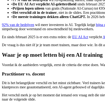
•
De EU AI Act verplicht AI-geletterdheid
sinds februari 2025
•
Prijzen lopen uiteen
van gratis (Nationale AI-Cursus) tot €9
•
Het verschil zit in de trainer
, niet in de slides. Een practiti
•
De meeste trainingen dekken alleen ChatGPT.
In 2026 heb 
92% van de bedrijven
wil meer investeren in AI. Tegelijk krijgt
bijna
simpelweg door weerstand en onwetendheid bij medewerkers.
En sinds februari 2025 is er een extra reden: de
EU AI Act
verplicht
A
De vraag is dus niet óf je je team moet trainen, maar door wie. In dit a
Waar je op moet letten bij een AI training
Voordat ik de aanbieders vergelijk, eerst de criteria die ertoe doen. Wa
Practitioner vs. docent
Dit is het belangrijkste verschil en het minst zichtbare. Veel trainer
klantproces mee geautomatiseerd, een AI-agent gebouwd of dagelijks
Het verschil merk je op het moment dat iemand een vraag stelt die niet i
naar de volgende slide.