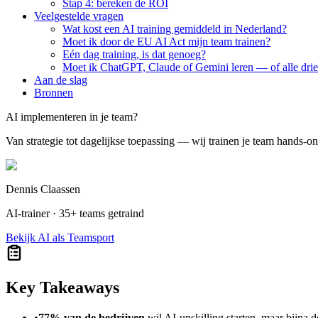
Stap 4: bereken de ROI
Veelgestelde vragen
Wat kost een AI training gemiddeld in Nederland?
Moet ik door de EU AI Act mijn team trainen?
Eén dag training, is dat genoeg?
Moet ik ChatGPT, Claude of Gemini leren — of alle dri
Aan de slag
Bronnen
AI implementeren in je team?
Van strategie tot dagelijkse toepassing — wij trainen je team hands-on
Dennis Claassen
AI-trainer · 35+ teams getraind
Bekijk AI als Teamsport
Key Takeaways
•
77% van de bedrijven
wil AI-upskilling starten, maar bijna d