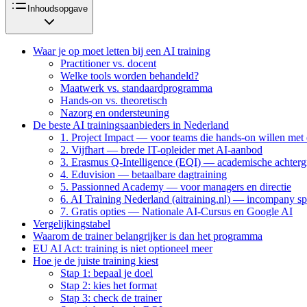
Inhoudsopgave
Waar je op moet letten bij een AI training
Practitioner vs. docent
Welke tools worden behandeld?
Maatwerk vs. standaardprogramma
Hands-on vs. theoretisch
Nazorg en ondersteuning
De beste AI trainingsaanbieders in Nederland
1. Project Impact — voor teams die hands-on willen met e
2. Vijfhart — brede IT-opleider met AI-aanbod
3. Erasmus Q-Intelligence (EQI) — academische achter
4. Eduvision — betaalbare dagtraining
5. Passionned Academy — voor managers en directie
6. AI Training Nederland (aitraining.nl) — incompany spe
7. Gratis opties — Nationale AI-Cursus en Google AI
Vergelijkingstabel
Waarom de trainer belangrijker is dan het programma
EU AI Act: training is niet optioneel meer
Hoe je de juiste training kiest
Stap 1: bepaal je doel
Stap 2: kies het format
Stap 3: check de trainer