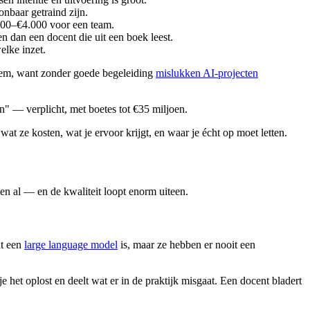
onbaar getraind zijn.
.500–€4.000 voor een team.
en dan een docent die uit een boek leest.
lke inzet.
leem, want zonder goede begeleiding
mislukken AI-projecten
" — verplicht, met boetes tot €35 miljoen.
 wat ze kosten, wat je ervoor krijgt, en waar je écht op moet letten.
en al — en de kwaliteit loopt enorm uiteen.
at een
large language model
is, maar ze hebben er nooit een
je het oplost en deelt wat er in de praktijk misgaat. Een docent bladert