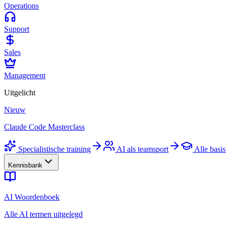
Operations
Support
Sales
Management
Uitgelicht
Nieuw
Claude Code Masterclass
Specialistische training
AI als teamsport
Alle basis
Kennisbank
AI Woordenboek
Alle AI termen uitgelegd