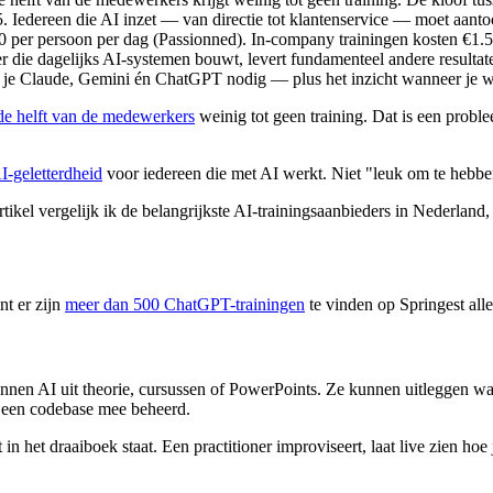
. Iedereen die AI inzet — van directie tot klantenservice — moet aanto
50 per persoon per dag (Passionned). In-company trainingen kosten €1
oner die dagelijks AI-systemen bouwt, levert fundamenteel andere resultat
je Claude, Gemini én ChatGPT nodig — plus het inzicht wanneer je we
 de helft van de medewerkers
weinig tot geen training. Dat is een prob
I-geletterdheid
voor iedereen die met AI werkt. Niet "leuk om te hebben
rtikel vergelijk ik de belangrijkste AI-trainingsaanbieders in Nederland,
nt er zijn
meer dan 500 ChatGPT-trainingen
te vinden op Springest alle
s kennen AI uit theorie, cursussen of PowerPoints. Ze kunnen uitleggen w
 een codebase mee beheerd.
n het draaiboek staat. Een practitioner improviseert, laat live zien hoe 