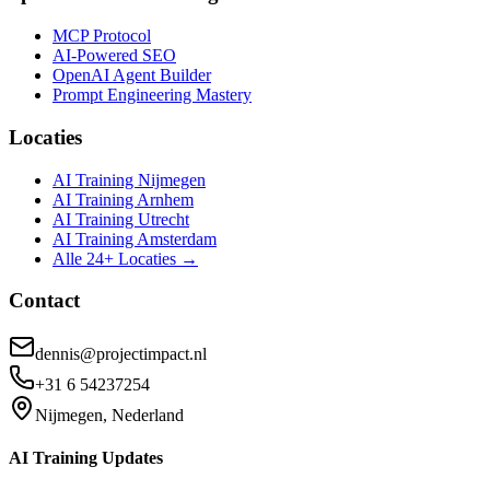
MCP Protocol
AI-Powered SEO
OpenAI Agent Builder
Prompt Engineering Mastery
Locaties
AI Training Nijmegen
AI Training Arnhem
AI Training Utrecht
AI Training Amsterdam
Alle 24+ Locaties →
Contact
dennis@projectimpact.nl
+31 6 54237254
Nijmegen, Nederland
AI Training Updates