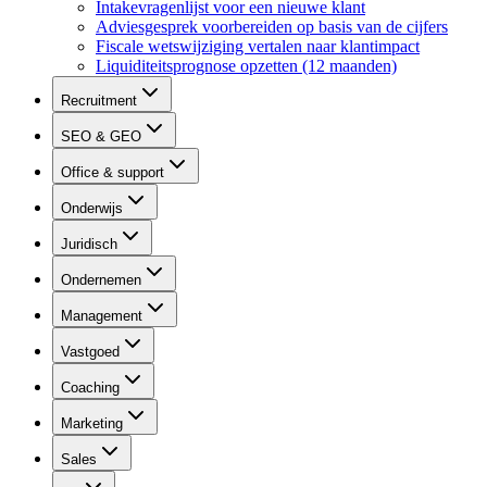
Intakevragenlijst voor een nieuwe klant
Adviesgesprek voorbereiden op basis van de cijfers
Fiscale wetswijziging vertalen naar klantimpact
Liquiditeitsprognose opzetten (12 maanden)
Recruitment
SEO & GEO
Office & support
Onderwijs
Juridisch
Ondernemen
Management
Vastgoed
Coaching
Marketing
Sales