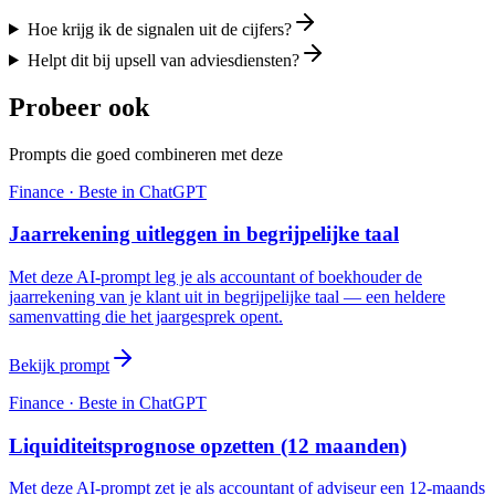
Hoe krijg ik de signalen uit de cijfers?
Helpt dit bij upsell van adviesdiensten?
Probeer ook
Prompts die goed combineren met deze
Finance
· Beste in
ChatGPT
Jaarrekening uitleggen in begrijpelijke taal
Met deze AI-prompt leg je als accountant of boekhouder de
jaarrekening van je klant uit in begrijpelijke taal — een heldere
samenvatting die het jaargesprek opent.
Bekijk prompt
Finance
· Beste in
ChatGPT
Liquiditeitsprognose opzetten (12 maanden)
Met deze AI-prompt zet je als accountant of adviseur een 12-maands