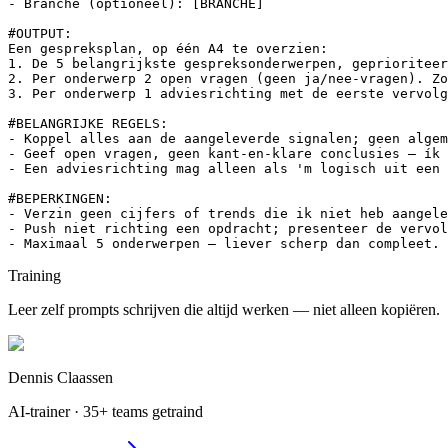
- Branche (optioneel): [BRANCHE]

#OUTPUT:

Een gespreksplan, op één A4 te overzien:

1. De 5 belangrijkste gespreksonderwerpen, geprioriteer
2. Per onderwerp 2 open vragen (geen ja/nee-vragen). Zo
3. Per onderwerp 1 adviesrichting met de eerste vervolg
#BELANGRIJKE REGELS:

- Koppel alles aan de aangeleverde signalen; geen algem
- Geef open vragen, geen kant-en-klare conclusies — ík 
- Een adviesrichting mag alleen als 'm logisch uit een 
#BEPERKINGEN:

- Verzin geen cijfers of trends die ik niet heb aangele
- Push niet richting een opdracht; presenteer de vervol
- Maximaal 5 onderwerpen — liever scherp dan compleet.
Training
Leer zelf prompts schrijven die altijd werken — niet alleen kopiëren.
Dennis Claassen
AI-trainer · 35+ teams getraind