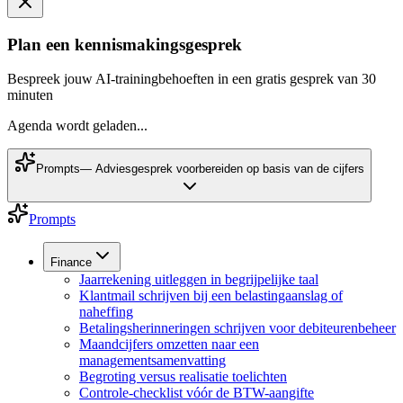
Plan een kennismakingsgesprek
Bespreek jouw AI-trainingbehoeften in een gratis gesprek van 30
minuten
Agenda wordt geladen...
Prompts
—
Adviesgesprek voorbereiden op basis van de cijfers
Prompts
Finance
Jaarrekening uitleggen in begrijpelijke taal
Klantmail schrijven bij een belastingaanslag of
naheffing
Betalingsherinneringen schrijven voor debiteurenbeheer
Maandcijfers omzetten naar een
managementsamenvatting
Begroting versus realisatie toelichten
Controle-checklist vóór de BTW-aangifte