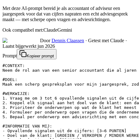
Met deze AI-prompt bereid je als accountant of adviseur een
jaargesprek voor dat van cijfers napraten een echt adviesgesprek
maakt — met scherpe open vragen en adviesrichtingen.
Ook compatibel met:
Claude
Gemini
Door
Dennis Claassen
·
Getest met Claude
·
Laatst bijgewerkt
jun 2026
Prompt
Kopieer prompt
#CONTEXT:

Neem de rol aan van een senior accountant die al jaren 
#DOEL:

Maak een scherp gespreksplan voor mijn jaargesprek, zod
#WERKWIJZE:

1. Vraag me om 3 tot 6 opvallende signalen uit de cijfe
2. Koppel elk signaal aan het doel van de klant: een da
3. Prioriteer de onderwerpen op wat de klant het meest 
4. Formuleer per onderwerp open vragen die de onderneme
5. Bepaal per onderwerp een adviesrichting met een conc
#INFORMATIE VAN MIJ:

- Opvallende signalen uit de cijfers: [3–6 PUNTEN]

- Doel van de klant: [GROEIEN / VERKOPEN / MINDER WERKE