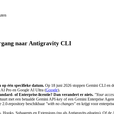
uten
rgang naar Antigravity CLI
 op één specifieke datum.
Op 18 juni 2026 stoppen Gemini CLI en de
e AI Pro en Google AI Ultra (
Google
).
andard- of Enterprise-licentie? Dan verandert er niets.
"Your acces
urt met een betaalde Gemini API-key of een Gemini Enterprise Agent 
e 2.0-repository beschikbaar
"with no changes"
en krijgt voor enterpris
, Hooks, Subagents en Extensions (nu als Antigravity-plugins). Of de A