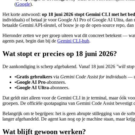
(
Google
).
Het korte antwoord:
op 18 juni 2026 stopt Gemini CLI met het bedi
individuals) of betaal je voor Google AI Pro of Google AI Ultra, dan 
betaalde Gemini API-sleutel, of bouw je op de open-source repo, dan 
Hieronder zetten we per groep uiteen wat dit concreet betekent — wat s
agents past, begin dan bij de
Gemini CLI-hub
.
Wat stopt er precies op 18 juni 2026?
De aankondiging is scherp afgebakend. Vanaf 18 juni 2026
"will stop
•
Gratis gebruikers
via
Gemini Code Assist for individuals
— de
•
Google AI Pro
-abonnees.
•
Google AI Ultra
-abonnees.
Dat geldt niet alleen voor de Gemini CLI in je terminal, maar óók v
groepen. De officiële quotapagina van Gemini Code Assist bevestigt d
Belangrijk om te begrijpen: het is geen abrupte stillegging van de sof
langer afgehandeld. De agent kan nog op je machine staan, maar krij
Wat blijft gewoon werken?