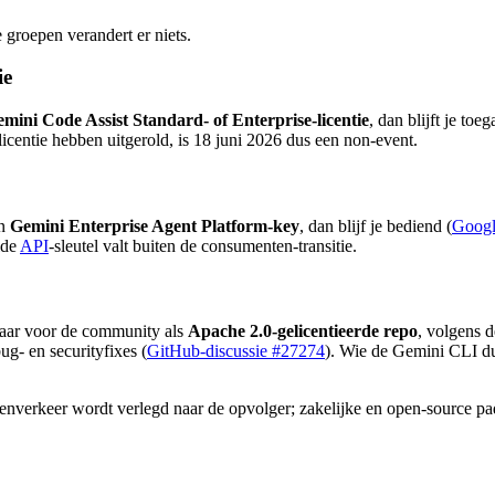
 groepen verandert er niets.
ie
mini Code Assist Standard- of Enterprise-licentie
, dan blijft je to
 licentie hebben uitgerold, is 18 juni 2026 dus een non-event.
en
Gemini Enterprise Agent Platform-key
, dan blijf je bediend (
Goog
lde
API
-sleutel valt buiten de consumenten-transitie.
baar voor de community als
Apache 2.0-gelicentieerde repo
, volgens 
g- en securityfixes (
GitHub-discussie #27274
). Wie de Gemini CLI dus
verkeer wordt verlegd naar de opvolger; zakelijke en open-source pa