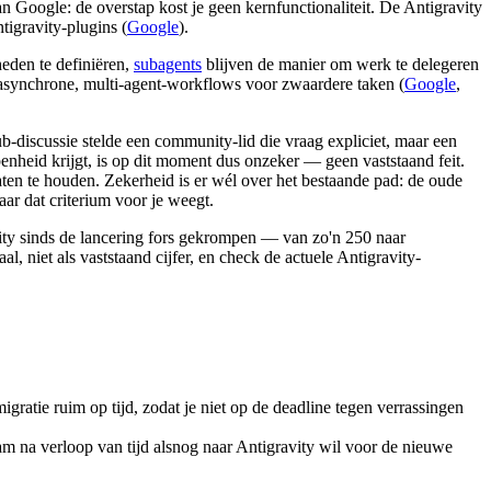
 Google: de overstap kost je geen kernfunctionaliteit. De Antigravity
tigravity-plugins (
Google
).
eden te definiëren,
subagents
blijven de manier om werk te delegeren
asynchrone, multi-agent-workflows voor zwaardere taken (
Google
,
ub-discussie stelde een community-lid die vraag expliciet, maar een
nheid krijgt, is op dit moment dus onzeker — geen vaststaand feit.
ten te houden. Zekerheid is er wél over het bestaande pad: de oude
ar dat criterium voor je weegt.
ity sinds de lancering fors gekrompen — van zo'n 250 naar
l, niet als vaststaand cijfer, en check de actuele Antigravity-
igratie ruim op tijd, zodat je niet op de deadline tegen verrassingen
am na verloop van tijd alsnog naar Antigravity wil voor de nieuwe