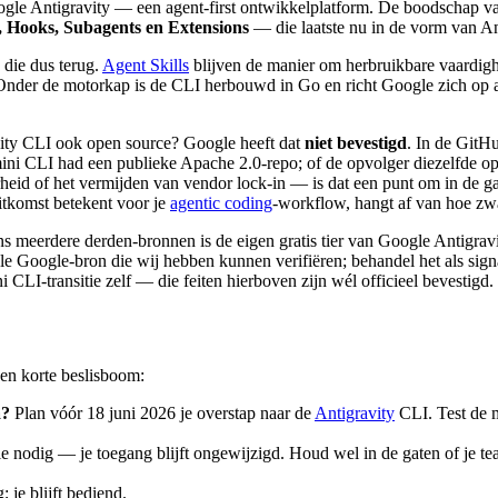
gle Antigravity — een agent-first ontwikkelplatform. De boodschap van
s, Hooks, Subagents en Extensions
— die laatste nu in de vorm van An
die dus terug.
Agent Skills
blijven de manier om herbruikbare vaardigh
Onder de motorkap is de CLI herbouwd in Go en richt Google zich op 
ity CLI ook open source? Google heeft dat
niet bevestigd
. In de GitH
ni CLI had een publieke Apache 2.0-repo; of de opvolger diezelfde ope
eid of het vermijden van vendor lock-in — is dat een punt om in de ga
itkomst betekent voor je
agentic coding
-workflow, hangt af van hoe zwa
s meerdere derden-bronnen is de eigen gratis tier van Google Antigrav
le Google-bron die wij hebben kunnen verifiëren; behandel het als signaa
i CLI-transitie zelf — die feiten hierboven zijn wél officieel bevestigd.
en korte beslisboom:
a?
Plan vóór 18 juni 2026 je overstap naar de
Antigravity
CLI. Test de m
e nodig — je toegang blijft ongewijzigd. Houd wel in de gaten of je te
 je blijft bediend.