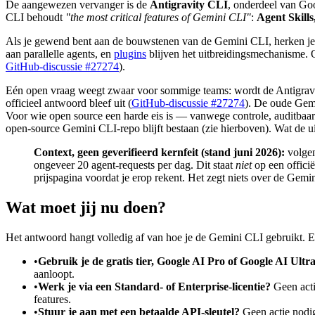
De aangewezen vervanger is de
Antigravity CLI
, onderdeel van Goo
CLI behoudt
"the most critical features of Gemini CLI"
:
Agent Skill
Als je gewend bent aan de bouwstenen van de Gemini CLI, herken je 
aan parallelle agents, en
plugins
blijven het uitbreidingsmechanisme. 
GitHub-discussie #27274
).
Eén open vraag weegt zwaar voor sommige teams: wordt de Antigrav
officieel antwoord bleef uit (
GitHub-discussie #27274
). De oude Gemi
Voor wie open source een harde eis is — vanwege controle, auditbaarh
open-source Gemini CLI-repo blijft bestaan (zie hierboven). Wat de u
Context, geen geverifieerd kernfeit (stand juni 2026):
volgen
ongeveer 20 agent-requests per dag. Dit staat
niet
op een officië
prijspagina voordat je erop rekent. Het zegt niets over de Gemin
Wat moet jij nu doen?
Het antwoord hangt volledig af van hoe je de Gemini CLI gebruikt. E
•
Gebruik je de gratis tier, Google AI Pro of Google AI Ultr
aanloopt.
•
Werk je via een Standard- of Enterprise-licentie?
Geen acti
features.
•
Stuur je aan met een betaalde API-sleutel?
Geen actie nodig;