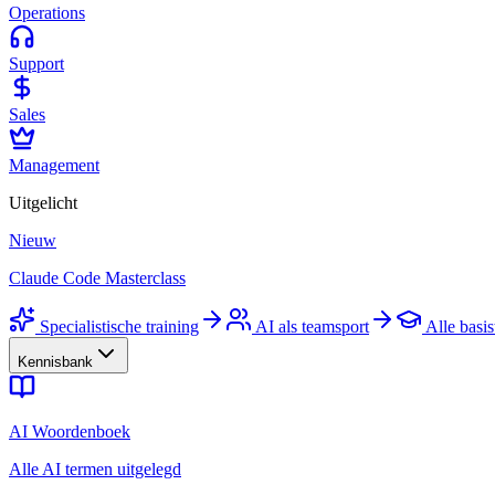
Operations
Support
Sales
Management
Uitgelicht
Nieuw
Claude Code Masterclass
Specialistische training
AI als teamsport
Alle basis
Kennisbank
AI Woordenboek
Alle AI termen uitgelegd