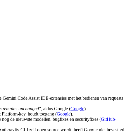
 Gemini Code Assist IDE-extensies met het bedienen van requests
s remains unchanged"
, aldus Google (
Google
).
Platform-key, houdt toegang (
Google
).
e nog de nieuwste modellen, bugfixes en securityfixes (
GitHub-
ntigravity CLI zelf open source wordt, heeft Google niet bevestigd