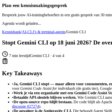
Plan een kennismakingsgesprek
Bespreek jouw AI-trainingbehoeften in een gratis gesprek van 30 min
Agenda wordt geladen...
Kennisbank
/
AI-CLI’s & terminal-agents
/
Gemini CLI
Stopt Gemini CLI op 18 juni 2026? De ove
7
min leestijd
Gemini CLI · 4 van 4
Key Takeaways
•
Ja, Gemini CLI stopt — maar alleen voor consumenten, en
voor
Gemini Code Assist for individuals
(de gratis tier), Googl
•
Werk je via een organisatie met een Gemini Code Assist St
•
Betaalde API-sleutels blijven werken.
Wie Gemini CLI aanstu
•
De open-source repo blijft bestaan.
De code blijft als Apach
discussie #27274
).
•
De opvolger is de Antigravity CLI.
Die behoudt Agent Skills