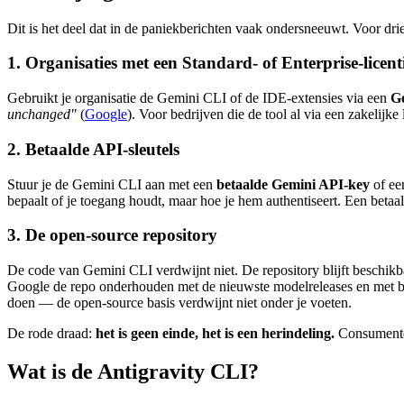
Dit is het deel dat in de paniekberichten vaak ondersneeuwt. Voor drie
1. Organisaties met een Standard- of Enterprise-licent
Gebruikt je organisatie de Gemini CLI of de IDE-extensies via een
Ge
unchanged"
(
Google
). Voor bedrijven die de tool al via een zakelijke
2. Betaalde API-sleutels
Stuur je de Gemini CLI aan met een
betaalde Gemini API-key
of e
bepaalt of je toegang houdt, maar hoe je hem authentiseert. Een betaa
3. De open-source repository
De code van Gemini CLI verdwijnt niet. De repository blijft beschik
Google de repo onderhouden met de nieuwste modelreleases en met bu
doen — de open-source basis verdwijnt niet onder je voeten.
De rode draad:
het is geen einde, het is een herindeling.
Consumenten
Wat is de Antigravity CLI?