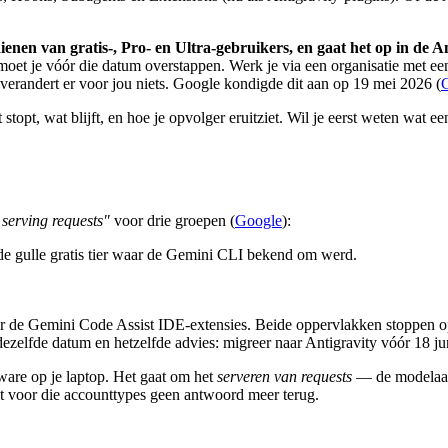
enen van gratis-, Pro- en Ultra-gebruikers, en gaat het op in de A
moet je vóór die datum overstappen. Werk je via een organisatie met een
verandert er voor jou niets. Google kondigde dit aan op 19 mei 2026 (
topt, wat blijft, en hoe je opvolger eruitziet. Wil je eerst weten wat e
 serving requests"
voor drie groepen (
Google
):
 gulle gratis tier waar de Gemini CLI bekend om werd.
oor de Gemini Code Assist IDE-extensies. Beide oppervlakken stoppen o
ezelfde datum en hetzelfde advies: migreer naar Antigravity vóór 18 ju
tware op je laptop. Het gaat om het
serveren van requests
— de modelaanro
gt voor die accounttypes geen antwoord meer terug.