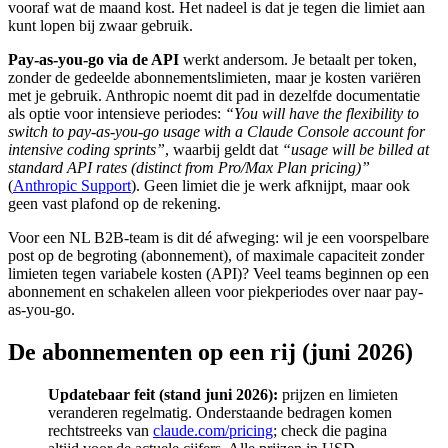
vooraf wat de maand kost. Het nadeel is dat je tegen die limiet aan
kunt lopen bij zwaar gebruik.
Pay-as-you-go via de API
werkt andersom. Je betaalt per token,
zonder de gedeelde abonnementslimieten, maar je kosten variëren
met je gebruik. Anthropic noemt dit pad in dezelfde documentatie
als optie voor intensieve periodes:
“You will have the flexibility to
switch to pay-as-you-go usage with a Claude Console account for
intensive coding sprints”
, waarbij geldt dat
“usage will be billed at
standard API rates (distinct from Pro/Max Plan pricing)”
(
Anthropic Support
). Geen limiet die je werk afknijpt, maar ook
geen vast plafond op de rekening.
Voor een NL B2B-team is dit dé afweging: wil je een voorspelbare
post op de begroting (abonnement), of maximale capaciteit zonder
limieten tegen variabele kosten (API)? Veel teams beginnen op een
abonnement en schakelen alleen voor piekperiodes over naar pay-
as-you-go.
De abonnementen op een rij (juni 2026)
Updatebaar feit (stand juni 2026):
prijzen en limieten
veranderen regelmatig. Onderstaande bedragen komen
rechtstreeks van
claude.com/pricing
; check die pagina