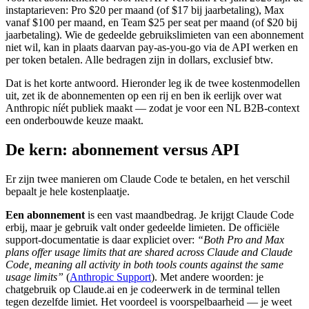
instaptarieven: Pro $20 per maand (of $17 bij jaarbetaling), Max
vanaf $100 per maand, en Team $25 per seat per maand (of $20 bij
jaarbetaling). Wie de gedeelde gebruikslimieten van een abonnement
niet wil, kan in plaats daarvan pay-as-you-go via de API werken en
per token betalen. Alle bedragen zijn in dollars, exclusief btw.
Dat is het korte antwoord. Hieronder leg ik de twee kostenmodellen
uit, zet ik de abonnementen op een rij en ben ik eerlijk over wat
Anthropic níét publiek maakt — zodat je voor een NL B2B-context
een onderbouwde keuze maakt.
De kern: abonnement versus API
Er zijn twee manieren om Claude Code te betalen, en het verschil
bepaalt je hele kostenplaatje.
Een abonnement
is een vast maandbedrag. Je krijgt Claude Code
erbij, maar je gebruik valt onder gedeelde limieten. De officiële
support-documentatie is daar expliciet over:
“Both Pro and Max
plans offer usage limits that are shared across Claude and Claude
Code, meaning all activity in both tools counts against the same
usage limits”
(
Anthropic Support
). Met andere woorden: je
chatgebruik op Claude.ai en je codeerwerk in de terminal tellen
tegen dezelfde limiet. Het voordeel is voorspelbaarheid — je weet