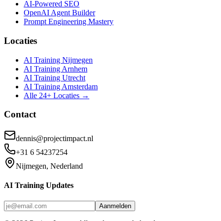
AI-Powered SEO
OpenAI Agent Builder
Prompt Engineering Mastery
Locaties
AI Training Nijmegen
AI Training Arnhem
AI Training Utrecht
AI Training Amsterdam
Alle 24+ Locaties →
Contact
dennis@projectimpact.nl
+31 6 54237254
Nijmegen, Nederland
AI Training Updates
Aanmelden