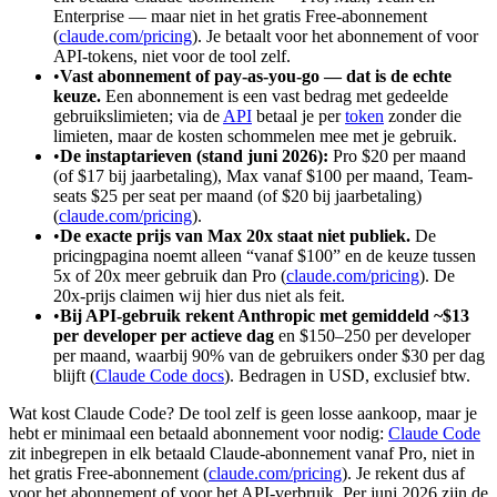
Enterprise — maar niet in het gratis Free-abonnement
(
claude.com/pricing
). Je betaalt voor het abonnement of voor
API-tokens, niet voor de tool zelf.
•
Vast abonnement of pay-as-you-go — dat is de echte
keuze.
Een abonnement is een vast bedrag met gedeelde
gebruikslimieten; via de
API
betaal je per
token
zonder die
limieten, maar de kosten schommelen mee met je gebruik.
•
De instaptarieven (stand juni 2026):
Pro $20 per maand
(of $17 bij jaarbetaling), Max vanaf $100 per maand, Team-
seats $25 per seat per maand (of $20 bij jaarbetaling)
(
claude.com/pricing
).
•
De exacte prijs van Max 20x staat niet publiek.
De
pricingpagina noemt alleen “vanaf $100” en de keuze tussen
5x of 20x meer gebruik dan Pro (
claude.com/pricing
). De
20x-prijs claimen wij hier dus niet als feit.
•
Bij API-gebruik rekent Anthropic met gemiddeld ~$13
per developer per actieve dag
en $150–250 per developer
per maand, waarbij 90% van de gebruikers onder $30 per dag
blijft (
Claude Code docs
). Bedragen in USD, exclusief btw.
Wat kost Claude Code? De tool zelf is geen losse aankoop, maar je
hebt er minimaal een betaald abonnement voor nodig:
Claude Code
zit inbegrepen in elk betaald Claude-abonnement vanaf Pro, niet in
het gratis Free-abonnement (
claude.com/pricing
). Je rekent dus af
voor het abonnement of voor het API-verbruik. Per juni 2026 zijn de