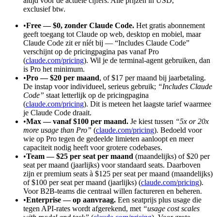
altijd voor de actuele cijfers. Alle prijzen in USD,
exclusief btw.
•
Free — $0, zonder Claude Code.
Het gratis abonnement
geeft toegang tot Claude op web, desktop en mobiel, maar
Claude Code zit er níét bij — “Includes Claude Code”
verschijnt op de pricingpagina pas vanaf Pro
(
claude.com/pricing
). Wil je de terminal-agent gebruiken, dan
is Pro het minimum.
•
Pro — $20 per maand
, of $17 per maand bij jaarbetaling.
De instap voor individueel, serieus gebruik;
“Includes Claude
Code”
staat letterlijk op de pricingpagina
(
claude.com/pricing
). Dit is meteen het laagste tarief waarmee
je Claude Code draait.
•
Max — vanaf $100 per maand.
Je kiest tussen
“5x or 20x
more usage than Pro”
(
claude.com/pricing
). Bedoeld voor
wie op Pro tegen de gedeelde limieten aanloopt en meer
capaciteit nodig heeft voor grotere codebases.
•
Team — $25 per seat per maand
(maandelijks) of $20 per
seat per maand (jaarlijks) voor standaard seats. Daarboven
zijn er premium seats à $125 per seat per maand (maandelijks)
of $100 per seat per maand (jaarlijks) (
claude.com/pricing
).
Voor B2B-teams die centraal willen factureren en beheren.
•
Enterprise — op aanvraag.
Een seatprijs plus usage die
tegen API-rates wordt afgerekend, met
“usage cost scales