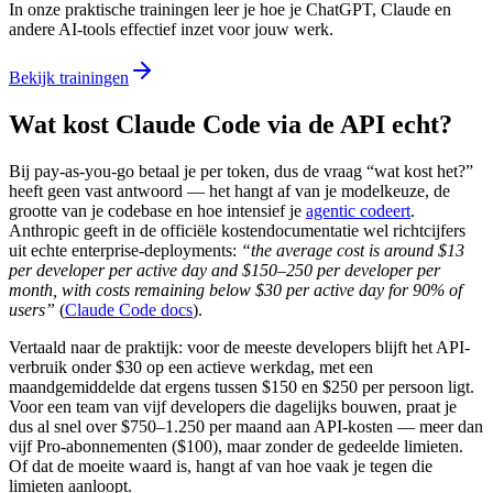
In onze praktische trainingen leer je hoe je ChatGPT, Claude en
andere AI-tools effectief inzet voor jouw werk.
Bekijk trainingen
Wat kost Claude Code via de API echt?
Bij pay-as-you-go betaal je per token, dus de vraag “wat kost het?”
heeft geen vast antwoord — het hangt af van je modelkeuze, de
grootte van je codebase en hoe intensief je
agentic codeert
.
Anthropic geeft in de officiële kostendocumentatie wel richtcijfers
uit echte enterprise-deployments:
“the average cost is around $13
per developer per active day and $150–250 per developer per
month, with costs remaining below $30 per active day for 90% of
users”
(
Claude Code docs
).
Vertaald naar de praktijk: voor de meeste developers blijft het API-
verbruik onder $30 op een actieve werkdag, met een
maandgemiddelde dat ergens tussen $150 en $250 per persoon ligt.
Voor een team van vijf developers die dagelijks bouwen, praat je
dus al snel over $750–1.250 per maand aan API-kosten — meer dan
vijf Pro-abonnementen ($100), maar zonder de gedeelde limieten.
Of dat de moeite waard is, hangt af van hoe vaak je tegen die
limieten aanloopt.