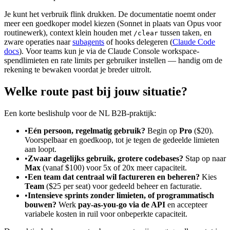
Je kunt het verbruik flink drukken. De documentatie noemt onder
meer een goedkoper model kiezen (Sonnet in plaats van Opus voor
routinewerk), context klein houden met
tussen taken, en
/clear
zware operaties naar
subagents
of hooks delegeren (
Claude Code
docs
). Voor teams kun je via de Claude Console workspace-
spendlimieten en rate limits per gebruiker instellen — handig om de
rekening te bewaken voordat je breder uitrolt.
Welke route past bij jouw situatie?
Een korte beslishulp voor de NL B2B-praktijk:
•
Eén persoon, regelmatig gebruik?
Begin op
Pro
($20).
Voorspelbaar en goedkoop, tot je tegen de gedeelde limieten
aan loopt.
•
Zwaar dagelijks gebruik, grotere codebases?
Stap op naar
Max
(vanaf $100) voor 5x of 20x meer capaciteit.
•
Een team dat centraal wil factureren en beheren?
Kies
Team
($25 per seat) voor gedeeld beheer en facturatie.
•
Intensieve sprints zonder limieten, of programmatisch
bouwen?
Werk
pay-as-you-go via de API
en accepteer
variabele kosten in ruil voor onbeperkte capaciteit.