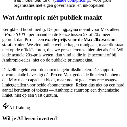
with model and task”
(
claude.com/pricing
). Voor grote
organisaties met eigen governance- en inkoopeisen.
Wat Anthropic níét publiek maakt
Eerlijkheid hoort hierbij. De pricingpagina noemt voor Max alleen
“From $100”
per maand en de keuze tussen 5x of 20x meer
gebruik dan Pro — een
exacte prijs voor de Max 20x-variant
staat er niet
. We zien online wel bedragen rondgaan, maar die staan
niet op de officiële bron, dus we presenteren ze hier niet als feit. Wil
je de actuele 20x-prijs weten, dan vind je die in je account of bij
Anthropic-sales, niet op de publieke pricingpagina.
Datzelfde geldt voor de concrete gebruikslimieten. De support-
documentatie bevestigt dát Pro en Max gedeelde limieten hebben en
dat Max meer capaciteit biedt, maar noemt geen concrete usage-
limietgetallen voor beide abonnementen. Reken dus niet op een hard
aantal berichten of tokens — Anthropic stuurt op een dynamische
limiet, niet op een vast quotum.
AI Training
Wil je AI leren inzetten?