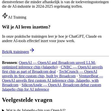
dienstverlener die minder afhankelijk is van de toeleveringsstoringen
die de AI-industrie in 2024-2025 regelmatig troffen.
AI Training
Wil je AI leren inzetten?
In onze praktische trainingen leer je hoe je ChatGPT, Claude en
andere AI-tools effectief inzet voor jouw werk.
Bekijk trainingen
Bronnen
:
OpenAI — OpenAI and Broadcom unveil LLM-
optimized inference chip (Jalapeño)
·
CNBC — OpenAI unveils
first chip as part of Broadcom deal
·
TechCrunch — OpenAI
unveils its first custom chip, built by Broadcom
·
VentureBeat —
OpenAI unveils first custom AI inference chip, Jalapeño, with
Broadcom
·
SiliconAngle — OpenAI, Broadcom debut custom
Jalapeño chip for AI inference
Veelgestelde vragen
Wat is de Jalapeño-chip van OpenAI?