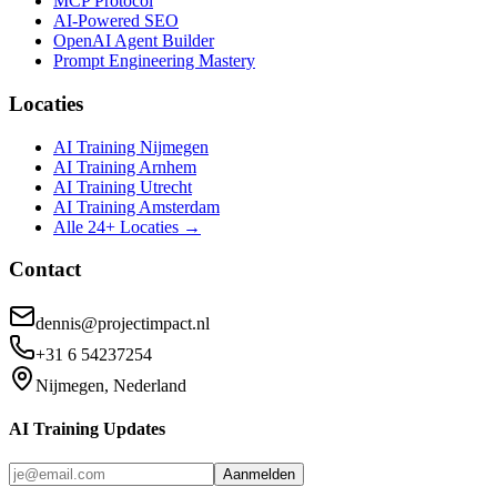
MCP Protocol
AI-Powered SEO
OpenAI Agent Builder
Prompt Engineering Mastery
Locaties
AI Training Nijmegen
AI Training Arnhem
AI Training Utrecht
AI Training Amsterdam
Alle 24+ Locaties →
Contact
dennis@projectimpact.nl
+31 6 54237254
Nijmegen, Nederland
AI Training Updates
Aanmelden