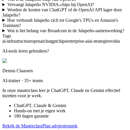
Vervangt Jalapeño NVIDIA-chips bij OpenAI?
Worden de kosten van ChatGPT of de OpenAI API lager door
Jalapeño?
Hoe verhoudt Jalapeño zich tot Google's TPUs en Amazon's
Trainium?
Wat is het belang van Broadcom in de Jalapeño-samenwerking?
Tags
ai-infrastructuur
openai
chatgpt
chips
enterprise-ai
ai-strategie
nvidia
AI-tools leren gebruiken?
Dennis Claassen
AI-trainer · 35+ teams
In onze masterclass leer je ChatGPT, Claude en Gemini effectief
inzetten voor je werk.
ChatGPT, Claude & Gemini
Hands-on met je eigen werk
180 dagen garantie
Bekijk de Masterclass
Plan adviesgesprek