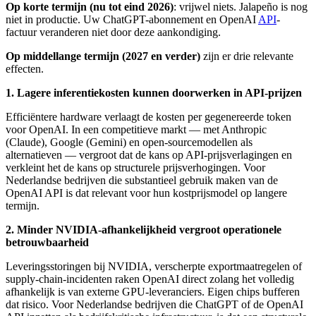
Op korte termijn (nu tot eind 2026)
: vrijwel niets. Jalapeño is nog
niet in productie. Uw ChatGPT-abonnement en OpenAI
API
-
factuur veranderen niet door deze aankondiging.
Op middellange termijn (2027 en verder)
zijn er drie relevante
effecten.
1. Lagere inferentiekosten kunnen doorwerken in API-prijzen
Efficiëntere hardware verlaagt de kosten per gegenereerde token
voor OpenAI. In een competitieve markt — met Anthropic
(Claude), Google (Gemini) en open-sourcemodellen als
alternatieven — vergroot dat de kans op API-prijsverlagingen en
verkleint het de kans op structurele prijsverhogingen. Voor
Nederlandse bedrijven die substantieel gebruik maken van de
OpenAI API is dat relevant voor hun kostprijsmodel op langere
termijn.
2. Minder NVIDIA-afhankelijkheid vergroot operationele
betrouwbaarheid
Leveringsstoringen bij NVIDIA, verscherpte exportmaatregelen of
supply-chain-incidenten raken OpenAI direct zolang het volledig
afhankelijk is van externe GPU-leveranciers. Eigen chips bufferen
dat risico. Voor Nederlandse bedrijven die ChatGPT of de OpenAI