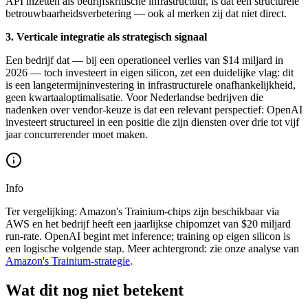
API inzetten als bedrijfskritische infrastructuur, is dat een structurele
betrouwbaarheidsverbetering — ook al merken zij dat niet direct.
3. Verticale integratie als strategisch signaal
Een bedrijf dat — bij een operationeel verlies van $14 miljard in
2026 — toch investeert in eigen silicon, zet een duidelijke vlag: dit
is een langetermijninvestering in infrastructurele onafhankelijkheid,
geen kwartaaloptimalisatie. Voor Nederlandse bedrijven die
nadenken over vendor-keuze is dat een relevant perspectief: OpenAI
investeert structureel in een positie die zijn diensten over drie tot vijf
jaar concurrerender moet maken.
Info
Ter vergelijking: Amazon's Trainium-chips zijn beschikbaar via
AWS en het bedrijf heeft een jaarlijkse chipomzet van $20 miljard
run-rate. OpenAI begint met inference; training op eigen silicon is
een logische volgende stap. Meer achtergrond: zie onze analyse van
Amazon's Trainium-strategie
.
Wat dit nog niet betekent