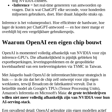
nog NVIDIA-clusters.
•
Inference
= het real-time genereren van antwoorden op
vragen. Dat is wat ChatGPT elke seconde, voor honderden
miljoenen gebruikers, doet. Hier draait Jalapeño straks op.
Inference is het volumeproduct. Hoe efficiënter de hardware, hoe
lager de kosten per ChatGPT-antwoord — en hoe meer marge er
overblijft bij een vergelijkbare gebruikersprijs.
Waarom OpenAI een eigen chip bouwt
OpenAI is momenteel volledig afhankelijk van NVIDIA voor zijn
inference-GPU's. Die afhankelijkheid is pijnlijk gebleken bij
exportbeperkingen, leveringsproblemen en de geopolitieke
kwetsbaarheid van een toeleveringsketen via TSMC in Taiwan.
Met Jalapeño haalt OpenAI de inferentiearchitectuur strategisch in
huis — in de zin dat het de chip zelf ontwerpt voor zijn eigen
werklasten, terwijl Broadcom de fabrikantrol vervult. Dat is
hetzelfde model als Google's TPUs (Tensor Processing Units),
Amazon's Inferentia en Microsoft's Maia:
de grote techbedrijven
willen niet meer volledig afhankelijk zijn van NVIDIA voor hun
AI-serving-stack
.
Een opvallend detail: OpenAI gebruikte zijn eigen modellen actief