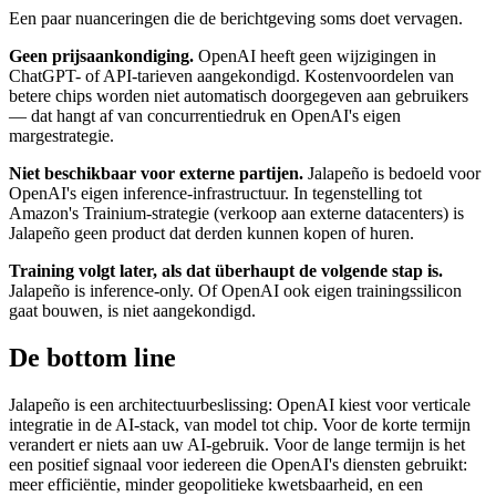
Een paar nuanceringen die de berichtgeving soms doet vervagen.
Geen prijsaankondiging.
OpenAI heeft geen wijzigingen in
ChatGPT- of API-tarieven aangekondigd. Kostenvoordelen van
betere chips worden niet automatisch doorgegeven aan gebruikers
— dat hangt af van concurrentiedruk en OpenAI's eigen
margestrategie.
Niet beschikbaar voor externe partijen.
Jalapeño is bedoeld voor
OpenAI's eigen inference-infrastructuur. In tegenstelling tot
Amazon's Trainium-strategie (verkoop aan externe datacenters) is
Jalapeño geen product dat derden kunnen kopen of huren.
Training volgt later, als dat überhaupt de volgende stap is.
Jalapeño is inference-only. Of OpenAI ook eigen trainingssilicon
gaat bouwen, is niet aangekondigd.
De bottom line
Jalapeño is een architectuurbeslissing: OpenAI kiest voor verticale
integratie in de AI-stack, van model tot chip. Voor de korte termijn
verandert er niets aan uw AI-gebruik. Voor de lange termijn is het
een positief signaal voor iedereen die OpenAI's diensten gebruikt:
meer efficiëntie, minder geopolitieke kwetsbaarheid, en een