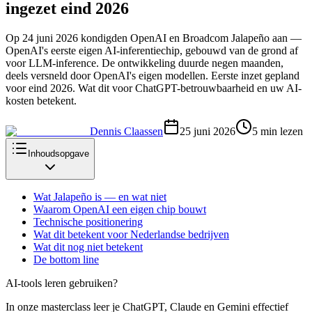
ingezet eind 2026
Op 24 juni 2026 kondigden OpenAI en Broadcom Jalapeño aan —
OpenAI's eerste eigen AI-inferentiechip, gebouwd van de grond af
voor LLM-inference. De ontwikkeling duurde negen maanden,
deels versneld door OpenAI's eigen modellen. Eerste inzet gepland
voor eind 2026. Wat dit voor ChatGPT-betrouwbaarheid en uw AI-
kosten betekent.
Dennis Claassen
25 juni 2026
5
min lezen
Inhoudsopgave
Wat Jalapeño is — en wat niet
Waarom OpenAI een eigen chip bouwt
Technische positionering
Wat dit betekent voor Nederlandse bedrijven
Wat dit nog niet betekent
De bottom line
AI-tools leren gebruiken?
In onze masterclass leer je ChatGPT, Claude en Gemini effectief