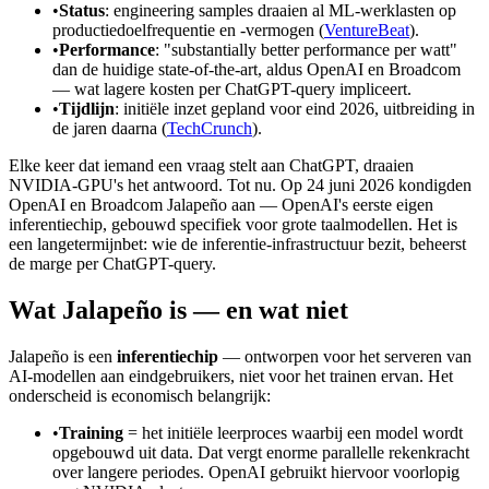
•
Status
: engineering samples draaien al ML-werklasten op
productiedoelfrequentie en -vermogen (
VentureBeat
).
•
Performance
: "substantially better performance per watt"
dan de huidige state-of-the-art, aldus OpenAI en Broadcom
— wat lagere kosten per ChatGPT-query impliceert.
•
Tijdlijn
: initiële inzet gepland voor eind 2026, uitbreiding in
de jaren daarna (
TechCrunch
).
Elke keer dat iemand een vraag stelt aan ChatGPT, draaien
NVIDIA-GPU's het antwoord. Tot nu. Op 24 juni 2026 kondigden
OpenAI en Broadcom Jalapeño aan — OpenAI's eerste eigen
inferentiechip, gebouwd specifiek voor grote taalmodellen. Het is
een langetermijnbet: wie de inferentie-infrastructuur bezit, beheerst
de marge per ChatGPT-query.
Wat Jalapeño is — en wat niet
Jalapeño is een
inferentiechip
— ontworpen voor het serveren van
AI-modellen aan eindgebruikers, niet voor het trainen ervan. Het
onderscheid is economisch belangrijk:
•
Training
= het initiële leerproces waarbij een model wordt
opgebouwd uit data. Dat vergt enorme parallelle rekenkracht
over langere periodes. OpenAI gebruikt hiervoor voorlopig