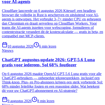
voor AI-agents
Cloudflare lanceerde op 6 augustus 2026 Kitesurf: een headless
browser die volledig in Rust is geschreven en uitsluitend voor AI-
agents is ontworpen. Het verbruikt 3–7× minder CPU en geheugen
dan Chromium en draait serverless op Cloudflare Workers. Voor
teams die AI-agents inzetten voor webscraping, formulieren of
contentextractie verandert dit de kostencalculatie — gratis in beta, en
compatibel met MCP-clients.
10 augustus 2026
6
min lezen
Nieuws
ChatGPT augustus-update 2026: GPT-5.6 Luna
gratis voor iedereen, Sol 68% foutlozer
Op 6 augustus 2026 maakte OpenAI GPT-5.6 Luna gratis voor alle
ChatGPT-gebruikers — onbeperkte tekstgesprekken, inclusief een
Think-knop. Plus- en Pro-abonnees krijgen een sterk verbeterde Sol:
68% minder feitelijke fouten en een reasoning slider. Wat betekent
dit voor uw ChatGPT-abonnement en AI-strategie?
9 augustus 2026
8
min lezen