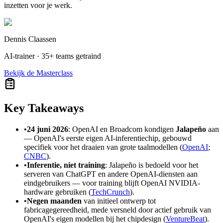
inzetten voor je werk.
Dennis Claassen
AI-trainer · 35+ teams getraind
Bekijk de Masterclass
Key Takeaways
•
24 juni 2026
: OpenAI en Broadcom kondigen
Jalapeño
aan
— OpenAI's eerste eigen AI-inferentiechip, gebouwd
specifiek voor het draaien van grote taalmodellen (
OpenAI
;
CNBC
).
•
Inferentie, niet training
: Jalapeño is bedoeld voor het
serveren van ChatGPT en andere OpenAI-diensten aan
eindgebruikers — voor training blijft OpenAI NVIDIA-
hardware gebruiken (
TechCrunch
).
•
Negen maanden
van initieel ontwerp tot
fabricagegereedheid, mede versneld door actief gebruik van
OpenAI's eigen modellen bij het chipdesign (
VentureBeat
).