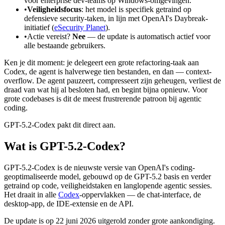
voor enterprise dev-teams op Windows-omgevingen.
•
Veiligheidsfocus
: het model is specifiek getraind op
defensieve security-taken, in lijn met OpenAI's Daybreak-
initiatief (
eSecurity Planet
).
•
Actie vereist?
Nee
— de update is automatisch actief voor
alle bestaande gebruikers.
Ken je dit moment: je delegeert een grote refactoring-taak aan
Codex, de agent is halverwege tien bestanden, en dan — context-
overflow. De agent pauzeert, compresseert zijn geheugen, verliest de
draad van wat hij al besloten had, en begint bijna opnieuw. Voor
grote codebases is dit de meest frustrerende patroon bij agentic
coding.
GPT-5.2-Codex pakt dit direct aan.
Wat is GPT-5.2-Codex?
GPT-5.2-Codex is de nieuwste versie van OpenAI's coding-
geoptimaliseerde model, gebouwd op de GPT-5.2 basis en verder
getraind op code, veiligheidstaken en langlopende agentic sessies.
Het draait in alle
Codex
-oppervlakken — de chat-interface, de
desktop-app, de IDE-extensie en de API.
De update is op 22 juni 2026 uitgerold zonder grote aankondiging.