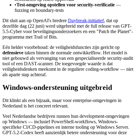
•
Test-omgeving opstellen voor security-verificatie
—
fuzzing en boundary-tests
Dit sluit aan op OpenAI's bredere
Daybreak-initiatief
, dat op
dezelfde dag (22 juni) werd uitgebreid met de full release van GPT-
5.5-Cyber voor beveiligingsonderzoekers en een "Patch the Planet"-
programma met Trail of Bits.
Eén helder voorbehoud: de veiligheidsfuncties zijn gericht op
defensieve
taken binnen de normale ontwikkelflow. Het model is
niet gebouwd als vervanging van een gespecialiseerde security-audit
tool of een DAST-scanner. De toegevoegde waarde is dat
veiligheidsdenken meekomt in de reguliere coding-workflow — niet
als aparte stap achteraf.
Windows-ondersteuning uitgebreid
Dit klinkt als een bijzaak, maar voor enterprise-omgevingen in
Nederland is het concreet relevant.
Veel Nederlandse bedrijven runnen hun development-omgevingen
op Windows — inclusief PowerShell-workflows, Windows-
specifieke CI/CD-pipelines en interne tooling op Windows Server.
GPT-5.2-Codex heeft aanzienlijk betere ondersteuning voor deze