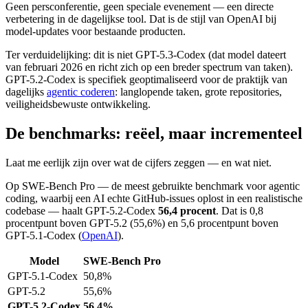
Geen persconferentie, geen speciale evenement — een directe
verbetering in de dagelijkse tool. Dat is de stijl van OpenAI bij
model-updates voor bestaande producten.
Ter verduidelijking: dit is niet GPT-5.3-Codex (dat model dateert
van februari 2026 en richt zich op een breder spectrum van taken).
GPT-5.2-Codex is specifiek geoptimaliseerd voor de praktijk van
dagelijks
agentic coderen
: langlopende taken, grote repositories,
veiligheidsbewuste ontwikkeling.
De benchmarks: reëel, maar incrementeel
Laat me eerlijk zijn over wat de cijfers zeggen — en wat niet.
Op SWE-Bench Pro — de meest gebruikte benchmark voor agentic
coding, waarbij een AI echte GitHub-issues oplost in een realistische
codebase — haalt GPT-5.2-Codex
56,4 procent
. Dat is 0,8
procentpunt boven GPT-5.2 (55,6%) en 5,6 procentpunt boven
GPT-5.1-Codex (
OpenAI
).
Model
SWE-Bench Pro
GPT-5.1-Codex
50,8%
GPT-5.2
55,6%
GPT-5.2-Codex
56,4%