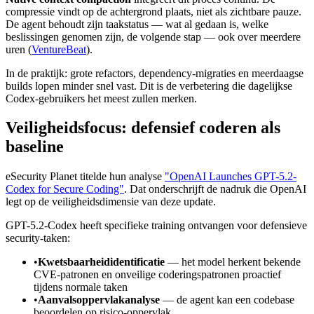
compressie vindt op de achtergrond plaats, niet als zichtbare pauze.
De agent behoudt zijn taakstatus — wat al gedaan is, welke
beslissingen genomen zijn, de volgende stap — ook over meerdere
uren (
VentureBeat
).
In de praktijk: grote refactors, dependency-migraties en meerdaagse
builds lopen minder snel vast. Dit is de verbetering die dagelijkse
Codex-gebruikers het meest zullen merken.
Veiligheidsfocus: defensief coderen als
baseline
eSecurity Planet titelde hun analyse
"OpenAI Launches GPT-5.2-
Codex for Secure Coding"
. Dat onderschrijft de nadruk die OpenAI
legt op de veiligheidsdimensie van deze update.
GPT-5.2-Codex heeft specifieke training ontvangen voor defensieve
security-taken:
•
Kwetsbaarheididentificatie
— het model herkent bekende
CVE-patronen en onveilige coderingspatronen proactief
tijdens normale taken
•
Aanvalsoppervlakanalyse
— de agent kan een codebase
beoordelen op risico-oppervlak