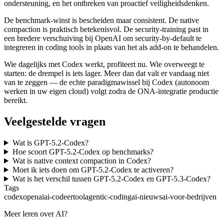
ondersteuning, en het ontbreken van proactief veiligheidsdenken.
De benchmark-winst is bescheiden maar consistent. De native
compaction is praktisch betekenisvol. De security-training past in
een bredere verschuiving bij OpenAI om security-by-default te
integreren in coding tools in plaats van het als add-on te behandelen.
Wie dagelijks met Codex werkt, profiteert nu. Wie overweegt te
starten: de drempel is iets lager. Meer dan dat valt er vandaag niet
van te zeggen — de echte paradigmawissel bij Codex (autonoom
werken in uw eigen cloud) volgt zodra de ONA-integratie productie
bereikt.
Veelgestelde vragen
Wat is GPT-5.2-Codex?
Hoe scoort GPT-5.2-Codex op benchmarks?
Wat is native context compaction in Codex?
Moet ik iets doen om GPT-5.2-Codex te activeren?
Wat is het verschil tussen GPT-5.2-Codex en GPT-5.3-Codex?
Tags
codex
openai
ai-codeertool
agentic-coding
ai-nieuws
ai-voor-bedrijven
Meer leren over AI?