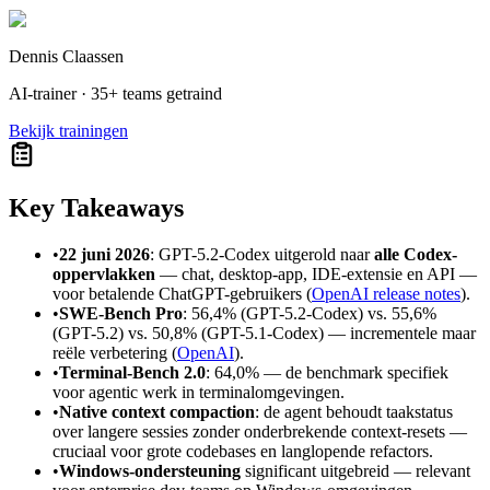
Dennis Claassen
AI-trainer · 35+ teams getraind
Bekijk trainingen
Key Takeaways
•
22 juni 2026
: GPT-5.2-Codex uitgerold naar
alle Codex-
oppervlakken
— chat, desktop-app, IDE-extensie en API —
voor betalende ChatGPT-gebruikers (
OpenAI release notes
).
•
SWE-Bench Pro
: 56,4% (GPT-5.2-Codex) vs. 55,6%
(GPT-5.2) vs. 50,8% (GPT-5.1-Codex) — incrementele maar
reële verbetering (
OpenAI
).
•
Terminal-Bench 2.0
: 64,0% — de benchmark specifiek
voor agentic werk in terminalomgevingen.
•
Native context compaction
: de agent behoudt taakstatus
over langere sessies zonder onderbrekende context-resets —
cruciaal voor grote codebases en langlopende refactors.
•
Windows-ondersteuning
significant uitgebreid — relevant