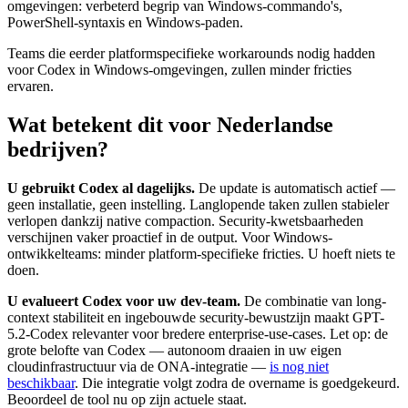
omgevingen: verbeterd begrip van Windows-commando's,
PowerShell-syntaxis en Windows-paden.
Teams die eerder platformspecifieke workarounds nodig hadden
voor Codex in Windows-omgevingen, zullen minder fricties
ervaren.
Wat betekent dit voor Nederlandse
bedrijven?
U gebruikt Codex al dagelijks.
De update is automatisch actief —
geen installatie, geen instelling. Langlopende taken zullen stabieler
verlopen dankzij native compaction. Security-kwetsbaarheden
verschijnen vaker proactief in de output. Voor Windows-
ontwikkelteams: minder platform-specifieke fricties. U hoeft niets te
doen.
U evalueert Codex voor uw dev-team.
De combinatie van long-
context stabiliteit en ingebouwde security-bewustzijn maakt GPT-
5.2-Codex relevanter voor bredere enterprise-use-cases. Let op: de
grote belofte van Codex — autonoom draaien in uw eigen
cloudinfrastructuur via de ONA-integratie —
is nog niet
beschikbaar
. Die integratie volgt zodra de overname is goedgekeurd.
Beoordeel de tool nu op zijn actuele staat.