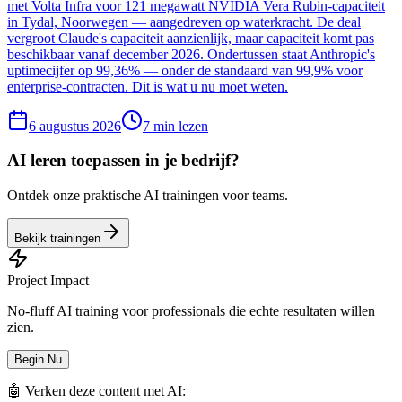
met Volta Infra voor 121 megawatt NVIDIA Vera Rubin-capaciteit
in Tydal, Noorwegen — aangedreven op waterkracht. De deal
vergroot Claude's capaciteit aanzienlijk, maar capaciteit komt pas
beschikbaar vanaf december 2026. Ondertussen staat Anthropic's
uptimecijfer op 99,36% — onder de standaard van 99,9% voor
enterprise-contracten. Dit is wat u nu moet weten.
6 augustus 2026
7
min lezen
AI leren toepassen in je bedrijf?
Ontdek onze praktische AI trainingen voor teams.
Bekijk trainingen
Project Impact
No-fluff AI training voor professionals die echte resultaten willen
zien.
Begin Nu
🤖 Verken deze content met AI: