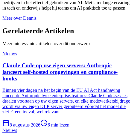
bedrijven in het effectief gebruiken van AI. Met jarenlange ervaring
in tech en onderwijs helpt hij teams om AI praktisch toe te passen.
Meer over
Dennis
→
Gerelateerde
Artikelen
Meer interessante artikelen over dit onderwerp
Nieuws
Claude Code op uw eigen servers: Anthropic
lanceert self-hosted omgevingen en compliance-
hooks
Binnen vier dagen na het begin van de EU AI Act-handhaving
lanceerde Anthropic twee enterprise-features: Claude Code-sessies
draaien voortaan op uw eigen servers, en elke medewerkersbijdrage
wordt via uw eigen DLP-server gerouteerd vóórdat het model die
ziet. Geen toeval, wel relevant.
8 augustus 2026
6
min lezen
Nieuws