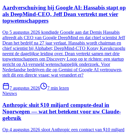
Aardverschuiving bij Google AI: Hassabis stapt op
als DeepMind-CEO, Jeff Dean vertrekt met vier
topwetenschappers
Op 5 augustus 2026 kondigde Google aan dat Demis Hassabis
aftreedt als CEO van Google DeepMind en dat chief scientist Jeff
Dean het bedrijf na 27 jaar verlaat. Hassabis wordt chairman en
chief scientist bij Alphabet; DeepMind-CTO Koray Kavukcuoglu
neemt de dagelijkse leiding over. Dean vertrekt samen met drie
topwetenschappers om Discovery Loop op te richten: een startup
gericht op AI-versneld wetenschappelijk onderzoek. Voor
Nederlandse bedrijven die op Gemini of Google AI vertrouwen,
stelt dit een directe vraag: wat verandert er?
7 augustus 2026
7
min lezen
Nieuws
Anthropic sluit $10 miljard compute-deal in
Noorwegen — wat het betekent voor uw Claude-
gebruik
Op 4 augustus 2026 sloot Anthropic een contract van $10 miljard