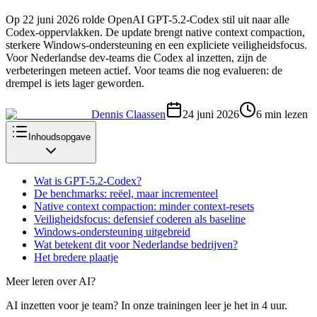
Op 22 juni 2026 rolde OpenAI GPT-5.2-Codex stil uit naar alle
Codex-oppervlakken. De update brengt native context compaction,
sterkere Windows-ondersteuning en een expliciete veiligheidsfocus.
Voor Nederlandse dev-teams die Codex al inzetten, zijn de
verbeteringen meteen actief. Voor teams die nog evalueren: de
drempel is iets lager geworden.
Dennis Claassen
24 juni 2026
6
min lezen
Inhoudsopgave
Wat is GPT-5.2-Codex?
De benchmarks: reëel, maar incrementeel
Native context compaction: minder context-resets
Veiligheidsfocus: defensief coderen als baseline
Windows-ondersteuning uitgebreid
Wat betekent dit voor Nederlandse bedrijven?
Het bredere plaatje
Meer leren over AI?
AI inzetten voor je team? In onze trainingen leer je het in 4 uur.