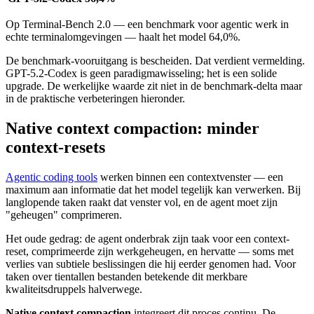
Op Terminal-Bench 2.0 — een benchmark voor agentic werk in
echte terminalomgevingen — haalt het model 64,0%.
De benchmark-vooruitgang is bescheiden. Dat verdient vermelding.
GPT-5.2-Codex is geen paradigmawisseling; het is een solide
upgrade. De werkelijke waarde zit niet in de benchmark-delta maar
in de praktische verbeteringen hieronder.
Native context compaction: minder
context-resets
Agentic coding tools
werken binnen een contextvenster — een
maximum aan informatie dat het model tegelijk kan verwerken. Bij
langlopende taken raakt dat venster vol, en de agent moet zijn
"geheugen" comprimeren.
Het oude gedrag: de agent onderbrak zijn taak voor een context-
reset, comprimeerde zijn werkgeheugen, en hervatte — soms met
verlies van subtiele beslissingen die hij eerder genomen had. Voor
taken over tientallen bestanden betekende dit merkbare
kwaliteitsdruppels halverwege.
Native context compaction
integreert dit proces continu. De