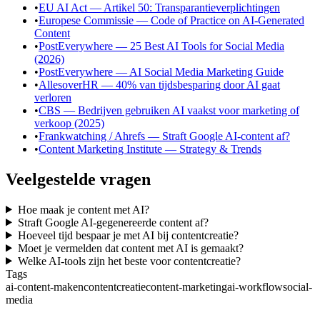
•
EU AI Act — Artikel 50: Transparantieverplichtingen
•
Europese Commissie — Code of Practice on AI-Generated
Content
•
PostEverywhere — 25 Best AI Tools for Social Media
(2026)
•
PostEverywhere — AI Social Media Marketing Guide
•
AllesoverHR — 40% van tijdsbesparing door AI gaat
verloren
•
CBS — Bedrijven gebruiken AI vaakst voor marketing of
verkoop (2025)
•
Frankwatching / Ahrefs — Straft Google AI-content af?
•
Content Marketing Institute — Strategy & Trends
Veelgestelde vragen
Hoe maak je content met AI?
Straft Google AI-gegenereerde content af?
Hoeveel tijd bespaar je met AI bij contentcreatie?
Moet je vermelden dat content met AI is gemaakt?
Welke AI-tools zijn het beste voor contentcreatie?
Tags
ai-content-maken
contentcreatie
content-marketing
ai-workflow
social-
media