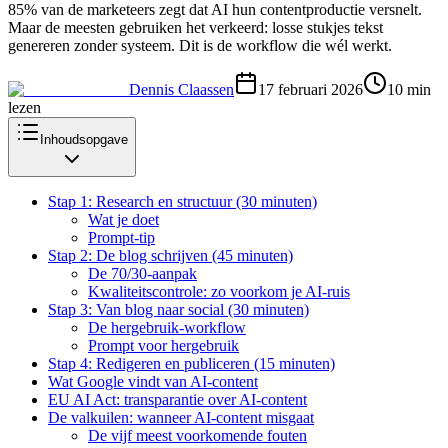
85% van de marketeers zegt dat AI hun contentproductie versnelt.
Maar de meesten gebruiken het verkeerd: losse stukjes tekst
genereren zonder systeem. Dit is de workflow die wél werkt.
Dennis Claassen
17 februari 2026
10
min
lezen
Inhoudsopgave
Stap 1: Research en structuur (30 minuten)
Wat je doet
Prompt-tip
Stap 2: De blog schrijven (45 minuten)
De 70/30-aanpak
Kwaliteitscontrole: zo voorkom je AI-ruis
Stap 3: Van blog naar social (30 minuten)
De hergebruik-workflow
Prompt voor hergebruik
Stap 4: Redigeren en publiceren (15 minuten)
Wat Google vindt van AI-content
EU AI Act: transparantie over AI-content
De valkuilen: wanneer AI-content misgaat
De vijf meest voorkomende fouten