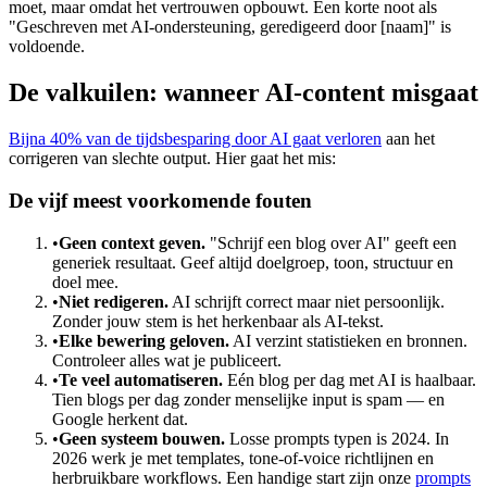
moet, maar omdat het vertrouwen opbouwt. Een korte noot als
"Geschreven met AI-ondersteuning, geredigeerd door [naam]" is
voldoende.
De valkuilen: wanneer AI-content misgaat
Bijna 40% van de tijdsbesparing door AI gaat verloren
aan het
corrigeren van slechte output. Hier gaat het mis:
De vijf meest voorkomende fouten
•
Geen context geven.
"Schrijf een blog over AI" geeft een
generiek resultaat. Geef altijd doelgroep, toon, structuur en
doel mee.
•
Niet redigeren.
AI schrijft correct maar niet persoonlijk.
Zonder jouw stem is het herkenbaar als AI-tekst.
•
Elke bewering geloven.
AI verzint statistieken en bronnen.
Controleer alles wat je publiceert.
•
Te veel automatiseren.
Eén blog per dag met AI is haalbaar.
Tien blogs per dag zonder menselijke input is spam — en
Google herkent dat.
•
Geen systeem bouwen.
Losse prompts typen is 2024. In
2026 werk je met templates, tone-of-voice richtlijnen en
herbruikbare workflows. Een handige start zijn onze
prompts