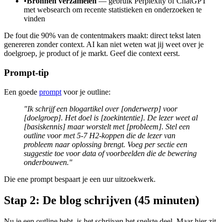
•
Bronnen verzamelen
— gebruik Perplexity of ChatGPT
met websearch om recente statistieken en onderzoeken te
vinden
De fout die 90% van de contentmakers maakt: direct tekst laten
genereren zonder context. AI kan niet weten wat jij weet over je
doelgroep, je product of je markt. Geef die context eerst.
Prompt-tip
Een goede
prompt
voor je outline:
"Ik schrijf een blogartikel over [onderwerp] voor
[doelgroep]. Het doel is [zoekintentie]. De lezer weet al
[basiskennis] maar worstelt met [probleem]. Stel een
outline voor met 5-7 H2-koppen die de lezer van
probleem naar oplossing brengt. Voeg per sectie een
suggestie toe voor data of voorbeelden die de bewering
onderbouwen."
Die ene prompt bespaart je een uur uitzoekwerk.
Stap 2: De blog schrijven (45 minuten)
Nu je een outline hebt, is het schrijven het snelste deel. Maar hier zit