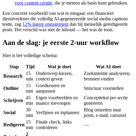
voor content creatie
, die je meteen als basis kunt gebruiken.
Een concreet voorbeeld van wat er misgaat: een financieel
dienstverlener die volledig AI-gegenereerde social media captions
testte, zag
12% lagere engagement
dan bij menselijk geredigeerde
posts. Het verschil was niet de inhoud — het was de toon.
Aan de slag: je eerste 2-uur workflow
Hier is het volledige schema:
Stap
Tijd
Wat je doet
Wat AI doet
15
Onderwerp kiezen,
Zoekintentie analyseren,
Research
min
context geven
bronnen vinden
15
Goedkeuren en
Outline
Structuur voorstellen
min
aanpassen
45
Eigen voorbeelden en
Concepttekst per sectie
Schrijven
min
nuance toevoegen
genereren
30
Blog omzetten naar
Social
Verfijnen en inplannen
min
posts, e-mail, carousel
15
Finale check, links
Redigeren
—
min
controleren
2