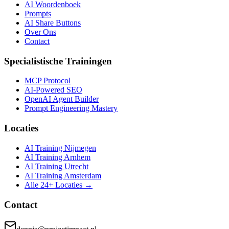
AI Woordenboek
Prompts
AI Share Buttons
Over Ons
Contact
Specialistische Trainingen
MCP Protocol
AI-Powered SEO
OpenAI Agent Builder
Prompt Engineering Mastery
Locaties
AI Training Nijmegen
AI Training Arnhem
AI Training Utrecht
AI Training Amsterdam
Alle 24+ Locaties →
Contact