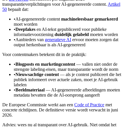
transparantieverplichtingen voor AI-gegenereerde content.
Artikel
50
bepaalt dat:
•
AI-gegenereerde content
machineleesbaar gemarkeerd
moet worden
•
Deepfakes
en AI-tekst gepubliceerd voor publieke
informatievoorziening
duidelijk gelabeld
moeten worden
•
Aanbieders van
generatieve AI
ervoor moeten zorgen dat
output herkenbaar is als AI-gegenereerd
Voor contentmakers betekent dit in de praktijk:
•
Blogposts en marketingcontent
— vallen niet onder de
strengste labeling-eisen, maar transparantie wordt de norm
•
Nieuwsachtige content
— als je content publiceert die het
publiek informeert over actuele zaken, moet je AI-gebruik
labelen
•
Beeldmateriaal
— AI-gegenereerde afbeeldingen moeten
metadata bevatten die de AI-oorsprong aangeeft
De Europese Commissie werkt aan een
Code of Practice
met
concrete richtlijnen. De definitieve versie wordt verwacht in juni
2026.
Advies: wees nu al transparant over AI-gebruik. Niet omdat het