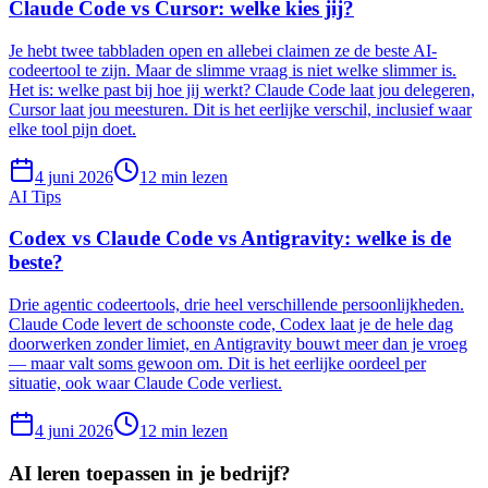
Claude Code vs Cursor: welke kies jij?
Je hebt twee tabbladen open en allebei claimen ze de beste AI-
codeertool te zijn. Maar de slimme vraag is niet welke slimmer is.
Het is: welke past bij hoe jij werkt? Claude Code laat jou delegeren,
Cursor laat jou meesturen. Dit is het eerlijke verschil, inclusief waar
elke tool pijn doet.
4 juni 2026
12
min lezen
AI Tips
Codex vs Claude Code vs Antigravity: welke is de
beste?
Drie agentic codeertools, drie heel verschillende persoonlijkheden.
Claude Code levert de schoonste code, Codex laat je de hele dag
doorwerken zonder limiet, en Antigravity bouwt meer dan je vroeg
— maar valt soms gewoon om. Dit is het eerlijke oordeel per
situatie, ook waar Claude Code verliest.
4 juni 2026
12
min lezen
AI leren toepassen in je bedrijf?