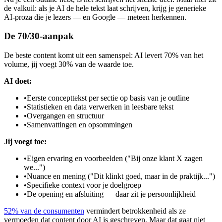
de valkuil: als je AI de hele tekst laat schrijven, krijg je generieke
AI-proza die je lezers — en Google — meteen herkennen.
De 70/30-aanpak
De beste content komt uit een samenspel: AI levert 70% van het
volume, jij voegt 30% van de waarde toe.
AI doet:
•
Eerste concepttekst per sectie op basis van je outline
•
Statistieken en data verwerken in leesbare tekst
•
Overgangen en structuur
•
Samenvattingen en opsommingen
Jij voegt toe:
•
Eigen ervaring en voorbeelden ("Bij onze klant X zagen
we...")
•
Nuance en mening ("Dit klinkt goed, maar in de praktijk...")
•
Specifieke context voor je doelgroep
•
De opening en afsluiting — daar zit je persoonlijkheid
52% van de consumenten
vermindert betrokkenheid als ze
vermoeden dat content door AI is geschreven. Maar dat gaat niet