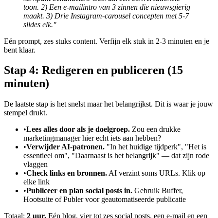
toon. 2) Een e-mailintro van 3 zinnen die nieuwsgierig
maakt. 3) Drie Instagram-carousel concepten met 5-7
slides elk."
Eén prompt, zes stuks content. Verfijn elk stuk in 2-3 minuten en je
bent klaar.
Stap 4: Redigeren en publiceren (15
minuten)
De laatste stap is het snelst maar het belangrijkst. Dit is waar je jouw
stempel drukt.
•
Lees alles door als je doelgroep.
Zou een drukke
marketingmanager hier echt iets aan hebben?
•
Verwijder AI-patronen.
"In het huidige tijdperk", "Het is
essentieel om", "Daarnaast is het belangrijk" — dat zijn rode
vlaggen
•
Check links en bronnen.
AI verzint soms URLs. Klik op
elke link
•
Publiceer en plan social posts in.
Gebruik Buffer,
Hootsuite of Publer voor geautomatiseerde publicatie
Totaal:
2 uur.
Eén blog, vier tot zes social posts, een e-mail en een