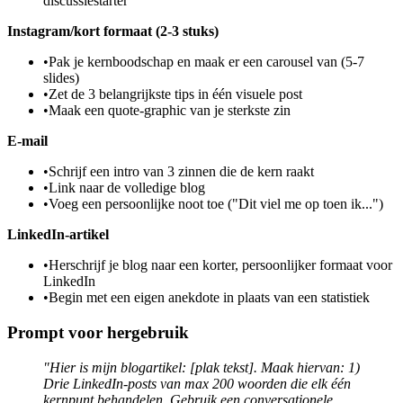
discussiestarter
Instagram/kort formaat (2-3 stuks)
•
Pak je kernboodschap en maak er een carousel van (5-7
slides)
•
Zet de 3 belangrijkste tips in één visuele post
•
Maak een quote-graphic van je sterkste zin
E-mail
•
Schrijf een intro van 3 zinnen die de kern raakt
•
Link naar de volledige blog
•
Voeg een persoonlijke noot toe ("Dit viel me op toen ik...")
LinkedIn-artikel
•
Herschrijf je blog naar een korter, persoonlijker formaat voor
LinkedIn
•
Begin met een eigen anekdote in plaats van een statistiek
Prompt voor hergebruik
"Hier is mijn blogartikel: [plak tekst]. Maak hiervan: 1)
Drie LinkedIn-posts van max 200 woorden die elk één
kernpunt behandelen. Gebruik een conversationele