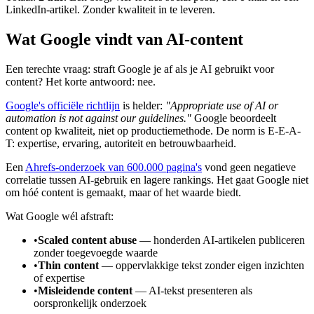
LinkedIn-artikel. Zonder kwaliteit in te leveren.
Wat Google vindt van AI-content
Een terechte vraag: straft Google je af als je AI gebruikt voor
content? Het korte antwoord: nee.
Google's officiële richtlijn
is helder:
"Appropriate use of AI or
automation is not against our guidelines."
Google beoordeelt
content op kwaliteit, niet op productiemethode. De norm is E-E-A-
T: expertise, ervaring, autoriteit en betrouwbaarheid.
Een
Ahrefs-onderzoek van 600.000 pagina's
vond geen negatieve
correlatie tussen AI-gebruik en lagere rankings. Het gaat Google niet
om hóé content is gemaakt, maar of het waarde biedt.
Wat Google wél afstraft:
•
Scaled content abuse
— honderden AI-artikelen publiceren
zonder toegevoegde waarde
•
Thin content
— oppervlakkige tekst zonder eigen inzichten
of expertise
•
Misleidende content
— AI-tekst presenteren als
oorspronkelijk onderzoek