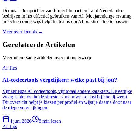
Dennis is de oprichter van Project Impact en traint Nederlandse
bedrijven in het effectief gebruiken van AI. Met jarenlange ervaring
in tech en onderwijs helpt hij teams om AI praktisch toe te passen.
Meer over
Dennis
→
Gerelateerde
Artikelen
Meer interessante artikelen over dit onderwerp
AI Tips
AI-codeertools vergelijken: welke past bij jou?
Vijf serieuze AI-codeertools, vijf totaal andere karakters. De eerlijke
vraag is niet welke de slimste is, maar welke past bij hoe jij werkt.
Dit overzicht helpt je kiezen per profiel en wijst je daarna door naar
de diepe vergelijkingen.
4 juni 2026
8
min lezen
AI Tips