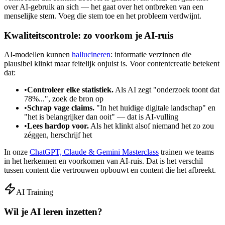
over AI-gebruik an sich — het gaat over het ontbreken van een
menselijke stem. Voeg die stem toe en het probleem verdwijnt.
Kwaliteitscontrole: zo voorkom je AI-ruis
AI-modellen kunnen
hallucineren
: informatie verzinnen die
plausibel klinkt maar feitelijk onjuist is. Voor contentcreatie betekent
dat:
•
Controleer elke statistiek.
Als AI zegt "onderzoek toont dat
78%...", zoek de bron op
•
Schrap vage claims.
"In het huidige digitale landschap" en
"het is belangrijker dan ooit" — dat is AI-vulling
•
Lees hardop voor.
Als het klinkt alsof niemand het zo zou
zéggen, herschrijf het
In onze
ChatGPT, Claude & Gemini Masterclass
trainen we teams
in het herkennen en voorkomen van AI-ruis. Dat is het verschil
tussen content die vertrouwen opbouwt en content die het afbreekt.
AI Training
Wil je AI leren inzetten?