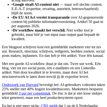
achtig aanvoelt.
•
Google straft AI-content niet
— maar wél slechte content.
E-E-A-T (expertise, ervaring, autoriteit, betrouwbaarheid)
blijft de norm.
•
De EU AI Act vereist transparantie
over AI-gegenereerde
content bij publieke informatievoorziening. Artikel 50 gaat in
per augustus 2026.
•
De workflow maakt het verschil.
Niet welke tool je
gebruikt, maar hóé je van input naar output gaat bepaalt de
kwaliteit.
Een blogpost schrijven kost een gemiddelde marketeer vier tot zes
uur. Research, structuur, schrijven, redigeren, beelden zoeken, social
posts maken, inplannen. En dan heb je één artikel. Voor één kanaal.
Met een goede AI-workflow draai je dat om. Twee uur werk. Eén
blog, vier tot zes social posts, een e-mailintro en een LinkedIn-
artikel. Niet door kwaliteit in te leveren, maar door AI het
structureerwerk te laten doen terwijl jij de expertise levert.
Onderzoek van Harvard
bevestigt het: AI-gebruikers voltooien taken
25% sneller met 40% hogere kwaliteitsscores. Marketeers besparen
gemiddeld
3 uur per contentstuk
. De truc is dat je niet losse stukjes
tekst genereert, maar een heel productiesysteem opzet.
En het is niet meer niche.
CBS meldt
dat 1 op de 6 Nederlandse