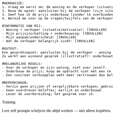
#WERKWIJZE:

1. Vraag me eerst om: de woning en de verkoper (situati
2. Bouw de opzet: aansluiten bij de verkoper (zijn situ
3. Geef hoe ik de prijs onderbouw (zonder te overbieden
4. Bereid me voor op de vragen/twijfels van de verkoper
#INFORMATIE VAN MIJ:

- Woning + verkoper (situatie/motivatie): [INVULLEN]

- Mijn prijsinschatting + onderbouwing: [INVULLEN]

- Mijn aanpak/onderscheid: [INVULLEN]

- Wat de verkoper belangrijk vindt: [INVULLEN]

#OUTPUT:

Een gespreksopzet: aansluiten bij de verkoper · woning 
Zo werkt een winnend gesprek (illustratief): onderbouwt
#BELANGRIJKE REGELS:

- Over de verkoper en zijn woning, niet over jezelf.

- Onderbouw de prijs; koop de opdracht niet met een te 
- Een concreet verkoopplan wekt meer vertrouwen dan bel
#BEPERKINGEN:

- Verzin geen prijzen of vergelijkbare verkopen; gebrui
- Geen overdreven beloftes; eerlijk en onderbouwd.

- Lever de voorbereiding; het gesprek voer ik.
Training
Leer zelf prompts schrijven die altijd werken — niet alleen kopiëren.