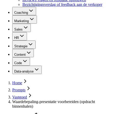
Bezichtigingsverslag of feedback aan de verkoper
Coaching
Marketing
Sales
HR
Strategie
Content
Code
Data-analyse
Home
Prompts
Vastgoed
Waardebepaling-presentatie voorbereiden (opdracht
binnenhalen)