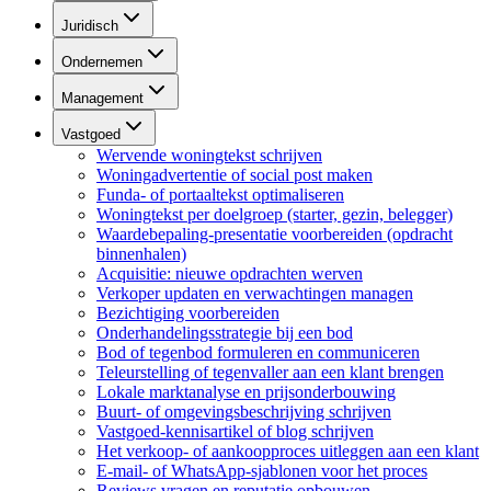
Juridisch
Ondernemen
Management
Vastgoed
Wervende woningtekst schrijven
Woningadvertentie of social post maken
Funda- of portaaltekst optimaliseren
Woningtekst per doelgroep (starter, gezin, belegger)
Waardebepaling-presentatie voorbereiden (opdracht
binnenhalen)
Acquisitie: nieuwe opdrachten werven
Verkoper updaten en verwachtingen managen
Bezichtiging voorbereiden
Onderhandelingsstrategie bij een bod
Bod of tegenbod formuleren en communiceren
Teleurstelling of tegenvaller aan een klant brengen
Lokale marktanalyse en prijsonderbouwing
Buurt- of omgevingsbeschrijving schrijven
Vastgoed-kennisartikel of blog schrijven
Het verkoop- of aankoopproces uitleggen aan een klant
E-mail- of WhatsApp-sjablonen voor het proces
Reviews vragen en reputatie opbouwen