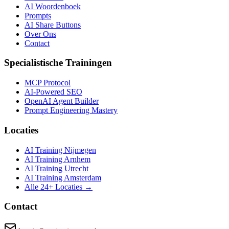
AI Woordenboek
Prompts
AI Share Buttons
Over Ons
Contact
Specialistische Trainingen
MCP Protocol
AI-Powered SEO
OpenAI Agent Builder
Prompt Engineering Mastery
Locaties
AI Training Nijmegen
AI Training Arnhem
AI Training Utrecht
AI Training Amsterdam
Alle 24+ Locaties →
Contact