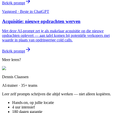
Bekijk prompt
Vastgoed
· Beste in
ChatGPT
Acquisitie: nieuwe opdrachten werven
Met deze AI-prompt zet je als makelaar acquisitie op die nieuwe
opdrachten oplevert — aan tafel komen bij potentiële verkopers met
waarde in plaats van opdringerige cold calls.
Bekijk prompt
Meer leren?
Dennis Claassen
AI-trainer · 35+ teams
Leer zelf prompts schrijven die altijd werken — niet alleen kopiëren.
Hands-on, op jullie locatie
4 uur intensief
180 dagen garantie