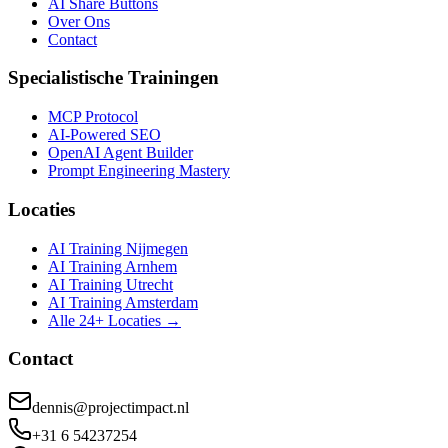
AI Share Buttons
Over Ons
Contact
Specialistische Trainingen
MCP Protocol
AI-Powered SEO
OpenAI Agent Builder
Prompt Engineering Mastery
Locaties
AI Training Nijmegen
AI Training Arnhem
AI Training Utrecht
AI Training Amsterdam
Alle 24+ Locaties →
Contact
dennis@projectimpact.nl
+31 6 54237254