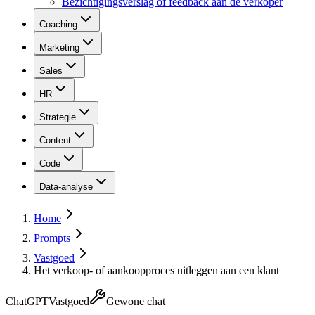
Bezichtigingsverslag of feedback aan de verkoper
Coaching
Marketing
Sales
HR
Strategie
Content
Code
Data-analyse
Home
Prompts
Vastgoed
Het verkoop- of aankoopproces uitleggen aan een klant
ChatGPT
Vastgoed
Gewone chat