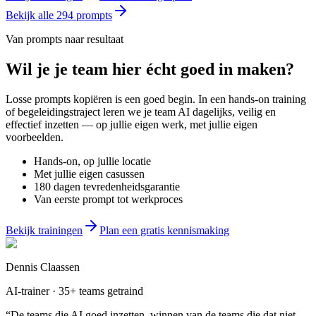
Bekijk alle
294
prompts
Van prompts naar resultaat
Wil je
je team
hier écht goed in maken?
Losse prompts kopiëren is een goed begin. In een hands-on training
of begeleidingstraject leren we je team AI dagelijks, veilig en
effectief inzetten — op jullie eigen werk, met jullie eigen
voorbeelden.
Hands-on, op jullie locatie
Met jullie eigen casussen
180 dagen tevredenheidsgarantie
Van eerste prompt tot werkproces
Bekijk trainingen
Plan een gratis kennismaking
Dennis Claassen
AI-trainer · 35+ teams getraind
“De teams die AI goed inzetten, winnen van de teams die dat niet