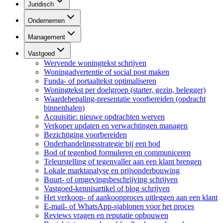
Juridisch
Ondernemen
Management
Vastgoed
Wervende woningtekst schrijven
Woningadvertentie of social post maken
Funda- of portaaltekst optimaliseren
Woningtekst per doelgroep (starter, gezin, belegger)
Waardebepaling-presentatie voorbereiden (opdracht
binnenhalen)
Acquisitie: nieuwe opdrachten werven
Verkoper updaten en verwachtingen managen
Bezichtiging voorbereiden
Onderhandelingsstrategie bij een bod
Bod of tegenbod formuleren en communiceren
Teleurstelling of tegenvaller aan een klant brengen
Lokale marktanalyse en prijsonderbouwing
Buurt- of omgevingsbeschrijving schrijven
Vastgoed-kennisartikel of blog schrijven
Het verkoop- of aankoopproces uitleggen aan een klant
E-mail- of WhatsApp-sjablonen voor het proces
Reviews vragen en reputatie opbouwen