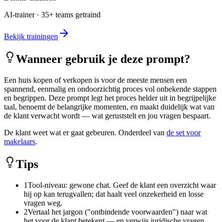
AI-trainer · 35+ teams getraind
Bekijk trainingen
Wanneer gebruik je deze prompt?
Een huis kopen of verkopen is voor de meeste mensen een
spannend, eenmalig en ondoorzichtig proces vol onbekende stappen
en begrippen. Deze prompt legt het proces helder uit in begrijpelijke
taal, benoemt de belangrijke momenten, en maakt duidelijk wat van
de klant verwacht wordt — wat geruststelt en jou vragen bespaart.
De klant weet wat er gaat gebeuren. Onderdeel van
de set voor
makelaars
.
Tips
1
Tool-niveau: gewone chat. Geef de klant een overzicht waar
hij op kan terugvallen; dat haalt veel onzekerheid en losse
vragen weg.
2
Vertaal het jargon ("ontbindende voorwaarden") naar wat
het voor de klant betekent — en verwijs juridische vragen