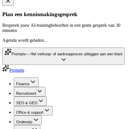
Plan een kennismakingsgesprek
Bespreek jouw AI-trainingbehoeften in een gratis gesprek van 30
minuten
Agenda wordt geladen...
Prompts
—
Het verkoop- of aankoopproces uitleggen aan een klant
Prompts
Finance
Recruitment
SEO & GEO
Office & support
Onderwijs