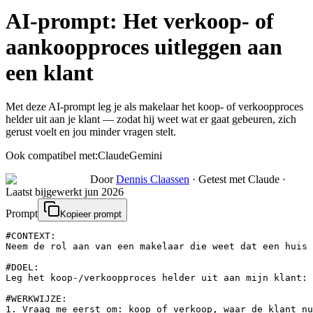
AI-prompt:
Het verkoop- of
aankoopproces uitleggen aan
een klant
Met deze AI-prompt leg je als makelaar het koop- of verkoopproces
helder uit aan je klant — zodat hij weet wat er gaat gebeuren, zich
gerust voelt en jou minder vragen stelt.
Ook compatibel met:
Claude
Gemini
Door
Dennis Claassen
·
Getest met Claude
·
Laatst bijgewerkt
jun 2026
Prompt
Kopieer prompt
#CONTEXT:

Neem de rol aan van een makelaar die weet dat een huis 
#DOEL:

Leg het koop-/verkoopproces helder uit aan mijn klant: 
#WERKWIJZE:

1. Vraag me eerst om: koop of verkoop, waar de klant nu