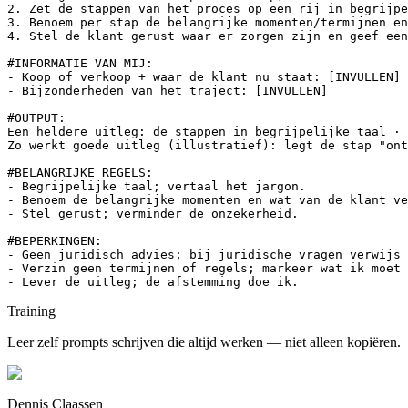
2. Zet de stappen van het proces op een rij in begrijpe
3. Benoem per stap de belangrijke momenten/termijnen en
4. Stel de klant gerust waar er zorgen zijn en geef een
#INFORMATIE VAN MIJ:

- Koop of verkoop + waar de klant nu staat: [INVULLEN]

- Bijzonderheden van het traject: [INVULLEN]

#OUTPUT:

Een heldere uitleg: de stappen in begrijpelijke taal · 
Zo werkt goede uitleg (illustratief): legt de stap "ont
#BELANGRIJKE REGELS:

- Begrijpelijke taal; vertaal het jargon.

- Benoem de belangrijke momenten en wat van de klant ve
- Stel gerust; verminder de onzekerheid.

#BEPERKINGEN:

- Geen juridisch advies; bij juridische vragen verwijs 
- Verzin geen termijnen of regels; markeer wat ik moet 
- Lever de uitleg; de afstemming doe ik.
Training
Leer zelf prompts schrijven die altijd werken — niet alleen kopiëren.
Dennis Claassen