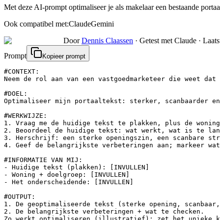
Met deze AI-prompt optimaliseer je als makelaar een bestaande portaal
Ook compatibel met:
Claude
Gemini
Door
Dennis Claassen
·
Getest met Claude
·
Laats
Prompt
Kopieer prompt
#CONTEXT:

Neem de rol aan van een vastgoedmarketeer die weet dat 
#DOEL:

Optimaliseer mijn portaaltekst: sterker, scanbaarder en
#WERKWIJZE:

1. Vraag me de huidige tekst te plakken, plus de woning
2. Beoordeel de huidige tekst: wat werkt, wat is te lan
3. Herschrijf: een sterke openingszin, een scanbare str
4. Geef de belangrijkste verbeteringen aan; markeer wat
#INFORMATIE VAN MIJ:

- Huidige tekst (plakken): [INVULLEN]

- Woning + doelgroep: [INVULLEN]

- Het onderscheidende: [INVULLEN]

#OUTPUT:

1. De geoptimaliseerde tekst (sterke opening, scanbaar,
2. De belangrijkste verbeteringen + wat te checken.

Zo werkt optimaliseren (illustratief): zet het unieke k