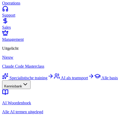
Operations
Support
Sales
Management
Uitgelicht
Nieuw
Claude Code Masterclass
Specialistische training
AI als teamsport
Alle basis
Kennisbank
AI Woordenboek
Alle AI termen uitgelegd