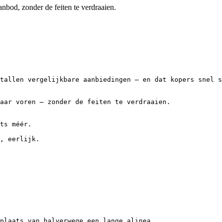
nbod, zonder de feiten te verdraaien.
tallen vergelijkbare aanbiedingen — en dat kopers snel s
aar voren — zonder de feiten te verdraaien.

ts méér.

, eerlijk.

plaats van halverwege een lange alinea.
