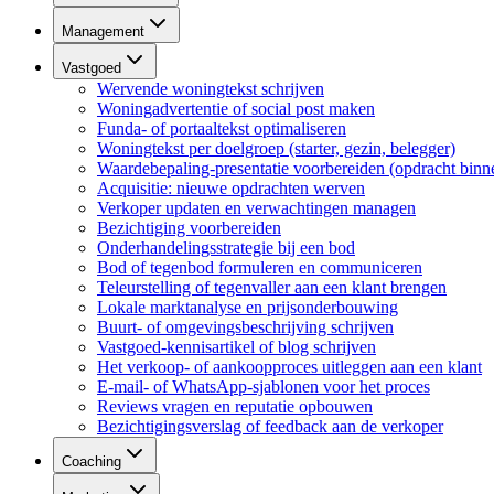
Management
Vastgoed
Wervende woningtekst schrijven
Woningadvertentie of social post maken
Funda- of portaaltekst optimaliseren
Woningtekst per doelgroep (starter, gezin, belegger)
Waardebepaling-presentatie voorbereiden (opdracht binn
Acquisitie: nieuwe opdrachten werven
Verkoper updaten en verwachtingen managen
Bezichtiging voorbereiden
Onderhandelingsstrategie bij een bod
Bod of tegenbod formuleren en communiceren
Teleurstelling of tegenvaller aan een klant brengen
Lokale marktanalyse en prijsonderbouwing
Buurt- of omgevingsbeschrijving schrijven
Vastgoed-kennisartikel of blog schrijven
Het verkoop- of aankoopproces uitleggen aan een klant
E-mail- of WhatsApp-sjablonen voor het proces
Reviews vragen en reputatie opbouwen
Bezichtigingsverslag of feedback aan de verkoper
Coaching