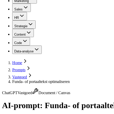
Marketing
Sales
HR
Strategie
Content
Code
Data-analyse
Home
Prompts
Vastgoed
Funda- of portaaltekst optimaliseren
ChatGPT
Vastgoed
Document / Canvas
AI-prompt:
Funda- of portaalte