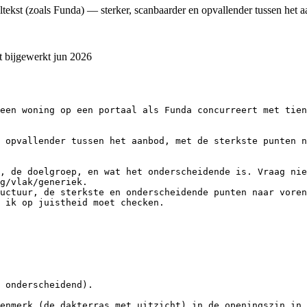
tekst (zoals Funda) — sterker, scanbaarder en opvallender tussen het aa
t bijgewerkt
jun 2026
een woning op een portaal als Funda concurreert met tien
 opvallender tussen het aanbod, met de sterkste punten n
, de doelgroep, en wat het onderscheidende is. Vraag nie
g/vlak/generiek.

uctuur, de sterkste en onderscheidende punten naar voren
 ik op juistheid moet checken.

 onderscheidend).

enmerk (de dakterras met uitzicht) in de openingszin in 