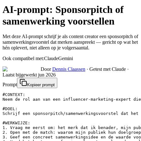
AI-prompt:
Sponsorpitch of
samenwerking voorstellen
Met deze AI-prompt schrijf je als content creator een sponsorpitch of
samenwerkingsvoorstel dat merken aanspreekt — gericht op wat het
hén oplevert, niet alleen op je volgersaantal.
Ook compatibel met:
Claude
Gemini
Door
Dennis Claassen
·
Getest met Claude
·
Laatst bijgewerkt
jun 2026
Prompt
Kopieer prompt
#CONTEXT:

Neem de rol aan van een influencer-marketing-expert die
#DOEL:

Schrijf een sponsorpitch/samenwerkingsvoorstel dat het 
#WERKWIJZE:

1. Vraag me eerst om: het merk dat ik benader, mijn pub
2. Open met de match: waarom mijn publiek hun doelgroep
3. Geef een concreet samenwerkingsidee en de waarde voo