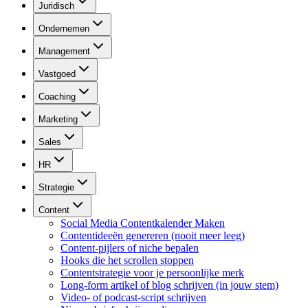
Juridisch
Ondernemen
Management
Vastgoed
Coaching
Marketing
Sales
HR
Strategie
Content
Social Media Contentkalender Maken
Contentideeën genereren (nooit meer leeg)
Content-pijlers of niche bepalen
Hooks die het scrollen stoppen
Contentstrategie voor je persoonlijke merk
Long-form artikel of blog schrijven (in jouw stem)
Video- of podcast-script schrijven