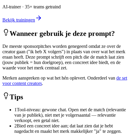
AI-trainer · 35+ teams getraind
Bekijk trainingen
Wanneer gebruik je deze prompt?
De meeste sponsorpitches worden genegeerd omdat ze over de
creator gaan ("ik heb X volgers") in plaats van over wat het merk
eraan heeft. Deze prompt schrijft een pitch die de match laat zien
(jouw publiek = hun doelgroep), een concreet idee biedt, en de
waarde voor het merk centraal zet.
Merken aanspreken op wat het hén oplevert. Onderdeel van
de set
voor content creators
.
Tips
1
Tool-niveau: gewone chat. Open met de match (relevantie
van je publiek), niet met je volgersaantal — relevantie
verkoopt, een getal niet.
2
Bied een concreet idee aan; dat laat zien dat je hebt
nagedacht en maakt het merk makkelijker "ja" te zeggen.