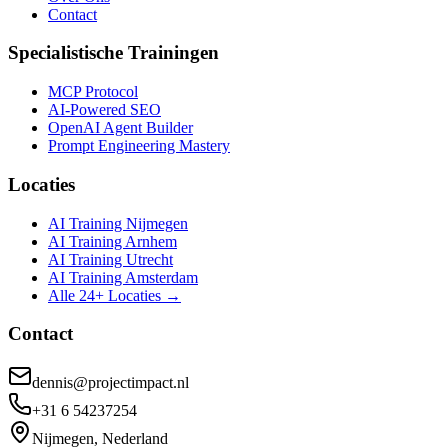
Contact
Specialistische Trainingen
MCP Protocol
AI-Powered SEO
OpenAI Agent Builder
Prompt Engineering Mastery
Locaties
AI Training Nijmegen
AI Training Arnhem
AI Training Utrecht
AI Training Amsterdam
Alle 24+ Locaties →
Contact
dennis@projectimpact.nl
+31 6 54237254
Nijmegen, Nederland