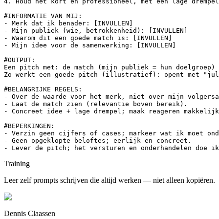
4. Houd het kort en professioneel, met een lage drempel
#INFORMATIE VAN MIJ:

- Merk dat ik benader: [INVULLEN]

- Mijn publiek (wie, betrokkenheid): [INVULLEN]

- Waarom dit een goede match is: [INVULLEN]

- Mijn idee voor de samenwerking: [INVULLEN]

#OUTPUT:

Een pitch met: de match (mijn publiek = hun doelgroep) 
Zo werkt een goede pitch (illustratief): opent met "jul
#BELANGRIJKE REGELS:

- Over de waarde voor het merk, niet over mijn volgersa
- Laat de match zien (relevantie boven bereik).

- Concreet idee + lage drempel; maak reageren makkelijk
#BEPERKINGEN:

- Verzin geen cijfers of cases; markeer wat ik moet ond
- Geen opgeklopte beloftes; eerlijk en concreet.

- Lever de pitch; het versturen en onderhandelen doe ik
Training
Leer zelf prompts schrijven die altijd werken — niet alleen kopiëren.
Dennis Claassen