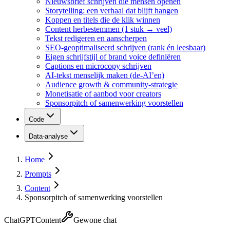
Nieuwsbrief schrijven die mensen openen
Storytelling: een verhaal dat blijft hangen
Koppen en titels die de klik winnen
Content herbestemmen (1 stuk → veel)
Tekst redigeren en aanscherpen
SEO-geoptimaliseerd schrijven (rank én leesbaar)
Eigen schrijfstijl of brand voice definiëren
Captions en microcopy schrijven
AI-tekst menselijk maken (de-AI’en)
Audience growth & community-strategie
Monetisatie of aanbod voor creators
Sponsorpitch of samenwerking voorstellen
Code
Data-analyse
Home
Prompts
Content
Sponsorpitch of samenwerking voorstellen
ChatGPT
Content
Gewone chat